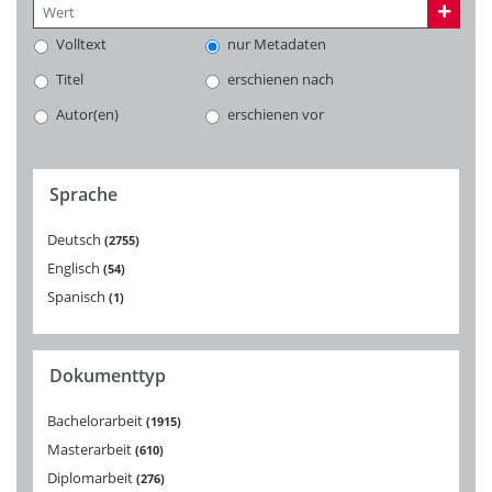
Volltext
nur Metadaten
Titel
erschienen nach
Autor(en)
erschienen vor
Sprache
Deutsch
2755
Englisch
54
Spanisch
1
Dokumenttyp
Bachelorarbeit
1915
Masterarbeit
610
Diplomarbeit
276