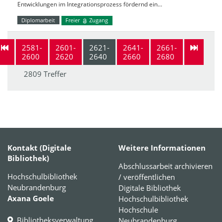
Entwicklungen im Integrationsprozess fördernd ein…
Diplomarbeit
Freier
Zugang
2581-
2601-
2621-
2641-
2661-
2600
2620
2640
2660
2680
2809 Treffer
Kontakt (Digitale
Weitere Informationen
Bibliothek)
Abschlussarbeit archivieren
Hochschulbibliothek
/ veröffentlichen
Neubrandenburg
Digitale Bibliothek
Axana Goele
Hochschulbibliothek
Hochschule
Bibliotheksverwaltung
Neubrandenburg