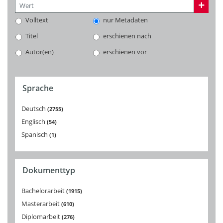
Volltext
nur Metadaten
Titel
erschienen nach
Autor(en)
erschienen vor
Sprache
Deutsch
2755
Englisch
54
Spanisch
1
Dokumenttyp
Bachelorarbeit
1915
Masterarbeit
610
Diplomarbeit
276