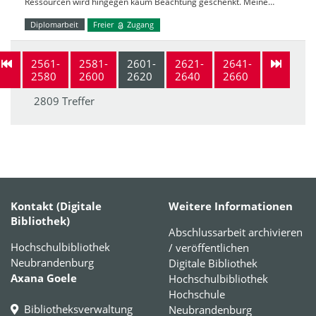
Ressourcen wird hingegen kaum Beachtung geschenkt. Meine…
Diplomarbeit
Freier
Zugang
2561-
2581-
2601-
2621-
2641-
2580
2600
2620
2640
2660
2809 Treffer
Kontakt (Digitale
Weitere Informationen
Bibliothek)
Abschlussarbeit archivieren
Hochschulbibliothek
/ veröffentlichen
Neubrandenburg
Digitale Bibliothek
Axana Goele
Hochschulbibliothek
Hochschule
Bibliotheksverwaltung
Neubrandenburg