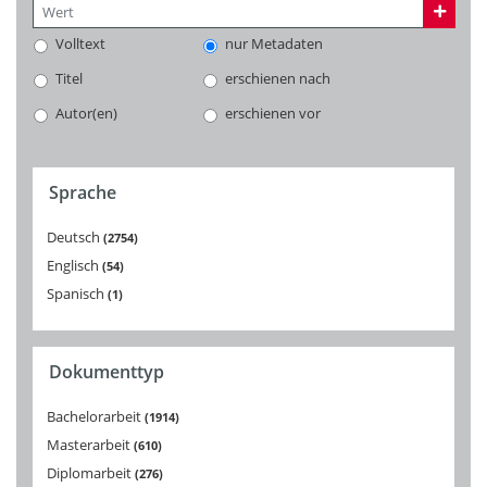
Volltext
nur Metadaten
Titel
erschienen nach
Autor(en)
erschienen vor
Sprache
Deutsch
2754
Englisch
54
Spanisch
1
Dokumenttyp
Bachelorarbeit
1914
Masterarbeit
610
Diplomarbeit
276