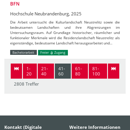
BFN
Hochschule Neubrandenburg, 2025
Die Arbeit untersucht die Kulturlandschaft Neustrelitz sowie die
bedeutsamen Landschaften und ihre Abgrenzungen im
Untersuchungsraum. Auf Grundlage historischer, räumlicher und
funktionaler Merkmale wird die Residenzlandschaft Neustrelitz als
eigenständige, bedeutsame Landschaft herausgearbeitet und…
Bachelorarbeit
Freier
Zugang
1-
21-
41-
61-
81-
20
40
60
80
100
2808 Treffer
Kontakt (Digitale
Weitere Informationen