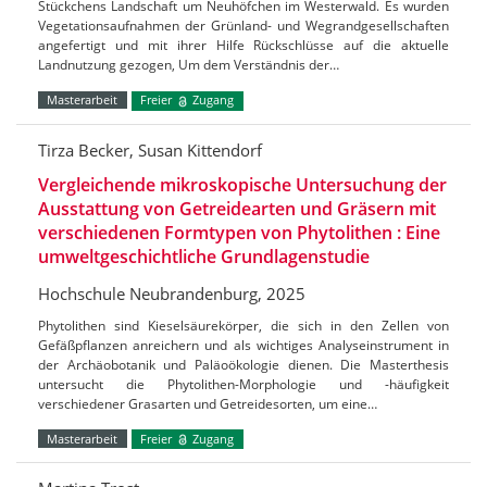
Stückchens Landschaft um Neuhöfchen im Westerwald. Es wurden
Vegetationsaufnahmen der Grünland- und Wegrandgesellschaften
angefertigt und mit ihrer Hilfe Rückschlüsse auf die aktuelle
Landnutzung gezogen, Um dem Verständnis der…
Masterarbeit
Freier
Zugang
Tirza Becker, Susan Kittendorf
Vergleichende mikroskopische Untersuchung der
Ausstattung von Getreidearten und Gräsern mit
verschiedenen Formtypen von Phytolithen : Eine
umweltgeschichtliche Grundlagenstudie
Hochschule Neubrandenburg, 2025
Phytolithen sind Kieselsäurekörper, die sich in den Zellen von
Gefäßpflanzen anreichern und als wichtiges Analyseinstrument in
der Archäobotanik und Paläoökologie dienen. Die Masterthesis
untersucht die Phytolithen-Morphologie und -häufigkeit
verschiedener Grasarten und Getreidesorten, um eine…
Masterarbeit
Freier
Zugang