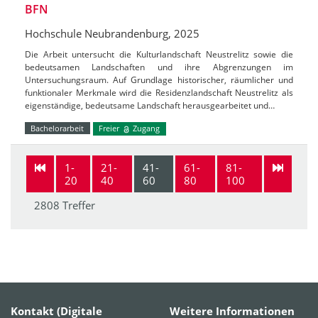
BFN
Hochschule Neubrandenburg, 2025
Die Arbeit untersucht die Kulturlandschaft Neustrelitz sowie die
bedeutsamen Landschaften und ihre Abgrenzungen im
Untersuchungsraum. Auf Grundlage historischer, räumlicher und
funktionaler Merkmale wird die Residenzlandschaft Neustrelitz als
eigenständige, bedeutsame Landschaft herausgearbeitet und…
Bachelorarbeit
Freier
Zugang
1-
21-
41-
61-
81-
20
40
60
80
100
2808 Treffer
Kontakt (Digitale
Weitere Informationen