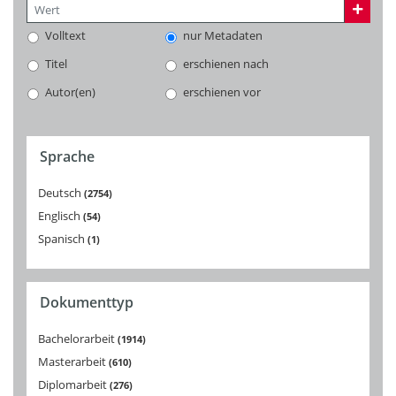
Volltext
nur Metadaten
Titel
erschienen nach
Autor(en)
erschienen vor
Sprache
Deutsch
2754
Englisch
54
Spanisch
1
Dokumenttyp
Bachelorarbeit
1914
Masterarbeit
610
Diplomarbeit
276