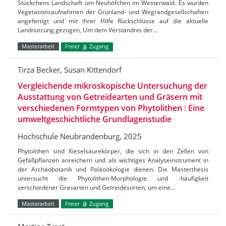
Stückchens Landschaft um Neuhöfchen im Westerwald. Es wurden
Vegetationsaufnahmen der Grünland- und Wegrandgesellschaften
angefertigt und mit ihrer Hilfe Rückschlüsse auf die aktuelle
Landnutzung gezogen, Um dem Verständnis der…
Masterarbeit
Freier
Zugang
Tirza Becker, Susan Kittendorf
Vergleichende mikroskopische Untersuchung der
Ausstattung von Getreidearten und Gräsern mit
verschiedenen Formtypen von Phytolithen : Eine
umweltgeschichtliche Grundlagenstudie
Hochschule Neubrandenburg, 2025
Phytolithen sind Kieselsäurekörper, die sich in den Zellen von
Gefäßpflanzen anreichern und als wichtiges Analyseinstrument in
der Archäobotanik und Paläoökologie dienen. Die Masterthesis
untersucht die Phytolithen-Morphologie und -häufigkeit
verschiedener Grasarten und Getreidesorten, um eine…
Masterarbeit
Freier
Zugang