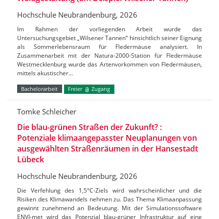
Hochschule Neubrandenburg, 2026
Im Rahmen der vorliegenden Arbeit wurde das
Untersuchungsgebiet „Wilsener Tannen“ hinsichtlich seiner Eignung
als Sommerlebensraum für Fledermäuse analysiert. In
Zusammenarbeit mit der Natura-2000-Station für Fledermäuse
Westmecklenburg wurde das Artenvorkommen von Fledermäusen,
mittels akustischer…
Bachelorarbeit
Freier
Zugang
Tomke Schleicher
Die blau-grünen Straßen der Zukunft? :
Potenziale klimaangepasster Neuplanungen von
ausgewählten Straßenräumen in der Hansestadt
Lübeck
Hochschule Neubrandenburg, 2026
Die Verfehlung des 1,5°C-Ziels wird wahrscheinlicher und die
Risiken des Klimawandels nehmen zu. Das Thema Klimaanpassung
gewinnt zunehmend an Bedeutung. Mit der Simulationssoftware
ENVI-met wird das Potenzial blau-grüner Infrastruktur auf eine