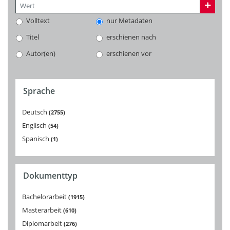
Volltext
nur Metadaten
Titel
erschienen nach
Autor(en)
erschienen vor
Sprache
Deutsch
2755
Englisch
54
Spanisch
1
Dokumenttyp
Bachelorarbeit
1915
Masterarbeit
610
Diplomarbeit
276