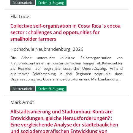
Masterarbeit
Freier
Zugang
Ella Lucas
Collective self-organisation in Costa Rica´s cocoa
sector : challenges and oppotunities for
smallholder farmers
Hochschule Neubrandenburg, 2026
Die Arbeit untersucht kollektive Selbstorganisation von
Kleinproduzent:innen im costaricanischen hungen ab.Kakaosektor
als Reaktion auf begrenzte staatliche Unterstützung. Anhand
qualitativer Feldforschung in drei Regionen zeigt sie, dass
Organisationsgrad, Govermance-Strukturen und Marktanbindung…
Masterarbeit
Freier
Zugang
Mark Arndt
Altstadtsanierung und Stadtumbau: Konträre
Entwicklungen, gleiche Herausforderungen? :
Eine vergleichende Analyse der städtebaulichen
und soziodemografischen Entwicklung von