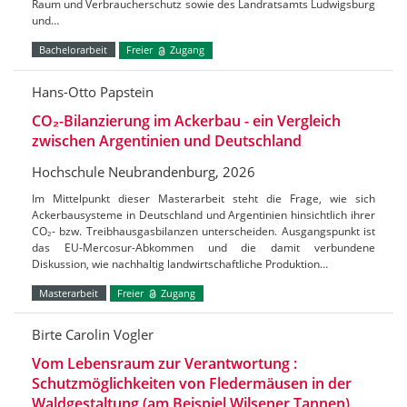
Raum und Verbraucherschutz sowie des Landratsamts Ludwigsburg
und…
Bachelorarbeit
Freier
Zugang
Hans-Otto Papstein
CO₂-Bilanzierung im Ackerbau - ein Vergleich
zwischen Argentinien und Deutschland
Hochschule Neubrandenburg, 2026
Im Mittelpunkt dieser Masterarbeit steht die Frage, wie sich
Ackerbausysteme in Deutschland und Argentinien hinsichtlich ihrer
CO₂- bzw. Treibhausgasbilanzen unterscheiden. Ausgangspunkt ist
das EU-Mercosur-Abkommen und die damit verbundene
Diskussion, wie nachhaltig landwirtschaftliche Produktion…
Masterarbeit
Freier
Zugang
Birte Carolin Vogler
Vom Lebensraum zur Verantwortung :
Schutzmöglichkeiten von Fledermäusen in der
Waldgestaltung (am Beispiel Wilsener Tannen)