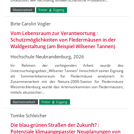
Diskussion, wie nachhaltig landwirtschaftliche Produktion…
Masterarbeit
Freier
Zugang
Birte Carolin Vogler
Vom Lebensraum zur Verantwortung :
Schutzmöglichkeiten von Fledermäusen in der
Waldgestaltung (am Beispiel Wilsener Tannen)
Hochschule Neubrandenburg, 2026
Im Rahmen der vorliegenden Arbeit wurde das
Untersuchungsgebiet „Wilsener Tannen“ hinsichtlich seiner Eignung
als Sommerlebensraum für Fledermäuse analysiert. In
Zusammenarbeit mit der Natura-2000-Station für Fledermäuse
Westmecklenburg wurde das Artenvorkommen von Fledermäusen,
mittels akustischer…
Bachelorarbeit
Freier
Zugang
Tomke Schleicher
Die blau-grünen Straßen der Zukunft? :
Potenziale klimaangepasster Neuplanungen von