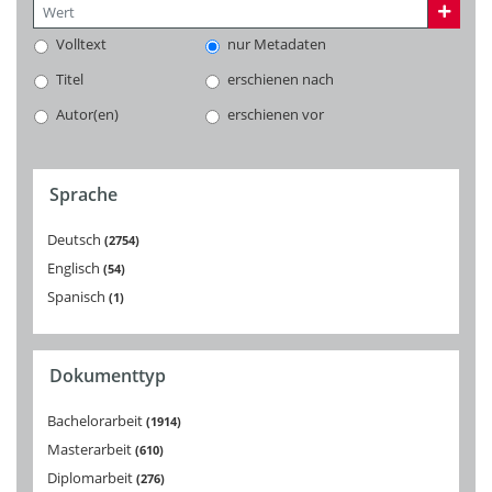
Volltext
nur Metadaten
Titel
erschienen nach
Autor(en)
erschienen vor
Sprache
Deutsch
2754
Englisch
54
Spanisch
1
Dokumenttyp
Bachelorarbeit
1914
Masterarbeit
610
Diplomarbeit
276