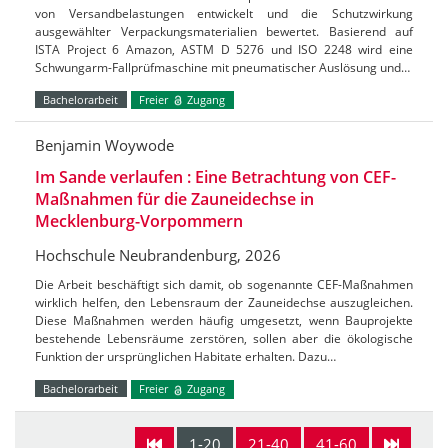
von Versandbelastungen entwickelt und die Schutzwirkung
ausgewählter Verpackungsmaterialien bewertet. Basierend auf
ISTA Project 6 Amazon, ASTM D 5276 und ISO 2248 wird eine
Schwungarm-Fallprüfmaschine mit pneumatischer Auslösung und…
Bachelorarbeit
Freier
Zugang
Benjamin Woywode
Im Sande verlaufen : Eine Betrachtung von CEF-
Maßnahmen für die Zauneidechse in
Mecklenburg-Vorpommern
Hochschule Neubrandenburg, 2026
Die Arbeit beschäftigt sich damit, ob sogenannte CEF-Maßnahmen
wirklich helfen, den Lebensraum der Zauneidechse auszugleichen.
Diese Maßnahmen werden häufig umgesetzt, wenn Bauprojekte
bestehende Lebensräume zerstören, sollen aber die ökologische
Funktion der ursprünglichen Habitate erhalten. Dazu…
Bachelorarbeit
Freier
Zugang
1-20
21-40
41-60