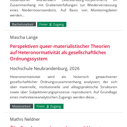
Zusammenhang mit Grabenverfüllungen zur Wiedervernässung
eines Niedermoorstandorts. Auf Basis von Monitoringdaten
werden…
Bachelorarbeit
Freier
Zugang
Mascha Lange
Perspektiven queer-materialistischer Theorien
auf Heteronormativität als gesellschaftliches
Ordnungssystem
Hochschule Neubrandenburg, 2026
Heteronormativität wird als historisch gewachsener
gesellschaftlicher Ordnungszusammenhang analysiert, der sich
über materielle, institutionelle und alltagspraktische Strukturen
sowie über Subjektivierungsprozesse reproduziert. Auf Grundlage
eines mehrebeneanalytischen Zugangs werden diese…
Masterarbeit
Freier
Zugang
Mathis Neldner