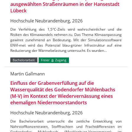
ausgewählten Straßenräumen in der Hansestadt
Lübeck
Hochschule Neubrandenburg, 2026
Die Verfehlung des 1,5°C-Ziels wird wahrscheinlicher und die
Risiken des Klimawandels nehmen zu. Das Thema Klimaanpassung
gewinnt zunehmend an Bedeutung. Mit der Simulationssoftware
ENVI-met wird das Potenzial blau-grüner Infrastruktur auf eine
Reduzierung der Wärmebelastung untersucht. Es wurden…
Bachelorarbeit
Freier
Zugang
Martin Gallmann
Einfluss der Grabenverfüllung auf die
Wasserqualität des Godendorfer Mühlenbachs
(M-V) im Kontext der Wiedervernässung eines
ehemaligen Niedermoorstandorts
Hochschule Neubrandenburg, 2026
Die Bachelorarbeit untersucht die zeitliche Entwicklung von
Nährstoffkonzentraten, Stofffrachten und Frachtdifferenzen im
Godendorfer Mühlenbach (Mecklenburg-Vorpommern) im