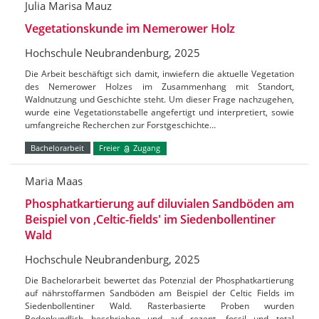
Julia Marisa Mauz
Vegetationskunde im Nemerower Holz
Hochschule Neubrandenburg, 2025
Die Arbeit beschäftigt sich damit, inwiefern die aktuelle Vegetation
des Nemerower Holzes im Zusammenhang mit Standort,
Waldnutzung und Geschichte steht. Um dieser Frage nachzugehen,
wurde eine Vegetationstabelle angefertigt und interpretiert, sowie
umfangreiche Recherchen zur Forstgeschichte…
Bachelorarbeit
Freier
Zugang
Maria Maas
Phosphatkartierung auf diluvialen Sandböden am
Beispiel von ‚Celtic-fields' im Siedenbollentiner
Wald
Hochschule Neubrandenburg, 2025
Die Bachelorarbeit bewertet das Potenzial der Phosphatkartierung
auf nährstoffarmen Sandböden am Beispiel der Celtic Fields im
Siedenbollentiner Wald. Rasterbasierte Proben wurden
Bodenkundlich beschrieben und auf rezent, fossil und total