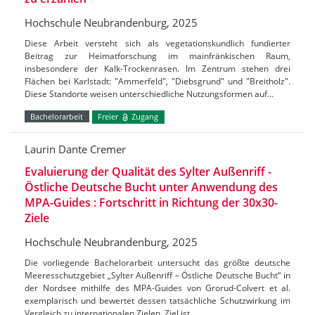
Hochschule Neubrandenburg, 2025
Diese Arbeit versteht sich als vegetationskundlich fundierter
Beitrag zur Heimatforschung im mainfränkischen Raum,
insbesondere der Kalk-Trockenrasen. Im Zentrum stehen drei
Flächen bei Karlstadt: "Ammerfeld", "Diebsgrund" und "Breitholz".
Diese Standorte weisen unterschiedliche Nutzungsformen auf…
Bachelorarbeit
Freier
Zugang
Laurin Dante Cremer
Evaluierung der Qualität des Sylter Außenriff -
Östliche Deutsche Bucht unter Anwendung des
MPA-Guides : Fortschritt in Richtung der 30x30-
Ziele
Hochschule Neubrandenburg, 2025
Die vorliegende Bachelorarbeit untersucht das größte deutsche
Meeresschutzgebiet „Sylter Außenriff – Östliche Deutsche Bucht“ in
der Nordsee mithilfe des MPA-Guides von Grorud-Colvert et al.
exemplarisch und bewertet dessen tatsächliche Schutzwirkung im
Vergleich zu internationalen Zielen. Ziel ist…