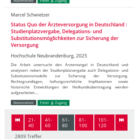
Masterarbeit
Freier
Zugang
Marcel Schwietzer
Status Quo der Ärzteversorgung in Deutschland :
Studienplatzvergabe, Delegations- und
Substitutionsmöglichkeiten zur Sicherung der
Versorgung
Hochschule Neubrandenburg, 2025
Die Arbeit untersucht den Ärztemangel in Deutschland und
analysiert neben der Studienplatzvergabe auch Delegations- und
Substitutionsmodelle zur Sicherung der Versorgung.
Rechtsgrundlagen, haftungsrechtliche Implikationen sowie
historische Entwicklungen der Heilkundeübertragung werden
aufgearbeitet.…
Masterarbeit
Freier
Zugang
21-
41-
61-
81-
101-
40
60
80
100
120
2809 Treffer