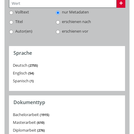
Volltext
nur Metadaten
Titel
erschienen nach
Autor(en)
erschienen vor
Sprache
Deutsch
2755
Englisch
54
Spanisch
1
Dokumenttyp
Bachelorarbeit
1915
Masterarbeit
610
Diplomarbeit
276