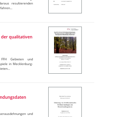
araus resultierenden
erfahren…
 der qualitativen
n, FFH Gebieten und
spiele in Mecklenburg-
bieten…
undungsdaten
ässerausdehnungen und