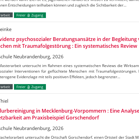
nen Entscheidungen teilhaben können und zugleich die Sichtbarkeit der…
arbeit
Freier
Zugang
Reinke
videnz psychosozialer Beratungsansätze in der Begleitung 
hen mit Traumafolgestörung : Ein systematisches Review
chule Neubrandenburg, 2026
Masterarbeit untersucht im Rahmen eines systematischen Reviews die Wirksamk
sozialer Interventionen für geflüchtete Menschen mit Traumafolgestörungen. 
terogene Evidenzlage mit teils positiven Effekten, jedoch begrenzter…
arbeit
Freier
Zugang
hiel
lurbereinigung in Mecklenburg-Vorpommern : Eine Analyse
zbarkeit am Praxisbeispiel Gorschendorf
chule Neubrandenburg, 2026
achelorarbeit untersucht die Ortschaft Gorschendorf, einen Ortsteil der Stadt 