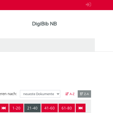
DigiBib NB
eren nach:
A-Z
Z-A
1-20
21-40
41-60
61-80