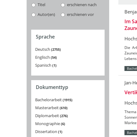
Titel
erschienen nach
Benj
Autor(en)
erschienen vor
Im Sa
Zaun
Sprache
Hochs
Die Ar
Deutsch
2755
Zaunei
Englisch
54
Lebensr
Spanisch
1
Bachel
Jan-H
Dokumenttyp
Vert
Bachelorarbeit
1915
Hochs
Masterarbeit
610
Thema 
Diplomarbeit
276
Sonnenb
Märkte 
Monographie
6
Dissertation
1
Bachel