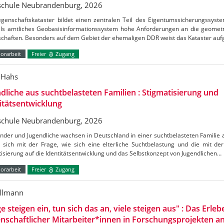
chule Neubrandenburg, 2026
egenschaftskataster bildet einen zentralen Teil des Eigentumssicherungssyst
als amtliches Geobasisinformationssystem hohe Anforderungen an die geometr
schaften. Besonders auf dem Gebiet der ehemaligen DDR weist das Kataster au
orarbeit
Freier
Zugang
 Hahs
dliche aus suchtbelasteten Familien : Stigmatisierung und
itätsentwicklung
chule Neubrandenburg, 2026
inder und Jugendliche wachsen in Deutschland in einer suchtbelasteten Familie 
t sich mit der Frage, wie sich eine elterliche Suchtbelastung und die mit d
isierung auf die Identitätsentwicklung und das Selbstkonzept von Jugendlichen…
orarbeit
Freier
Zugang
illmann
ge steigen ein, tun sich das an, viele steigen aus" : Das Erleb
nschaftlicher Mitarbeiter*innen in Forschungsprojekten 