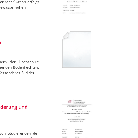
lassifikation erfolgt
r Gewässerhöhen…
n
chern der Hochschule
menden Bodenflechten.
fassenderes Bild der…
nderung und
 von Studierenden der