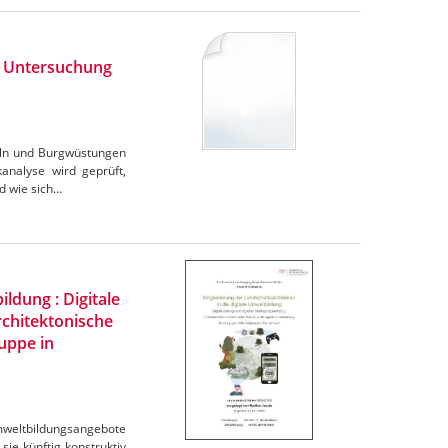
 : Untersuchung
eln und Burgwüstungen
analyse wird geprüft,
nd wie sich…
ldung : Digitale
rchitektonische
ruppe in
Umweltbildungsangebote
sie künftig konstruktiv