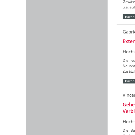
Gewäss
u.a. a
Bachel
Gabri
Exten
Hochs
Die vo
Neubra
Zusätz
Bachel
Vince
Gehe
Verb
Hochs
Die Ba