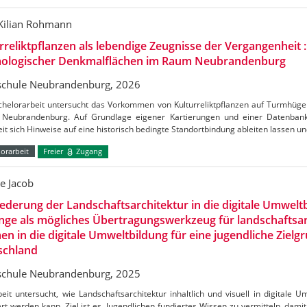
-Kilian Rohmann
rreliktpflanzen als lebendige Zeugnisse der Vergangenheit
äologischer Denkmalflächen im Raum Neubrandenburg
chule Neubrandenburg, 2026
chelorarbeit untersucht das Vorkommen von Kulturreliktpflanzen auf Turmhüg
 Neubrandenburg. Auf Grundlage eigener Kartierungen und einer Datenbank
it sich Hinweise auf eine historisch bedingte Standortbindung ableiten lassen u
orarbeit
Freier
Zugang
e Jacob
iederung der Landschaftsarchitektur in die digitale Umweltbi
inge als mögliches Übertragungswerkzeug für landschaftsa
n in die digitale Umweltbildung für eine jugendliche Zielg
schland
chule Neubrandenburg, 2025
eit untersucht, wie Landschaftsarchitektur inhaltlich und visuell in digitale 
ert werden kann. Ziel ist es, Jugendlichen fundiertes Wissen zu vermitteln, damit 