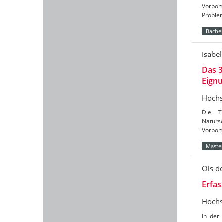
Vorpom
Problem
Bachel
Isabel
Das 3
Eign
Hochs
Die T
Naturs
Vorpomm
Master
Ols d
Erfa
Hochs
In der