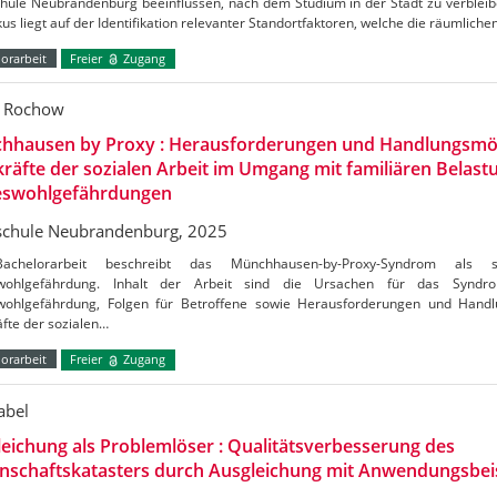
hule Neubrandenburg beeinflussen, nach dem Studium in der Stadt zu verblei
us liegt auf der Identifikation relevanter Standortfaktoren, welche die räumliche
orarbeit
Freier
Zugang
l Rochow
hhausen by Proxy : Herausforderungen und Handlungsmög
räfte der sozialen Arbeit im Umgang mit familiären Belas
eswohlgefährdungen
chule Neubrandenburg, 2025
achelorarbeit beschreibt das Münchhausen-by-Proxy-Syndrom als 
swohlgefährdung. Inhalt der Arbeit sind die Ursachen für das Synd
wohlgefährdung, Folgen für Betroffene sowie Herausforderungen und Handl
fte der sozialen…
orarbeit
Freier
Zugang
abel
eichung als Problemlöser : Qualitätsverbesserung des
nschaftskatasters durch Ausgleichung mit Anwendungsbei