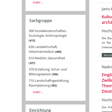
mehr ...
Janis
Kultu
Sachgruppe
arch
Hochs
300 Sozialwissenschaften,
Soziologie, Anthropologie
Die Ba
413
im Rai
630 Landwirtschaft,
inwiewe
Veterinärmedizin
400
Bachel
610 Medizin, Gesundheit
327
Nadin
370 Erziehung, Schul- und
Bildungswesen
Eingl
306
Zwill
710 Landschaftsgestaltung,
Theme
Raumplanung
302
Deut
mehr ...
Hochs
Die Arb
Einrichtung
integri