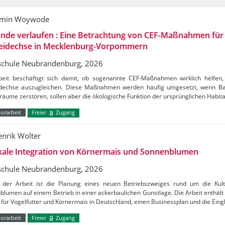
amin Woywode
nde verlaufen : Eine Betrachtung von CEF-Maßnahmen für 
eidechse in Mecklenburg-Vorpommern
chule Neubrandenburg, 2026
beit beschäftigt sich damit, ob sogenannte CEF-Maßnahmen wirklich helfe
dechse auszugleichen. Diese Maßnahmen werden häufig umgesetzt, wenn Ba
äume zerstören, sollen aber die ökologische Funktion der ursprünglichen Habit
orarbeit
Freier
Zugang
enrik Wolter
ikale Integration von Körnermais und Sonnenblumen
chule Neubrandenburg, 2026
der Arbeit ist die Planung eines neuen Betriebszweiges rund um die Kul
lumen auf einem Betrieb in einer ackerbaulichen Gunstlage. Die Arbeit enthält
für Vogelfutter und Körnermais in Deutschland, einen Businessplan und die Ein
orarbeit
Freier
Zugang