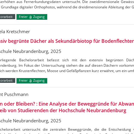
erhöhen aus Fernerkundungsdaten untersucht. Die zweidimensionale Gewässerk
uf Grundlage digitaler Orthophotos, während die dreidimensionale Ableitung de
orarbeit
Freier
Zugang
ela Kretschmer
siv begrünte Dächer als Sekundärbiotop für Bodenflechte
chule Neubrandenburg, 2025
rliegende Bachelorarbeit befasst sich mit den extensiv begrünten Dä
ndenburg. Im Fokus der Untersuchung stehen die auf diesen Dächern vorkom
lich werden Krustenflechten, Moose und Gefäßpflanzen kurz erwähnt, um ein um
orarbeit
Freier
Zugang
nt Puschmann
n oder Bleiben? : Eine Analyse der Beweggründe für Abwa
leib von Studierenden der Hochschule Neubrandenburg
chule Neubrandenburg, 2025
chelorarbeit untersucht die zentralen Beweggründe, die die Entscheidung