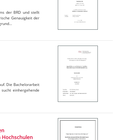
ems der BRD und stellt
ische Genauigkeit der
fgrund…
auf. Die Bachelorarbeit
er sucht einhergehende
en
an Hochschulen