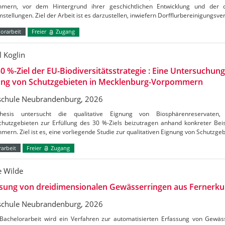
mern, vor dem Hintergrund ihrer geschichtlichen Entwicklung und der d
stellungen. Ziel der Arbeit ist es darzustellen, inwiefern Dorfflurbereinigungsv
orarbeit
Freier
Zugang
l Koglin
0 %-Ziel der EU-Biodiversitätsstrategie : Eine Untersuchung
ung von Schutzgebieten in Mecklenburg-Vorpommern
chule Neubrandenburg, 2026
hesis untersucht die qualitative Eignung von Biosphärenreservate
chutzgebieten zur Erfüllung des 30 %-Ziels beizutragen anhand konkreter Bei
ern. Ziel ist es, eine vorliegende Studie zur qualitativen Eignung von Schutzge
arbeit
Freier
Zugang
e Wilde
ssung von dreidimensionalen Gewässerringen aus Fernerk
chule Neubrandenburg, 2026
 Bachelorarbeit wird ein Verfahren zur automatisierten Erfassung von Gew