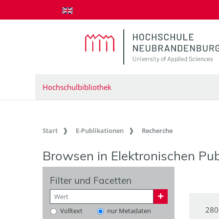
zum Inhalt springen
Hochschulbibliothek
Start
E-Publikationen
Recherche
Browsen in Elektronischen Pub
Filter und Facetten
280
Volltext
nur Metadaten