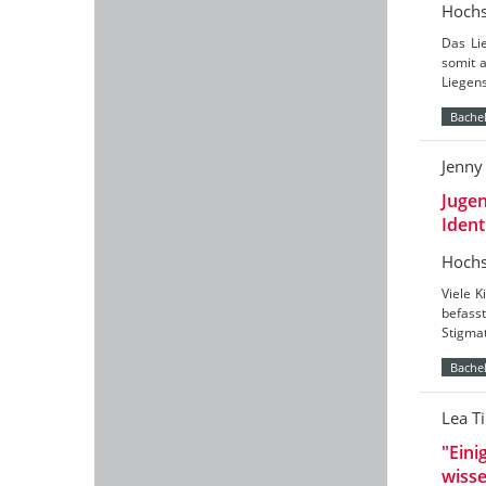
Hochs
Das Li
somit 
Liegen
Bachel
Jenny
Jugen
Ident
Hochs
Viele K
befass
Stigmat
Bachel
Lea T
"Eini
wisse