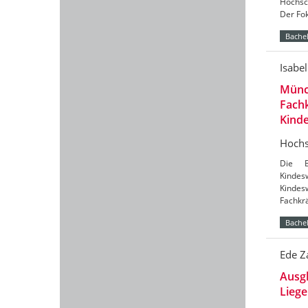
Hochsc
Der Fok
Bachel
Isabe
Münc
Fachk
Kind
Hochs
Die B
Kinde
Kindes
Fachkrä
Bachel
Ede Z
Ausgl
Liege