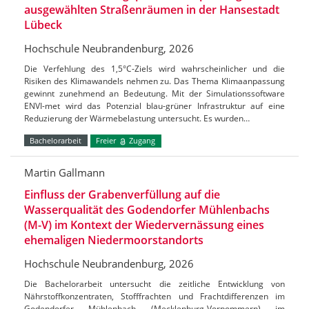
ausgewählten Straßenräumen in der Hansestadt
Lübeck
Hochschule Neubrandenburg, 2026
Die Verfehlung des 1,5°C-Ziels wird wahrscheinlicher und die
Risiken des Klimawandels nehmen zu. Das Thema Klimaanpassung
gewinnt zunehmend an Bedeutung. Mit der Simulationssoftware
ENVI-met wird das Potenzial blau-grüner Infrastruktur auf eine
Reduzierung der Wärmebelastung untersucht. Es wurden…
Bachelorarbeit
Freier
Zugang
Martin Gallmann
Einfluss der Grabenverfüllung auf die
Wasserqualität des Godendorfer Mühlenbachs
(M-V) im Kontext der Wiedervernässung eines
ehemaligen Niedermoorstandorts
Hochschule Neubrandenburg, 2026
Die Bachelorarbeit untersucht die zeitliche Entwicklung von
Nährstoffkonzentraten, Stofffrachten und Frachtdifferenzen im
Godendorfer Mühlenbach (Mecklenburg-Vorpommern) im