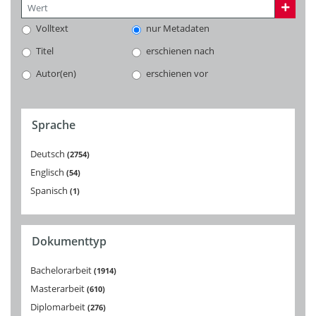
Volltext
nur Metadaten
Titel
erschienen nach
Autor(en)
erschienen vor
Sprache
Deutsch
2754
Englisch
54
Spanisch
1
Dokumenttyp
Bachelorarbeit
1914
Masterarbeit
610
Diplomarbeit
276