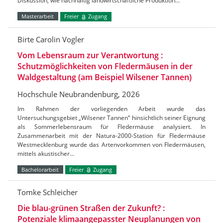
Diskussion, wie nachhaltig landwirtschaftliche Produktion…
Masterarbeit
Freier
Zugang
Birte Carolin Vogler
Vom Lebensraum zur Verantwortung :
Schutzmöglichkeiten von Fledermäusen in der
Waldgestaltung (am Beispiel Wilsener Tannen)
Hochschule Neubrandenburg, 2026
Im Rahmen der vorliegenden Arbeit wurde das
Untersuchungsgebiet „Wilsener Tannen“ hinsichtlich seiner Eignung
als Sommerlebensraum für Fledermäuse analysiert. In
Zusammenarbeit mit der Natura-2000-Station für Fledermäuse
Westmecklenburg wurde das Artenvorkommen von Fledermäusen,
mittels akustischer…
Bachelorarbeit
Freier
Zugang
Tomke Schleicher
Die blau-grünen Straßen der Zukunft? :
Potenziale klimaangepasster Neuplanungen von