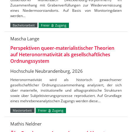
Zusammenhang mit Grabenverfüllungen zur Wiedervernässung
eines Niedermoorstandorts. Auf Basis von Monitoringdaten
werden…
Bachelorarbeit
Freier
Zugang
Mascha Lange
Perspektiven queer-materialistischer Theorien
auf Heteronormativität als gesellschaftliches
Ordnungssystem
Hochschule Neubrandenburg, 2026
Heteronormativität wird als historisch gewachsener
gesellschaftlicher Ordnungszusammenhang analysiert, der sich
über materielle, institutionelle und alltagspraktische Strukturen
sowie über Subjektivierungsprozesse reproduziert. Auf Grundlage
eines mehrebeneanalytischen Zugangs werden diese…
Masterarbeit
Freier
Zugang
Mathis Neldner