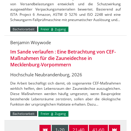
von Versandbelastungen entwickelt und die Schutzwirkung
ausgewählter Verpackungsmaterialien bewertet. Basierend auf
ISTA Project 6 Amazon, ASTM D 5276 und ISO 2248 wird eine
Schwungarm-Fallprüfmaschine mit pneumatischer Auslösung und…
Bachelorarbeit
Freier
Zugang
Benjamin Woywode
Im Sande verlaufen : Eine Betrachtung von CEF-
Maßnahmen für die Zauneidechse in
Mecklenburg-Vorpommern
Hochschule Neubrandenburg, 2026
Die Arbeit beschäftigt sich damit, ob sogenannte CEF-Maßnahmen
wirklich helfen, den Lebensraum der Zauneidechse auszugleichen.
Diese Maßnahmen werden häufig umgesetzt, wenn Bauprojekte
bestehende Lebensräume zerstören, sollen aber die ökologische
Funktion der ursprünglichen Habitate erhalten. Dazu…
Bachelorarbeit
Freier
Zugang
1-20
21-40
41-60