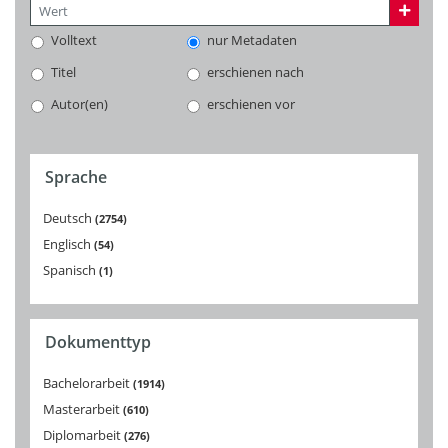
Volltext
nur Metadaten
Titel
erschienen nach
Autor(en)
erschienen vor
Sprache
Deutsch
2754
Englisch
54
Spanisch
1
Dokumenttyp
Bachelorarbeit
1914
Masterarbeit
610
Diplomarbeit
276