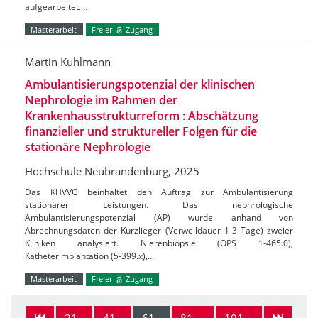
aufgearbeitet.…
Masterarbeit
Freier
Zugang
Martin Kuhlmann
Ambulantisierungspotenzial der klinischen
Nephrologie im Rahmen der
Krankenhausstrukturreform : Abschätzung
finanzieller und struktureller Folgen für die
stationäre Nephrologie
Hochschule Neubrandenburg, 2025
Das KHVVG beinhaltet den Auftrag zur Ambulantisierung
stationärer Leistungen. Das nephrologische
Ambulantisierungspotenzial (AP) wurde anhand von
Abrechnungsdaten der Kurzlieger (Verweildauer 1-3 Tage) zweier
Kliniken analysiert. Nierenbiopsie (OPS 1-465.0),
Katheterimplantation (5-399.x),…
Masterarbeit
Freier
Zugang
21-
41-
61-
81-
101-