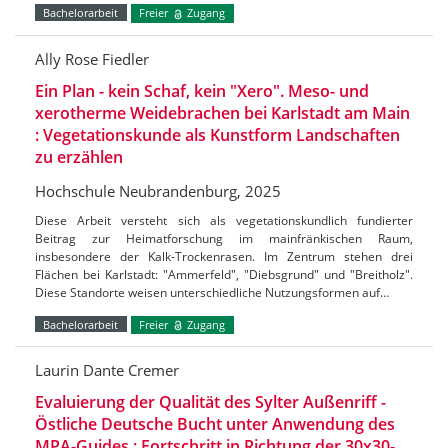
Bachelorarbeit
Freier
Zugang
Ally Rose Fiedler
Ein Plan - kein Schaf, kein "Xero". Meso- und
xerotherme Weidebrachen bei Karlstadt am Main
: Vegetationskunde als Kunstform Landschaften
zu erzählen
Hochschule Neubrandenburg, 2025
Diese Arbeit versteht sich als vegetationskundlich fundierter
Beitrag zur Heimatforschung im mainfränkischen Raum,
insbesondere der Kalk-Trockenrasen. Im Zentrum stehen drei
Flächen bei Karlstadt: "Ammerfeld", "Diebsgrund" und "Breitholz".
Diese Standorte weisen unterschiedliche Nutzungsformen auf…
Bachelorarbeit
Freier
Zugang
Laurin Dante Cremer
Evaluierung der Qualität des Sylter Außenriff -
Östliche Deutsche Bucht unter Anwendung des
MPA-Guides : Fortschritt in Richtung der 30x30-