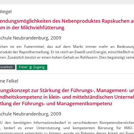
Weigel
endungsmöglichkeiten des Nebenproduktes Rapskuchen a
m in der Milchviehfütterung
chule Neubrandenburg, 2009
chen ist ein Futtermittel, das auf dem Markt immer mehr an Bedeutung
odukt der Rapsölherstellung. Er ist reich an Eiweiß und Energie, einschließlich e
ren. Zusätzlich besitzt er einen hohen Gehalt an Rohfasern. Dies begünstigt sei
orarbeit
Freier
Zugang
ne Felkel
tungskonzept zur Stärkung der Führungs-, Management- u
dheitskompetenz in klein- und mittelständischen Unterne
ttlung der Führungs- und Managementkompetenz
chule Neubrandenburg, 2009
 den benötigten Informationsbedarf in verschiedenen Kompetenzbereichen
n, bedarf es einer Unterstützung und kompetenten Beratung für KMU
ngsinstrument entwickeln zu können, wurde im Rahmen dieser Arbeit ein Frage