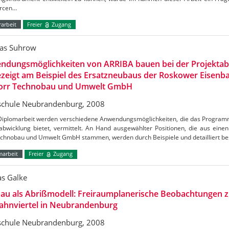
rcen…
arbeit
Freier
Zugang
as Suhrow
ndungsmöglichkeiten von ARRIBA bauen bei der Projektab
zeigt am Beispiel des Ersatzneubaus der Roskower Eisen
Porr Technobau und Umwelt GmbH
chule Neubrandenburg, 2008
 Diplomarbeit werden verschiedene Anwendungsmöglichkeiten, die das Program
abwicklung bietet, vermittelt. An Hand ausgewählter Positionen, die aus eine
echnobau und Umwelt GmbH stammen, werden durch Beispiele und detailliert b
marbeit
Freier
Zugang
as Galke
au als Abrißmodell: Freiraumplanerische Beobachtungen 
bahnviertel in Neubrandenburg
chule Neubrandenburg, 2008