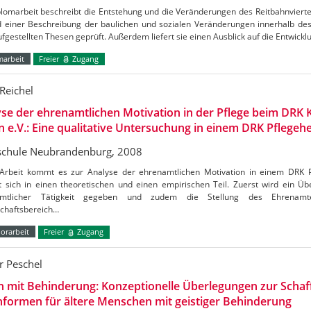
plomarbeit beschreibt die Entstehung und die Veränderungen des Reitbahnviert
 einer Beschreibung der baulichen und sozialen Veränderungen innerhalb des
fgestellten Thesen geprüft. Außerdem liefert sie einen Ausblick auf die Entwic
marbeit
Freier
Zugang
Reichel
se der ehrenamtlichen Motivation in der Pflege beim DRK 
 e.V.: Eine qualitative Untersuchung in einem DRK Pflegeh
chule Neubrandenburg, 2008
 Arbeit kommt es zur Analyse der ehrenamtlichen Motivation in einem DRK P
t sich in einen theoretischen und einen empirischen Teil. Zuerst wird ein Übe
amtlicher Tätigkeit gegeben und zudem die Stellung des Ehrenam
schaftsbereich…
orarbeit
Freier
Zugang
r Peschel
n mit Behinderung: Konzeptionelle Überlegungen zur Schaf
formen für ältere Menschen mit geistiger Behinderung