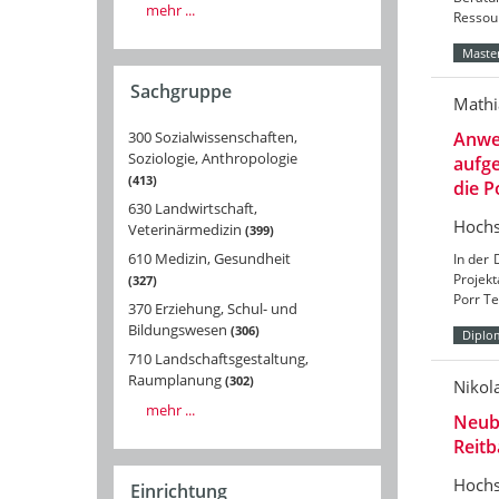
mehr ...
Ressou
Master
Sachgruppe
Mathi
300 Sozialwissenschaften,
Anwe
Soziologie, Anthropologie
aufge
413
die 
630 Landwirtschaft,
Hochs
Veterinärmedizin
399
610 Medizin, Gesundheit
In der
Projekt
327
Porr T
370 Erziehung, Schul- und
Bildungswesen
306
Diplo
710 Landschaftsgestaltung,
Raumplanung
302
Nikol
mehr ...
Neub
Reit
Hochs
Einrichtung