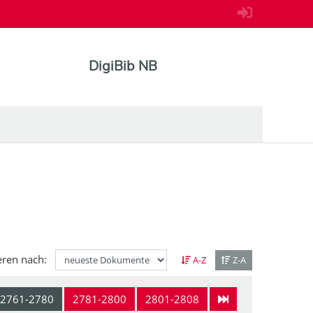
DigiBib NB
eren nach:
A-Z
Z-A
2761-2780
2781-2800
2801-2808