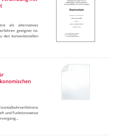
t
ie als alternatives
rfahren geeignet ist.
zu den konventionellen
ür
 ökonomischen
rizontalbohrverfahrens
aft und Funktionsweise
hrvorgang…