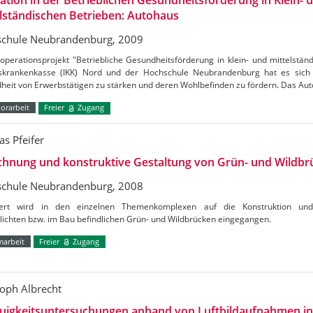
ation in der Betrieblichen Gesundheitsförderung in Klein- 
lständischen Betrieben: Autohaus
chule Neubrandenburg, 2009
perationsprojekt "Betriebliche Gesundheitsförderung in klein- und mittelstän
skrankenkasse (IKK) Nord und der Hochschule Neubrandenburg hat es sich 
heit von Erwerbstätigen zu stärken und deren Wohlbefinden zu fördern. Das A
orarbeit
Freier
Zugang
s Pfeifer
chnung und konstruktive Gestaltung von Grün- und Wildbr
chule Neubrandenburg, 2008
liert wird in den einzelnen Themenkomplexen auf die Konstruktion un
lichten bzw. im Bau befindlichen Grün- und Wildbrücken eingegangen.
marbeit
Freier
Zugang
toph Albrecht
uigkeitsuntersuchungen anhand von Luftbildaufnahmen in