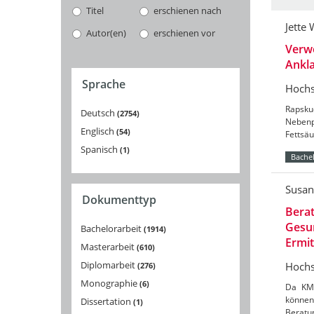
Titel
erschienen nach
Jette 
Autor(en)
erschienen vor
Verw
Ankla
Sprache
Hochs
Rapsku
Deutsch
2754
Nebenpr
Englisch
54
Fettsäu
Spanisch
1
Bachel
Susan
Dokumenttyp
Bera
Gesun
Bachelorarbeit
1914
Ermi
Masterarbeit
610
Diplomarbeit
Hochs
276
Monographie
6
Da KMU
könne
Dissertation
1
Beratu