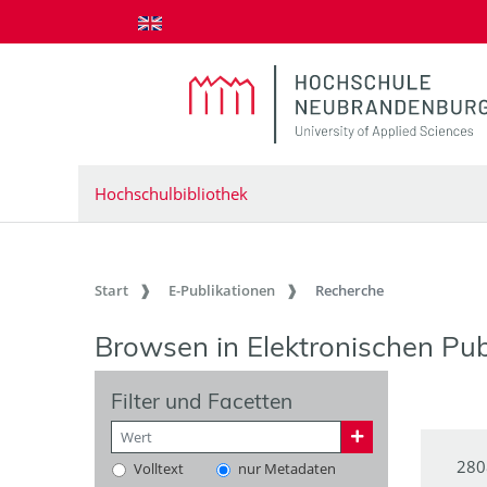
zum Inhalt springen
Hochschulbibliothek
Start
E-Publikationen
Recherche
Browsen in Elektronischen Pub
Filter und Facetten
280
Volltext
nur Metadaten