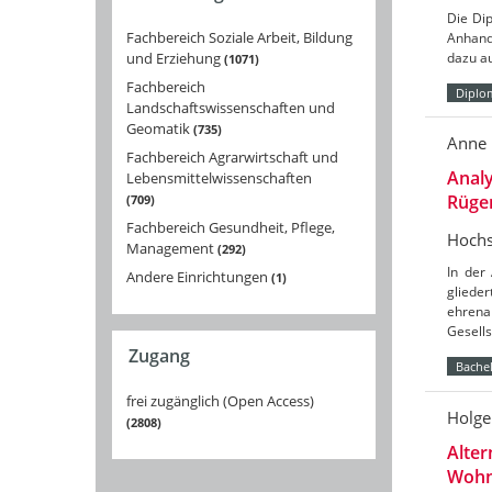
Die Di
Fachbereich Soziale Arbeit, Bildung
Anhand
und Erziehung
dazu au
1071
Fachbereich
Diplo
Landschaftswissenschaften und
Geomatik
735
Anne 
Fachbereich Agrarwirtschaft und
Analy
Lebensmittelwissenschaften
Rügen
709
Fachbereich Gesundheit, Pflege,
Hochs
Management
292
In der
Andere Einrichtungen
1
glieder
ehren
Gesell
Zugang
Bachel
frei zugänglich (Open Access)
Holge
2808
Alter
Wohn