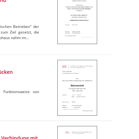
und
dischen Betrieben" der
zum Ziel gesetzt, die
utohaus nahm im…
ücken
d Funktionsweise von
 Verbindung mit