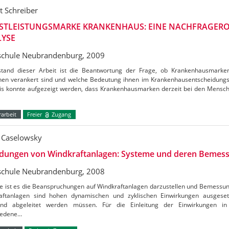
t Schreiber
STLEISTUNGSMARKE KRANKENHAUS: EINE NACHFRAGERO
YSE
chule Neubrandenburg, 2009
tand dieser Arbeit ist die Beantwortung der Frage, ob Krankenhausmarke
en verankert sind und welche Bedeutung ihnen im Krankenhausentscheidung
is konnte aufgezeigt werden, dass Krankenhausmarken derzeit bei den Mensc
arbeit
Freier
Zugang
 Caselowsky
dungen von Windkraftanlagen: Systeme und deren Bemes
chule Neubrandenburg, 2008
e ist es die Beanspruchungen auf Windkraftanlagen darzustellen und Bemessu
aftanlagen sind hohen dynamischen und zyklischen Einwirkungen ausgesetz
nd abgeleitet werden müssen. Für die Einleitung der Einwirkungen i
iedene…