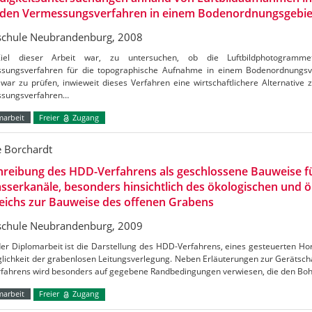
iden Vermessungsverfahren in einem Bodenordnungsgebie
chule Neubrandenburg, 2008
el dieser Arbeit war, zu untersuchen, ob die Luftbildphotogrammetr
sungsverfahren für die topographische Aufnahme in einem Bodenordnungsve
war zu prüfen, inwieweit dieses Verfahren eine wirtschaftlichere Alternative 
sungsverfahren…
marbeit
Freier
Zugang
e Borchardt
hreibung des HDD-Verfahrens als geschlossene Bauweise f
sserkanäle, besonders hinsichtlich des ökologischen und
eichs zur Bauweise des offenen Grabens
chule Neubrandenburg, 2009
der Diplomarbeit ist die Darstellung des HDD-Verfahrens, eines gesteuerten Ho
lichkeit der grabenlosen Leitungsverlegung. Neben Erläuterungen zur Gerätsch
rfahrens wird besonders auf gegebene Randbedingungen verwiesen, die den Bo
marbeit
Freier
Zugang