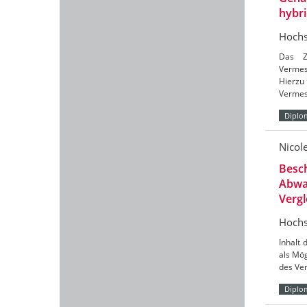
hybr
Hochs
Das Zi
Vermes
Hierzu 
Vermes
Diplo
Nicol
Besc
Abwa
Vergl
Hochs
Inhalt 
als Mög
des Ve
Diplo