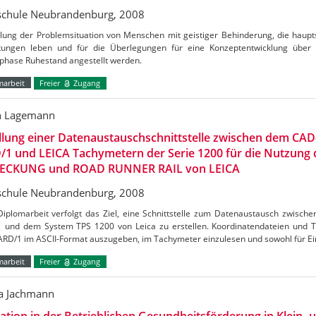
chule Neubrandenburg, 2008
lung der Problemsituation von Menschen mit geistiger Behinderung, die haupts
htungen leben und für die Überlegungen für eine Konzeptentwicklung über
phase Ruhestand angestellt werden.
marbeit
Freier
Zugang
n Lagemann
ellung einer Datenaustauschschnittstelle zwischen dem C
/1 und LEICA Tachymetern der Serie 1200 für die Nutzun
ECKUNG und ROAD RUNNER RAIL von LEICA
chule Neubrandenburg, 2008
Diplomarbeit verfolgt das Ziel, eine Schnittstelle zum Datenaustausch zwis
 und dem System TPS 1200 von Leica zu erstellen. Koordinatendateien und T
ARD/1 im ASCII-Format auszugeben, im Tachymeter einzulesen und sowohl für Ei
marbeit
Freier
Zugang
ka Jachmann