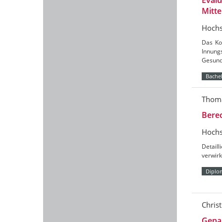
Evalu
Mitte
Hochs
Das Koo
Innung
Gesund
Bachel
Thoma
Bere
Hochs
Detail
verwirk
Diplo
Chris
Gena