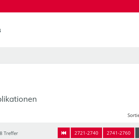
likationen
Sorti
2721-2740
2741-2760
8 Treffer