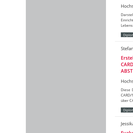
Hochs
Darstel
Einric
Lebens
Diplo
Stefa
Erst
CARD
ABST
Hochs
Diese 
CARD/1
über C
Diplo
Jessi