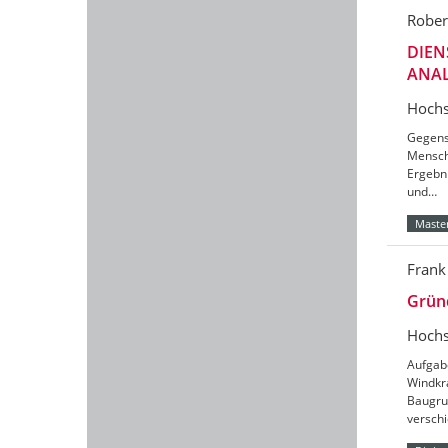
Rober
DIEN
ANAL
Hochs
Gegens
Mensch
Ergebn
und…
Master
Frank
Grün
Hochs
Aufgab
Windkr
Baugru
versch