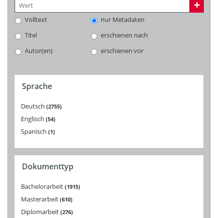
Volltext
nur Metadaten
Titel
erschienen nach
Autor(en)
erschienen vor
Sprache
Deutsch
2755
Englisch
54
Spanisch
1
Dokumenttyp
Bachelorarbeit
1915
Masterarbeit
610
Diplomarbeit
276