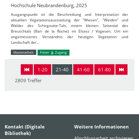
Hochschule Neubrandenburg, 2025
Ausgangspunkt ist die Beschreibung und Interpretation der
aktuellen Vegetationsausstattung der "Wiesen", "Weiden" und
Wälder des Schirgoutte-Tals, einem kleinen Seitental des
Breuschtals (Ban de la Roche) im Elsass / Vogesen. Um ein
angemessenes Verständnis der heutigen Vegetation und
Landschaft der…
Masterarbeit
Freier
Zugang
1-20
21-40
41-60
61-80
2809 Treffer
Kontakt (Digitale
Weitere Informationen
Bibliothek)
Abschlussarbeit archivieren