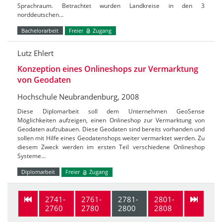
Sprachraum. Betrachtet wurden Landkreise in den 3
norddeutschen…
Bachelorarbeit
Freier
Zugang
Lutz Ehlert
Konzeption eines Onlineshops zur Vermarktung
von Geodaten
Hochschule Neubrandenburg, 2008
Diese Diplomarbeit soll dem Unternehmen GeoSense
Möglichkeiten aufzeigen, einen Onlineshop zur Vermarktung von
Geodaten aufzubauen. Diese Geodaten sind bereits vorhanden und
sollen mit Hilfe eines Geodatenshops weiter vermarktet werden. Zu
diesem Zweck werden im ersten Teil verschiedene Onlineshop
Systeme…
Diplomarbeit
Freier
Zugang
2741-
2761-
2781-
2801-
2760
2780
2800
2808