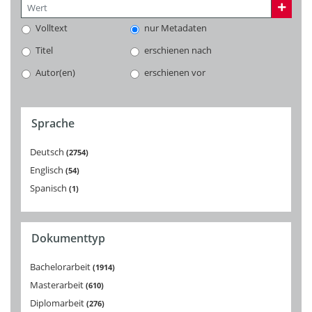
Volltext
nur Metadaten
Titel
erschienen nach
Autor(en)
erschienen vor
Sprache
Deutsch
2754
Englisch
54
Spanisch
1
Dokumenttyp
Bachelorarbeit
1914
Masterarbeit
610
Diplomarbeit
276