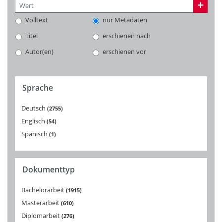
Volltext
nur Metadaten
Titel
erschienen nach
Autor(en)
erschienen vor
Sprache
Deutsch
2755
Englisch
54
Spanisch
1
Dokumenttyp
Bachelorarbeit
1915
Masterarbeit
610
Diplomarbeit
276