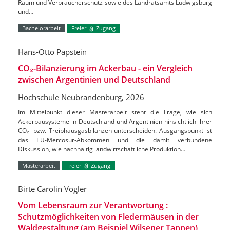
Raum und Verbraucherschutz sowie des Landratsamts Ludwigsburg
und…
Bachelorarbeit
Freier
Zugang
Hans-Otto Papstein
CO₂-Bilanzierung im Ackerbau - ein Vergleich
zwischen Argentinien und Deutschland
Hochschule Neubrandenburg, 2026
Im Mittelpunkt dieser Masterarbeit steht die Frage, wie sich
Ackerbausysteme in Deutschland und Argentinien hinsichtlich ihrer
CO₂- bzw. Treibhausgasbilanzen unterscheiden. Ausgangspunkt ist
das EU-Mercosur-Abkommen und die damit verbundene
Diskussion, wie nachhaltig landwirtschaftliche Produktion…
Masterarbeit
Freier
Zugang
Birte Carolin Vogler
Vom Lebensraum zur Verantwortung :
Schutzmöglichkeiten von Fledermäusen in der
Waldgestaltung (am Beispiel Wilsener Tannen)