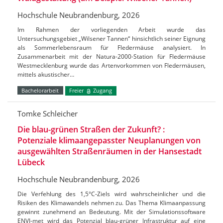
Hochschule Neubrandenburg, 2026
Im Rahmen der vorliegenden Arbeit wurde das
Untersuchungsgebiet „Wilsener Tannen“ hinsichtlich seiner Eignung
als Sommerlebensraum für Fledermäuse analysiert. In
Zusammenarbeit mit der Natura-2000-Station für Fledermäuse
Westmecklenburg wurde das Artenvorkommen von Fledermäusen,
mittels akustischer…
Bachelorarbeit
Freier
Zugang
Tomke Schleicher
Die blau-grünen Straßen der Zukunft? :
Potenziale klimaangepasster Neuplanungen von
ausgewählten Straßenräumen in der Hansestadt
Lübeck
Hochschule Neubrandenburg, 2026
Die Verfehlung des 1,5°C-Ziels wird wahrscheinlicher und die
Risiken des Klimawandels nehmen zu. Das Thema Klimaanpassung
gewinnt zunehmend an Bedeutung. Mit der Simulationssoftware
ENVI-met wird das Potenzial blau-grüner Infrastruktur auf eine