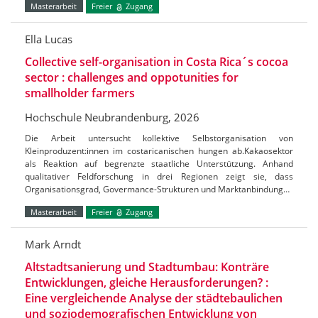
Masterarbeit
Freier
Zugang
Ella Lucas
Collective self-organisation in Costa Rica´s cocoa
sector : challenges and oppotunities for
smallholder farmers
Hochschule Neubrandenburg, 2026
Die Arbeit untersucht kollektive Selbstorganisation von
Kleinproduzent:innen im costaricanischen hungen ab.Kakaosektor
als Reaktion auf begrenzte staatliche Unterstützung. Anhand
qualitativer Feldforschung in drei Regionen zeigt sie, dass
Organisationsgrad, Govermance-Strukturen und Marktanbindung…
Masterarbeit
Freier
Zugang
Mark Arndt
Altstadtsanierung und Stadtumbau: Konträre
Entwicklungen, gleiche Herausforderungen? :
Eine vergleichende Analyse der städtebaulichen
und soziodemografischen Entwicklung von