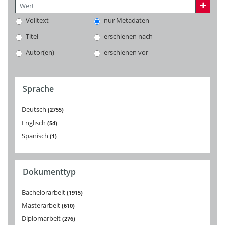
Volltext
nur Metadaten
Titel
erschienen nach
Autor(en)
erschienen vor
Sprache
Deutsch
2755
Englisch
54
Spanisch
1
Dokumenttyp
Bachelorarbeit
1915
Masterarbeit
610
Diplomarbeit
276