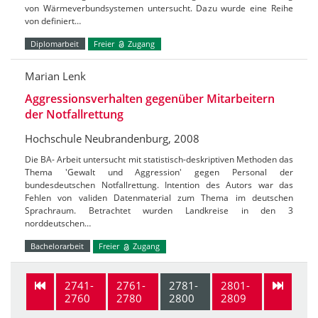
von Wärmeverbundsystemen untersucht. Dazu wurde eine Reihe
von definiert…
Diplomarbeit
Freier
Zugang
Marian Lenk
Aggressionsverhalten gegenüber Mitarbeitern
der Notfallrettung
Hochschule Neubrandenburg, 2008
Die BA- Arbeit untersucht mit statistisch-deskriptiven Methoden das
Thema 'Gewalt und Aggression' gegen Personal der
bundesdeutschen Notfallrettung. Intention des Autors war das
Fehlen von validen Datenmaterial zum Thema im deutschen
Sprachraum. Betrachtet wurden Landkreise in den 3
norddeutschen…
Bachelorarbeit
Freier
Zugang
2741-
2761-
2781-
2801-
2760
2780
2800
2809