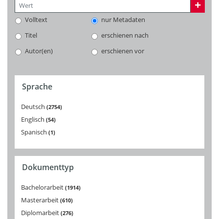
Volltext
nur Metadaten
Titel
erschienen nach
Autor(en)
erschienen vor
Sprache
Deutsch
2754
Englisch
54
Spanisch
1
Dokumenttyp
Bachelorarbeit
1914
Masterarbeit
610
Diplomarbeit
276