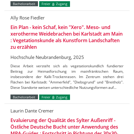
Bachelorarbeit
Freier
Zugang
Ally Rose Fiedler
Ein Plan - kein Schaf, kein "Xero". Meso- und
xerotherme Weidebrachen bei Karlstadt am Main
: Vegetationskunde als Kunstform Landschaften
zu erzählen
Hochschule Neubrandenburg, 2025
Diese Arbeit versteht sich als vegetationskundlich fundierter
Beitrag zur Heimatforschung im mainfränkischen Raum,
insbesondere der Kalk-Trockenrasen. Im Zentrum stehen drei
Flächen bei Karlstadt: "Ammerfeld", "Diebsgrund" und "Breitholz".
Diese Standorte weisen unterschiedliche Nutzungsformen auf…
Bachelorarbeit
Freier
Zugang
Laurin Dante Cremer
Evaluierung der Qualität des Sylter Außenriff -
Östliche Deutsche Bucht unter Anwendung des
MPA-Guides : Fortschritt in Richtung der 30x30-