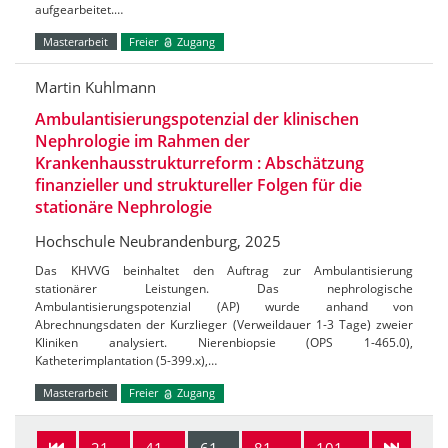
aufgearbeitet.…
Masterarbeit
Freier
Zugang
Martin Kuhlmann
Ambulantisierungspotenzial der klinischen
Nephrologie im Rahmen der
Krankenhausstrukturreform : Abschätzung
finanzieller und struktureller Folgen für die
stationäre Nephrologie
Hochschule Neubrandenburg, 2025
Das KHVVG beinhaltet den Auftrag zur Ambulantisierung
stationärer Leistungen. Das nephrologische
Ambulantisierungspotenzial (AP) wurde anhand von
Abrechnungsdaten der Kurzlieger (Verweildauer 1-3 Tage) zweier
Kliniken analysiert. Nierenbiopsie (OPS 1-465.0),
Katheterimplantation (5-399.x),…
Masterarbeit
Freier
Zugang
21-
41-
61-
81-
101-