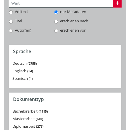
Volltext
nur Metadaten
Titel
erschienen nach
Autor(en)
erschienen vor
Sprache
Deutsch
2755
Englisch
54
Spanisch
1
Dokumenttyp
Bachelorarbeit
1915
Masterarbeit
610
Diplomarbeit
276