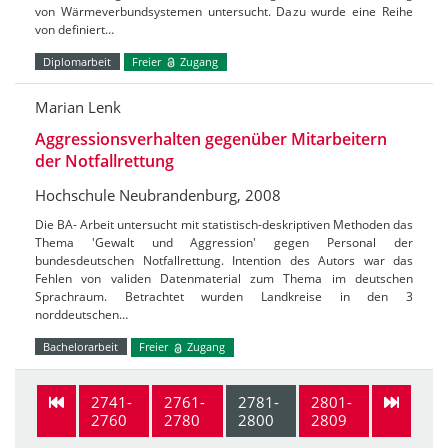
von Wärmeverbundsystemen untersucht. Dazu wurde eine Reihe
von definiert…
Diplomarbeit
Freier
Zugang
Marian Lenk
Aggressionsverhalten gegenüber Mitarbeitern
der Notfallrettung
Hochschule Neubrandenburg, 2008
Die BA- Arbeit untersucht mit statistisch-deskriptiven Methoden das
Thema 'Gewalt und Aggression' gegen Personal der
bundesdeutschen Notfallrettung. Intention des Autors war das
Fehlen von validen Datenmaterial zum Thema im deutschen
Sprachraum. Betrachtet wurden Landkreise in den 3
norddeutschen…
Bachelorarbeit
Freier
Zugang
2741-
2761-
2781-
2801-
2760
2780
2800
2809