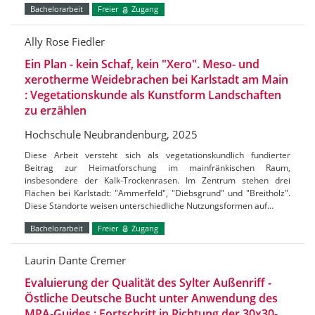
Bachelorarbeit
Freier
Zugang
Ally Rose Fiedler
Ein Plan - kein Schaf, kein "Xero". Meso- und
xerotherme Weidebrachen bei Karlstadt am Main
: Vegetationskunde als Kunstform Landschaften
zu erzählen
Hochschule Neubrandenburg, 2025
Diese Arbeit versteht sich als vegetationskundlich fundierter
Beitrag zur Heimatforschung im mainfränkischen Raum,
insbesondere der Kalk-Trockenrasen. Im Zentrum stehen drei
Flächen bei Karlstadt: "Ammerfeld", "Diebsgrund" und "Breitholz".
Diese Standorte weisen unterschiedliche Nutzungsformen auf…
Bachelorarbeit
Freier
Zugang
Laurin Dante Cremer
Evaluierung der Qualität des Sylter Außenriff -
Östliche Deutsche Bucht unter Anwendung des
MPA-Guides : Fortschritt in Richtung der 30x30-