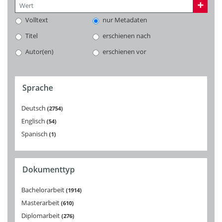
Volltext
nur Metadaten
Titel
erschienen nach
Autor(en)
erschienen vor
Sprache
Deutsch
2754
Englisch
54
Spanisch
1
Dokumenttyp
Bachelorarbeit
1914
Masterarbeit
610
Diplomarbeit
276