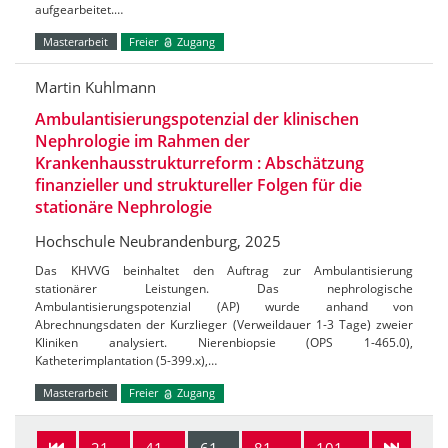
aufgearbeitet.…
Masterarbeit
Freier
Zugang
Martin Kuhlmann
Ambulantisierungspotenzial der klinischen
Nephrologie im Rahmen der
Krankenhausstrukturreform : Abschätzung
finanzieller und struktureller Folgen für die
stationäre Nephrologie
Hochschule Neubrandenburg, 2025
Das KHVVG beinhaltet den Auftrag zur Ambulantisierung
stationärer Leistungen. Das nephrologische
Ambulantisierungspotenzial (AP) wurde anhand von
Abrechnungsdaten der Kurzlieger (Verweildauer 1-3 Tage) zweier
Kliniken analysiert. Nierenbiopsie (OPS 1-465.0),
Katheterimplantation (5-399.x),…
Masterarbeit
Freier
Zugang
21-
41-
61-
81-
101-