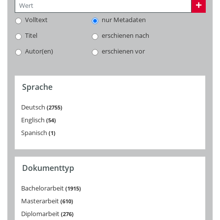
Volltext
nur Metadaten
Titel
erschienen nach
Autor(en)
erschienen vor
Sprache
Deutsch
2755
Englisch
54
Spanisch
1
Dokumenttyp
Bachelorarbeit
1915
Masterarbeit
610
Diplomarbeit
276