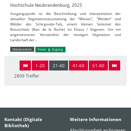
Hochschule Neubrandenburg, 2025
Ausgangspunkt ist die Beschreibung und Interpretation der
aktuellen Vegetationsausstattung der "Wiesen", "Weiden" und
Wälder des Schirgoutte-Tals, einem kleinen Seitental des
Breuschtals (Ban de la Roche) im Elsass / Vogesen. Um ein
angemessenes Verständnis der heutigen Vegetation und
Landschaft der…
Masterarbeit
Freier
Zugang
1-20
21-40
41-60
61-80
2809 Treffer
Kontakt (Digitale
Weitere Informationen
Bibliothek)
Abschlussarbeit archivieren