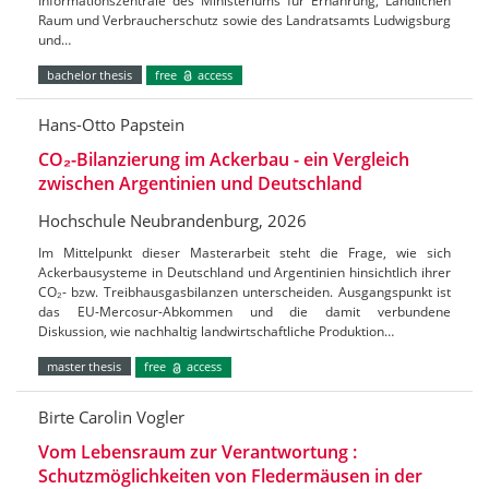
Informationszentrale des Ministeriums für Ernährung, Ländlichen
Raum und Verbraucherschutz sowie des Landratsamts Ludwigsburg
und…
bachelor thesis
free
access
Hans-Otto Papstein
CO₂-Bilanzierung im Ackerbau - ein Vergleich
zwischen Argentinien und Deutschland
Hochschule Neubrandenburg, 2026
Im Mittelpunkt dieser Masterarbeit steht die Frage, wie sich
Ackerbausysteme in Deutschland und Argentinien hinsichtlich ihrer
CO₂- bzw. Treibhausgasbilanzen unterscheiden. Ausgangspunkt ist
das EU-Mercosur-Abkommen und die damit verbundene
Diskussion, wie nachhaltig landwirtschaftliche Produktion…
master thesis
free
access
Birte Carolin Vogler
Vom Lebensraum zur Verantwortung :
Schutzmöglichkeiten von Fledermäusen in der