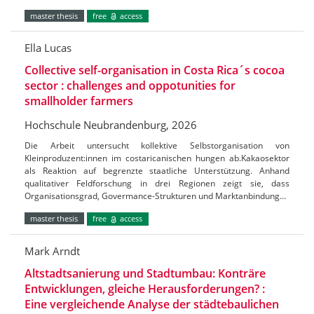
master thesis
free
access
Ella Lucas
Collective self-organisation in Costa Rica´s cocoa
sector : challenges and oppotunities for
smallholder farmers
Hochschule Neubrandenburg, 2026
Die Arbeit untersucht kollektive Selbstorganisation von
Kleinproduzent:innen im costaricanischen hungen ab.Kakaosektor
als Reaktion auf begrenzte staatliche Unterstützung. Anhand
qualitativer Feldforschung in drei Regionen zeigt sie, dass
Organisationsgrad, Govermance-Strukturen und Marktanbindung…
master thesis
free
access
Mark Arndt
Altstadtsanierung und Stadtumbau: Konträre
Entwicklungen, gleiche Herausforderungen? :
Eine vergleichende Analyse der städtebaulichen