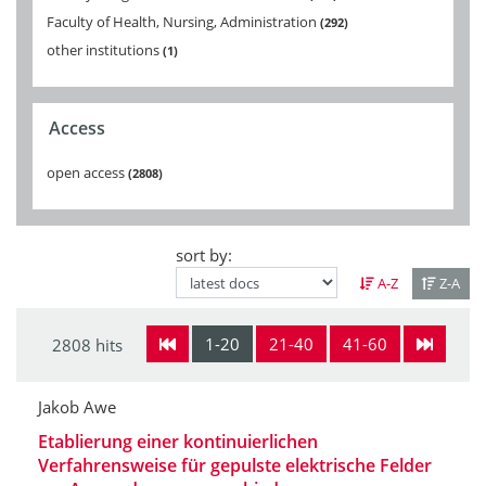
Faculty of Health, Nursing, Administration
292
other institutions
1
Access
open access
2808
sort by:
A-Z
Z-A
1-20
21-40
41-60
2808 hits
Jakob Awe
Etablierung einer kontinuierlichen
Verfahrensweise für gepulste elektrische Felder