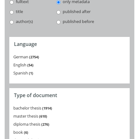
fulltext
only metadata
title
published after
author(s)
published before
Language
German
2754
English
54
Spanish
1
Type of document
bachelor thesis
1914
master thesis
610
diploma thesis
276
book
6