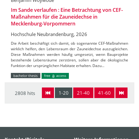
Benjamin Woywode
Im Sande verlaufen : Eine Betrachtung von CEF-
Maßnahmen für die Zauneidechse in
Mecklenburg-Vorpommern
Hochschule Neubrandenburg, 2026
Die Arbeit beschäftigt sich damit, ob sogenannte CEF-Maßnahmen
wirklich helfen, den Lebensraum der Zauneidechse auszugleichen.
Diese Maßnahmen werden häufig umgesetzt, wenn Bauprojekte
bestehende Lebensräume zerstören, sollen aber die ökologische
Funktion der ursprünglichen Habitate erhalten. Dazu…
bachelor thesis
free
access
1-20
21-40
41-60
2808 hits