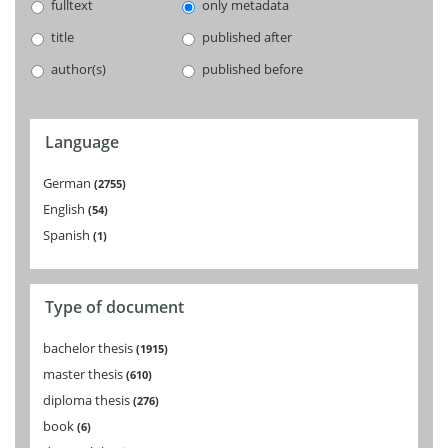
fulltext
only metadata
title
published after
author(s)
published before
Language
German
2755
English
54
Spanish
1
Type of document
bachelor thesis
1915
master thesis
610
diploma thesis
276
book
6