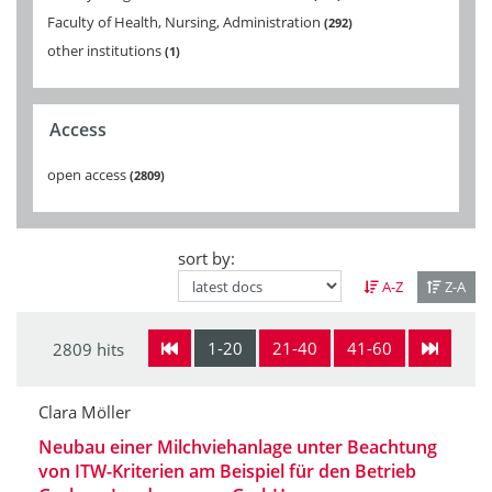
Faculty of Health, Nursing, Administration
292
other institutions
1
Access
open access
2809
sort by:
A-Z
Z-A
1-20
21-40
41-60
2809 hits
Clara Möller
Neubau einer Milchviehanlage unter Beachtung
von ITW-Kriterien am Beispiel für den Betrieb