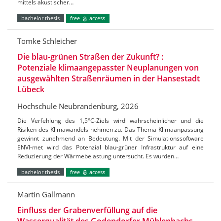
mittels akustischer…
bachelor thesis
free
access
Tomke Schleicher
Die blau-grünen Straßen der Zukunft? :
Potenziale klimaangepasster Neuplanungen von
ausgewählten Straßenräumen in der Hansestadt
Lübeck
Hochschule Neubrandenburg, 2026
Die Verfehlung des 1,5°C-Ziels wird wahrscheinlicher und die
Risiken des Klimawandels nehmen zu. Das Thema Klimaanpassung
gewinnt zunehmend an Bedeutung. Mit der Simulationssoftware
ENVI-met wird das Potenzial blau-grüner Infrastruktur auf eine
Reduzierung der Wärmebelastung untersucht. Es wurden…
bachelor thesis
free
access
Martin Gallmann
Einfluss der Grabenverfüllung auf die
Wasserqualität des Godendorfer Mühlenbachs