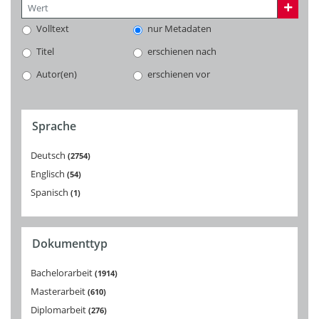
Volltext
nur Metadaten
Titel
erschienen nach
Autor(en)
erschienen vor
Sprache
Deutsch
2754
Englisch
54
Spanisch
1
Dokumenttyp
Bachelorarbeit
1914
Masterarbeit
610
Diplomarbeit
276