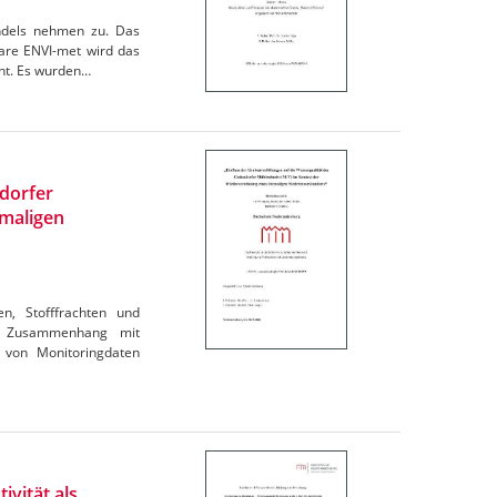
andels nehmen zu. Das
are ENVI-met wird das
cht. Es wurden…
ndorfer
maligen
en, Stofffrachten und
im Zusammenhang mit
 von Monitoringdaten
ivität als