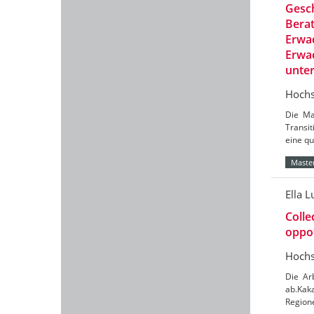
Gesch
Berat
Erwac
Erwac
unte
Hochs
Die Ma
Transit
eine qu
Master
Ella L
Colle
oppot
Hochs
Die Ar
ab.Kaka
Region