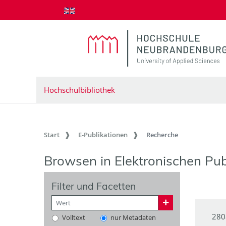
zum Inhalt springen
Hochschulbibliothek
Start
E-Publikationen
Recherche
Browsen in Elektronischen Pub
Filter und Facetten
280
Volltext
nur Metadaten