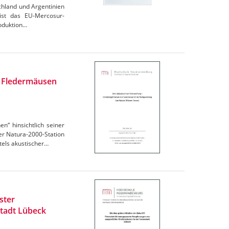
chland und Argentinien
 ist das EU-Mercosur-
oduktion…
n Fledermäusen
“ hinsichtlich seiner
r Natura-2000-Station
els akustischer…
ster
tadt Lübeck