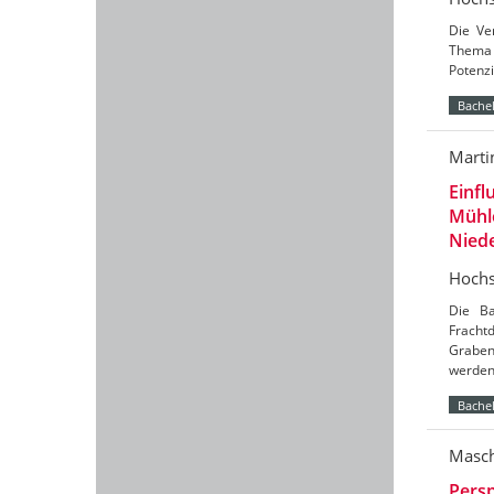
Die Ve
Thema 
Potenzi
Bachel
Marti
Einfl
Mühl
Nied
Hochs
Die Ba
Frach
Graben
werde
Bachel
Masch
Persp