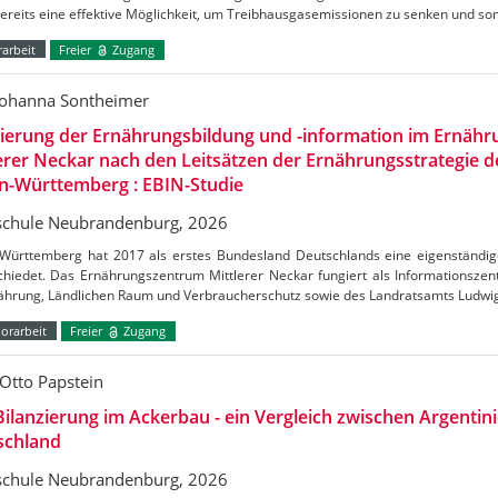
bereits eine effektive Möglichkeit, um Treibhausgasemissionen zu senken und s
arbeit
Freier
Zugang
Johanna Sontheimer
uierung der Ernährungsbildung und -information im Ernäh
erer Neckar nach den Leitsätzen der Ernährungsstrategie 
n-Württemberg : EBIN-Studie
chule Neubrandenburg, 2026
Württemberg hat 2017 als erstes Bundesland Deutschlands eine eigenständig
chiedet. Das Ernährungszentrum Mittlerer Neckar fungiert als Informationszen
nährung, Ländlichen Raum und Verbraucherschutz sowie des Landratsamts Ludw
orarbeit
Freier
Zugang
Otto Papstein
ilanzierung im Ackerbau - ein Vergleich zwischen Argentin
schland
chule Neubrandenburg, 2026