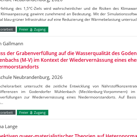
rfehlung des 1,5°C-Ziels wird wahrscheinlicher und die Risiken des Klimaw
Klimaanpassung gewinnt zunehmend an Bedeutung. Mit der Simulationssoftw
al blau-grüner Infrastruktur auf eine Reduzierung der Wärmebelastung untersu
orarbeit
Freier
Zugang
n Gallmann
uss der Grabenverfüllung auf die Wasserqualität des Gode
enbachs (M-V) im Kontext der Wiedervernässung eines ehe
ermoorstandorts
chule Neubrandenburg, 2026
chelorarbeit untersucht die zeitliche Entwicklung von Nährstoffkonzentrat
tdifferenzen im Godendorfer Mühlenbach (Mecklenburg-Vorpommern) 
verfüllungen zur Wiedervernässung eines Niedermoorstandorts. Auf Basis
n…
orarbeit
Freier
Zugang
a Lange
ektiven queer-materialistischer Theorien auf Heteronormat