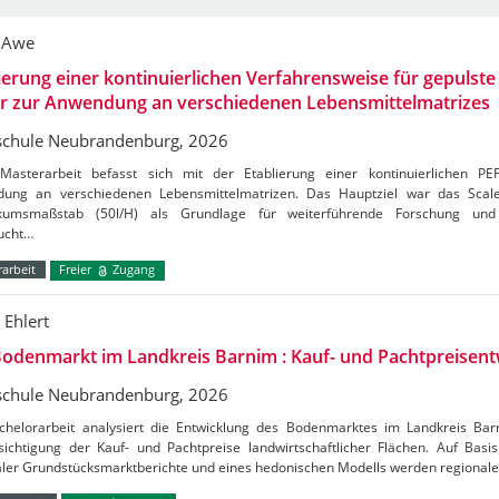
 Awe
ierung einer kontinuierlichen Verfahrensweise für gepulste 
er zur Anwendung an verschiedenen Lebensmittelmatrizes
chule Neubrandenburg, 2026
Masterarbeit befasst sich mit der Etablierung einer kontinuierlichen PE
ung an verschiedenen Lebensmittelmatrizen. Das Hauptziel war das Sca
kumsmaßstab (50l/H) als Grundlage für weiterführende Forschung und 
ucht…
arbeit
Freier
Zugang
 Ehlert
odenmarkt im Landkreis Barnim : Kauf- und Pachtpreisent
chule Neubrandenburg, 2026
chelorarbeit analysiert die Entwicklung des Bodenmarktes im Landkreis Ba
ichtigung der Kauf- und Pachtpreise landwirtschaftlicher Flächen. Auf Basis 
aler Grundstücksmarktberichte und eines hedonischen Modells werden regional