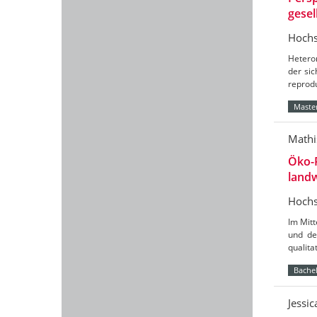
gesel
Hochs
Hetero
der sic
reprod
Master
Mathi
Öko-
landw
Hochs
Im Mit
und de
qualit
Bachel
Jessi