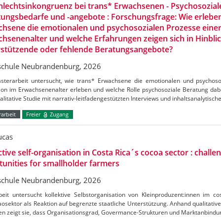
lechtsinkongruenz bei trans* Erwachsenen - Psychosozial
ungsbedarfe und -angebote : Forschungsfrage: Wie erlebe
hsene die emotionalen und psychosozialen Prozesse einer
hsenenalter und welche Erfahrungen zeigen sich in Hinblic
rstützende oder fehlende Beratungsangebote?
chule Neubrandenburg, 2026
sterarbeit untersucht, wie trans* Erwachsene die emotionalen und psychoso
ion im Erwachsenenalter erleben und welche Rolle psychosoziale Beratung dabei
alitative Studie mit narrativ-leitfadengestützten Interviews und inhaltsanalytisch
arbeit
Freier
Zugang
ucas
ctive self-organisation in Costa Rica´s cocoa sector : challe
unities for smallholder farmers
chule Neubrandenburg, 2026
beit untersucht kollektive Selbstorganisation von Kleinproduzent:innen im c
osektor als Reaktion auf begrenzte staatliche Unterstützung. Anhand qualitative
en zeigt sie, dass Organisationsgrad, Govermance-Strukturen und Marktanbind