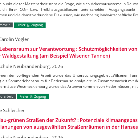
elpunkt dieser Masterarbeit steht die Frage, wie sich Ackerbausysteme in Deuts
htlich ihrer CO₂- bzw. Treibhausgasbilanzen unterscheiden. Ausgangspunkt
en und die damit verbundene Diskussion, wie nachhaltig landwirtschaftliche Pr
arbeit
Freier
Zugang
Carolin Vogler
Lebensraum zur Verantwortung : Schutzmöglichkeiten vo
r Waldgestaltung (am Beispiel Wilsener Tannen)
chule Neubrandenburg, 2026
men der vorliegenden Arbeit wurde das Untersuchungsgebiet „Wilsener Tannen
g als Sommerlebensraum für Fledermäuse analysiert. In Zusammenarbeit mit de
edermäuse Westmecklenburg wurde das Artenvorkommen von Fledermäusen, mitt
orarbeit
Freier
Zugang
 Schleicher
lau-grünen Straßen der Zukunft? : Potenziale klimaangepas
lanungen von ausgewählten Straßenräumen in der Hanses
chule Neubrandenburg, 2026