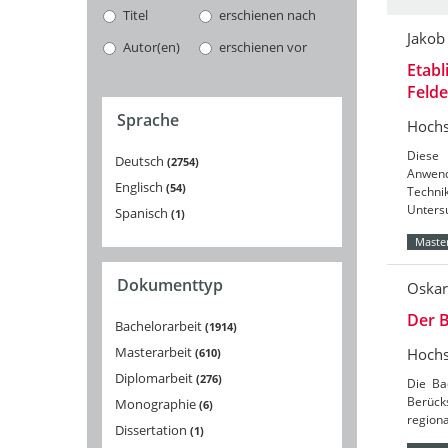
Titel
erschienen nach
Jakob
Autor(en)
erschienen vor
Etabl
Feld
Sprache
Hochs
Diese 
Deutsch
2754
Anwend
Englisch
54
Techni
Unters
Spanisch
1
Master
Dokumenttyp
Oskar
Der B
Bachelorarbeit
1914
Masterarbeit
Hochs
610
Diplomarbeit
276
Die Ba
Berücks
Monographie
6
region
Dissertation
1