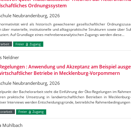
lschaftliches Ordnungssystem
chule Neubrandenburg, 2026
normativität wird als historisch gewachsener gesellschaftlicher Ordnungszus
h über materielle, institutionelle und alltagspraktische Strukturen sowie über S
uziert. Auf Grundlage eines mehrebeneanalytischen Zugangs werden diese…
arbeit
Freier
Zugang
s Neldner
Regelungen : Anwendung und Akzeptanz am Beispiel ausge
irtschaftlicher Betriebe in Mecklenburg-Vorpommern
chule Neubrandenburg, 2026
telpunkt der Bachelorarbeit steht die Einführung der Öko-Regelungen im Rahm
ren praktische Umsetzung in landwirtschaftlichen Betrieben in Mecklenbu
ativer Interviews werden Entscheidungsgründe, betriebliche Rahmenbedingungen
orarbeit
Freier
Zugang
ca Mühlbach