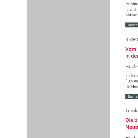
Im Mitt
hinsic
Abkomm
Master
Birte 
Vom 
in de
Hochs
Im Rah
Eignun
für Fl
Bachel
Tomke
Die b
Neup
Hochs