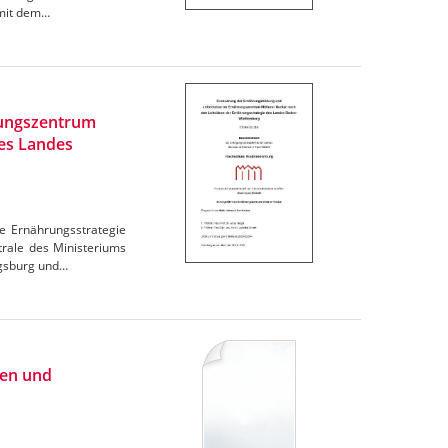
omit dem…
rungszentrum
des Landes
e Ernährungsstrategie
trale des Ministeriums
igsburg und…
ien und