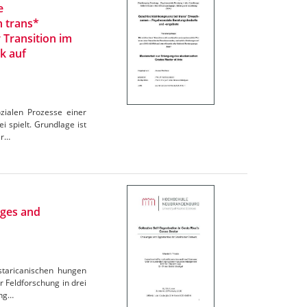
e
n trans*
 Transition im
k auf
zialen Prozesse einer
 spielt. Grundlage ist
er…
nges and
ostaricanischen hungen
r Feldforschung in drei
ung…