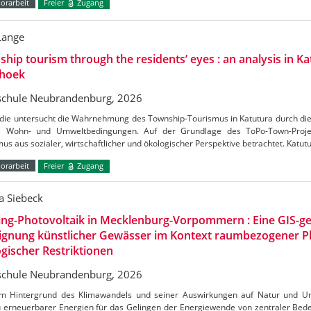
orarbeit
Freier
Zugang
Lange
hip tourism through the residents’ eyes : an analysis in Ka
hoek
chule Neubrandenburg, 2026
udie untersucht die Wahrnehmung des Township-Tourismus in Katutura durch di
e Wohn- und Umweltbedingungen. Auf der Grundlage des ToPo-Town-Projek
us aus sozialer, wirtschaftlicher und ökologischer Perspektive betrachtet. Katutu
orarbeit
Freier
Zugang
a Siebeck
ing-Photovoltaik in Mecklenburg-Vorpommern : Eine GIS-ge
Eignung künstlicher Gewässer im Kontext raumbezogener 
gischer Restriktionen
chule Neubrandenburg, 2026
m Hintergrund des Klimawandels und seiner Auswirkungen auf Natur und Umw
 erneuerbarer Energien für das Gelingen der Energiewende von zentraler Bedeu