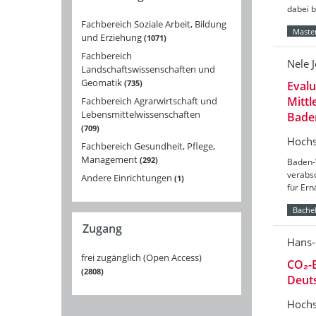
dabei 
Fachbereich Soziale Arbeit, Bildung
Master
und Erziehung
1071
Fachbereich
Nele 
Landschaftswissenschaften und
Geomatik
735
Eval
Mittl
Fachbereich Agrarwirtschaft und
Lebensmittelwissenschaften
Bade
709
Hochs
Fachbereich Gesundheit, Pflege,
Management
292
Baden-
verabs
Andere Einrichtungen
1
für Er
Bachel
Zugang
Hans-
frei zugänglich (Open Access)
CO₂-B
2808
Deut
Hochs