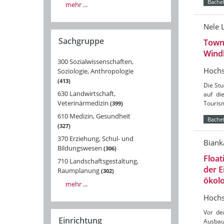
Bachel
mehr ...
Nele 
Sachgruppe
Towns
Wind
300 Sozialwissenschaften,
Hochs
Soziologie, Anthropologie
413
Die St
630 Landwirtschaft,
auf di
Veterinärmedizin
Tourism
399
610 Medizin, Gesundheit
Bachel
327
370 Erziehung, Schul- und
Biank
Bildungswesen
306
Float
710 Landschaftsgestaltung,
der 
Raumplanung
302
ökolo
mehr ...
Hochs
Vor de
Einrichtung
Ausbau