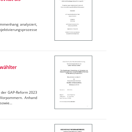
ammenhang analysiert,
ubjektivierungsprozesse
wählter
en der GAP-Reform 2023
rg-Vorpommern. Anhand
 sowie…