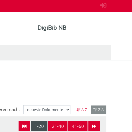
DigiBib NB
eren nach:
A-Z
Z-A
1-20
21-40
41-60