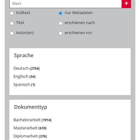
Volltext
nur Metadaten
Titel
erschienen nach
Autor(en)
erschienen vor
Sprache
Deutsch
2754
Englisch
54
Spanisch
1
Dokumenttyp
Bachelorarbeit
1914
Masterarbeit
610
Diplomarbeit
276