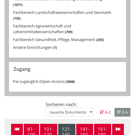
1071
Fachbereich Landschaftswissenschaften und Geomatik
735
Fachbereich Agrarwirtschaft und
Lebensmittelwissenschaften
709
Fachbereich Gesundheit, Pflege, Management
292
Andere Einrichtungen
1
Zugang
frei zugänglich (Open Access)
2808
Sortieren nach:
A-Z
Z-A
81-
101-
121-
141-
161-
100
120
140
160
180