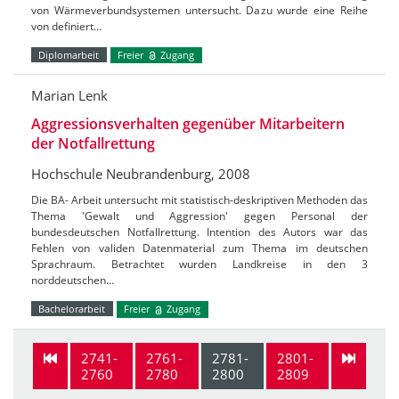
von Wärmeverbundsystemen untersucht. Dazu wurde eine Reihe
von definiert…
Diplomarbeit
Freier
Zugang
Marian Lenk
Aggressionsverhalten gegenüber Mitarbeitern
der Notfallrettung
Hochschule Neubrandenburg, 2008
Die BA- Arbeit untersucht mit statistisch-deskriptiven Methoden das
Thema 'Gewalt und Aggression' gegen Personal der
bundesdeutschen Notfallrettung. Intention des Autors war das
Fehlen von validen Datenmaterial zum Thema im deutschen
Sprachraum. Betrachtet wurden Landkreise in den 3
norddeutschen…
Bachelorarbeit
Freier
Zugang
2741-
2761-
2781-
2801-
2760
2780
2800
2809