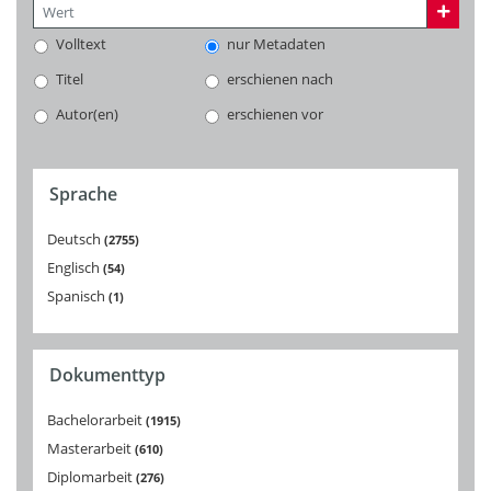
Volltext
nur Metadaten
Titel
erschienen nach
Autor(en)
erschienen vor
Sprache
Deutsch
2755
Englisch
54
Spanisch
1
Dokumenttyp
Bachelorarbeit
1915
Masterarbeit
610
Diplomarbeit
276