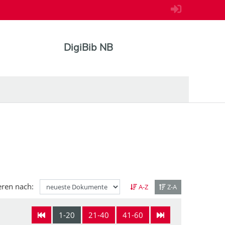
DigiBib NB
eren nach:
A-Z
Z-A
1-20
21-40
41-60