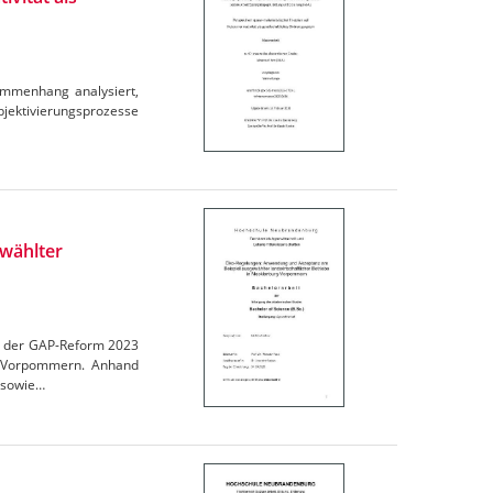
ammenhang analysiert,
ubjektivierungsprozesse
wählter
en der GAP-Reform 2023
rg-Vorpommern. Anhand
 sowie…