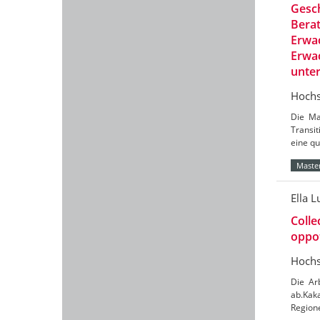
Gesch
Berat
Erwac
Erwac
unte
Hochs
Die Ma
Transit
eine qu
Master
Ella L
Colle
oppot
Hochs
Die Ar
ab.Kaka
Region