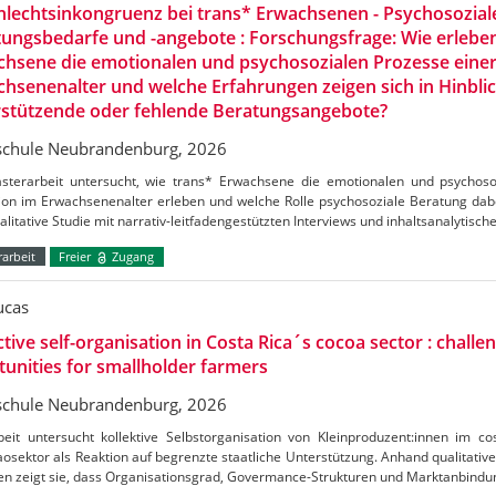
lechtsinkongruenz bei trans* Erwachsenen - Psychosozial
ungsbedarfe und -angebote : Forschungsfrage: Wie erlebe
hsene die emotionalen und psychosozialen Prozesse einer
hsenenalter und welche Erfahrungen zeigen sich in Hinblic
rstützende oder fehlende Beratungsangebote?
chule Neubrandenburg, 2026
sterarbeit untersucht, wie trans* Erwachsene die emotionalen und psychoso
ion im Erwachsenenalter erleben und welche Rolle psychosoziale Beratung dabei
alitative Studie mit narrativ-leitfadengestützten Interviews und inhaltsanalytisch
arbeit
Freier
Zugang
ucas
ctive self-organisation in Costa Rica´s cocoa sector : challe
unities for smallholder farmers
chule Neubrandenburg, 2026
beit untersucht kollektive Selbstorganisation von Kleinproduzent:innen im c
osektor als Reaktion auf begrenzte staatliche Unterstützung. Anhand qualitative
en zeigt sie, dass Organisationsgrad, Govermance-Strukturen und Marktanbind