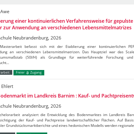
 Awe
ierung einer kontinuierlichen Verfahrensweise für gepulste 
er zur Anwendung an verschiedenen Lebensmittelmatrizes
chule Neubrandenburg, 2026
Masterarbeit befasst sich mit der Etablierung einer kontinuierlichen PE
ung an verschiedenen Lebensmittelmatrizen. Das Hauptziel war das Sca
kumsmaßstab (50l/H) als Grundlage für weiterführende Forschung und 
ucht…
arbeit
Freier
Zugang
 Ehlert
odenmarkt im Landkreis Barnim : Kauf- und Pachtpreisent
chule Neubrandenburg, 2026
chelorarbeit analysiert die Entwicklung des Bodenmarktes im Landkreis Ba
ichtigung der Kauf- und Pachtpreise landwirtschaftlicher Flächen. Auf Basis 
aler Grundstücksmarktberichte und eines hedonischen Modells werden regional