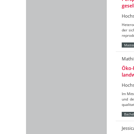
gesel
Hochs
Hetero
der sic
reprod
Master
Mathi
Öko-
landw
Hochs
Im Mit
und de
qualit
Bachel
Jessi