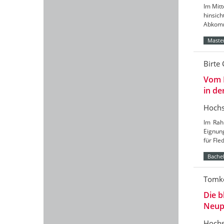
Im Mitt
hinsic
Abkomm
Master
Birte 
Vom 
in de
Hochs
Im Rah
Eignun
für Fl
Bachel
Tomke
Die b
Neup
Hochs