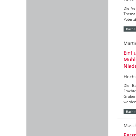
Die Ve
Thema 
Potenzi
Bachel
Marti
Einfl
Mühl
Nied
Hochs
Die Ba
Frach
Graben
werde
Bachel
Masch
Persp