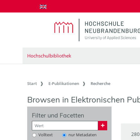
zum Inhalt springen
Hochschulbibliothek
Start
E-Publikationen
Recherche
Browsen in Elektronischen Pub
Filter und Facetten
280
Volltext
nur Metadaten