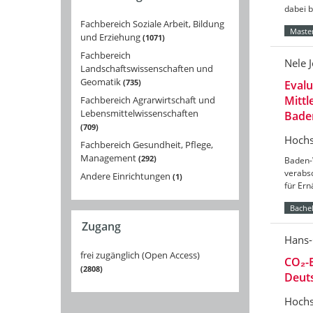
dabei 
Fachbereich Soziale Arbeit, Bildung
Master
und Erziehung
1071
Fachbereich
Nele 
Landschaftswissenschaften und
Geomatik
735
Eval
Mittl
Fachbereich Agrarwirtschaft und
Lebensmittelwissenschaften
Bade
709
Hochs
Fachbereich Gesundheit, Pflege,
Management
292
Baden-
verabs
Andere Einrichtungen
1
für Er
Bachel
Zugang
Hans-
frei zugänglich (Open Access)
CO₂-B
2808
Deut
Hochs