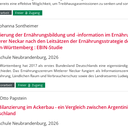
bereits eine effektive Möglichkeit, um Treibhausgasemissionen zu senken und s
arbeit
Freier
Zugang
Johanna Sontheimer
uierung der Ernährungsbildung und -information im Ernäh
erer Neckar nach den Leitsätzen der Ernährungsstrategie 
n-Württemberg : EBIN-Studie
chule Neubrandenburg, 2026
Württemberg hat 2017 als erstes Bundesland Deutschlands eine eigenständig
chiedet. Das Ernährungszentrum Mittlerer Neckar fungiert als Informationszen
nährung, Ländlichen Raum und Verbraucherschutz sowie des Landratsamts Ludw
orarbeit
Freier
Zugang
Otto Papstein
ilanzierung im Ackerbau - ein Vergleich zwischen Argentin
schland
chule Neubrandenburg, 2026