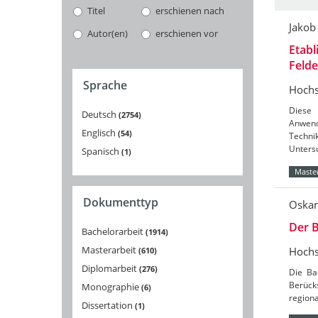
Titel
erschienen nach
Jakob
Autor(en)
erschienen vor
Etabl
Feld
Sprache
Hochs
Diese 
Deutsch
2754
Anwend
Englisch
54
Techni
Unters
Spanisch
1
Master
Dokumenttyp
Oskar
Der B
Bachelorarbeit
1914
Masterarbeit
Hochs
610
Diplomarbeit
276
Die Ba
Berücks
Monographie
6
region
Dissertation
1