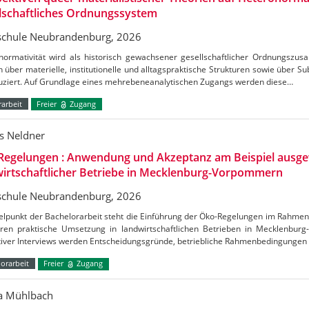
lschaftliches Ordnungssystem
chule Neubrandenburg, 2026
normativität wird als historisch gewachsener gesellschaftlicher Ordnungszus
h über materielle, institutionelle und alltagspraktische Strukturen sowie über S
uziert. Auf Grundlage eines mehrebeneanalytischen Zugangs werden diese…
arbeit
Freier
Zugang
s Neldner
Regelungen : Anwendung und Akzeptanz am Beispiel ausge
irtschaftlicher Betriebe in Mecklenburg-Vorpommern
chule Neubrandenburg, 2026
telpunkt der Bachelorarbeit steht die Einführung der Öko-Regelungen im Rahm
ren praktische Umsetzung in landwirtschaftlichen Betrieben in Mecklenbu
ativer Interviews werden Entscheidungsgründe, betriebliche Rahmenbedingungen
orarbeit
Freier
Zugang
ca Mühlbach