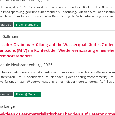
rfehlung des 1,5°C-Ziels wird wahrscheinlicher und die Risiken des Klimaw
Klimaanpassung gewinnt zunehmend an Bedeutung. Mit der Simulationssoftw
al blau-grüner Infrastruktur auf eine Reduzierung der Wärmebelastung untersu
orarbeit
Freier
Zugang
n Gallmann
uss der Grabenverfüllung auf die Wasserqualität des Gode
enbachs (M-V) im Kontext der Wiedervernässung eines ehe
ermoorstandorts
chule Neubrandenburg, 2026
chelorarbeit untersucht die zeitliche Entwicklung von Nährstoffkonzentrat
tdifferenzen im Godendorfer Mühlenbach (Mecklenburg-Vorpommern) 
verfüllungen zur Wiedervernässung eines Niedermoorstandorts. Auf Basis
n…
orarbeit
Freier
Zugang
a Lange
ektiven queer-materialistischer Theorien auf Heteronormat