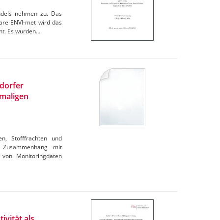
andels nehmen zu. Das
are ENVI-met wird das
cht. Es wurden…
ndorfer
maligen
en, Stofffrachten und
im Zusammenhang mit
 von Monitoringdaten
ivität als