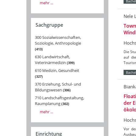
Bachel
mehr ...
Nele 
Sachgruppe
Towns
Wind
300 Sozialwissenschaften,
Hochs
Soziologie, Anthropologie
413
Die St
630 Landwirtschaft,
auf di
Veterinärmedizin
Tourism
399
610 Medizin, Gesundheit
Bachel
327
370 Erziehung, Schul- und
Biank
Bildungswesen
306
Float
710 Landschaftsgestaltung,
der 
Raumplanung
302
ökolo
mehr ...
Hochs
Vor de
Einrichtung
Ausbau