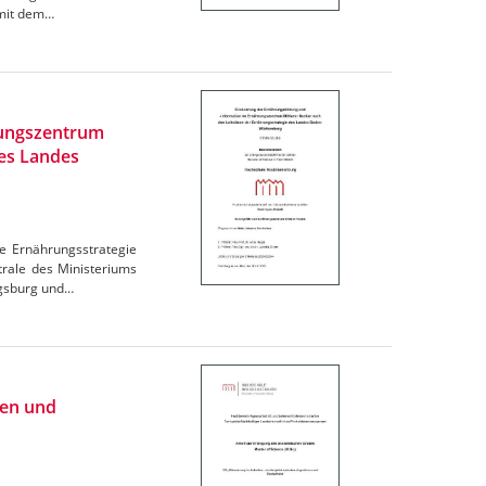
omit dem…
rungszentrum
des Landes
e Ernährungsstrategie
trale des Ministeriums
igsburg und…
ien und