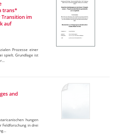
e
n trans*
 Transition im
k auf
zialen Prozesse einer
 spielt. Grundlage ist
er…
nges and
ostaricanischen hungen
r Feldforschung in drei
ung…