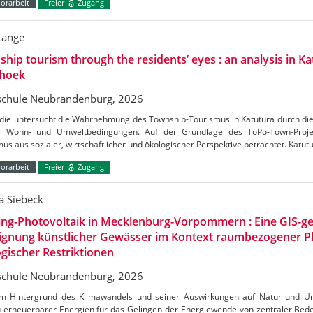
orarbeit
Freier
Zugang
Lange
hip tourism through the residents’ eyes : an analysis in Ka
hoek
chule Neubrandenburg, 2026
udie untersucht die Wahrnehmung des Township-Tourismus in Katutura durch di
e Wohn- und Umweltbedingungen. Auf der Grundlage des ToPo-Town-Projek
us aus sozialer, wirtschaftlicher und ökologischer Perspektive betrachtet. Katutu
orarbeit
Freier
Zugang
a Siebeck
ing-Photovoltaik in Mecklenburg-Vorpommern : Eine GIS-ge
Eignung künstlicher Gewässer im Kontext raumbezogener 
gischer Restriktionen
chule Neubrandenburg, 2026
m Hintergrund des Klimawandels und seiner Auswirkungen auf Natur und Umw
 erneuerbarer Energien für das Gelingen der Energiewende von zentraler Bedeu