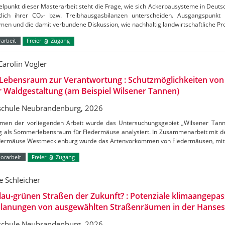
elpunkt dieser Masterarbeit steht die Frage, wie sich Ackerbausysteme in Deuts
htlich ihrer CO₂- bzw. Treibhausgasbilanzen unterscheiden. Ausgangspunkt
en und die damit verbundene Diskussion, wie nachhaltig landwirtschaftliche Pr
arbeit
Freier
Zugang
Carolin Vogler
Lebensraum zur Verantwortung : Schutzmöglichkeiten vo
r Waldgestaltung (am Beispiel Wilsener Tannen)
chule Neubrandenburg, 2026
men der vorliegenden Arbeit wurde das Untersuchungsgebiet „Wilsener Tannen
g als Sommerlebensraum für Fledermäuse analysiert. In Zusammenarbeit mit de
edermäuse Westmecklenburg wurde das Artenvorkommen von Fledermäusen, mitt
orarbeit
Freier
Zugang
 Schleicher
lau-grünen Straßen der Zukunft? : Potenziale klimaangepas
lanungen von ausgewählten Straßenräumen in der Hanses
chule Neubrandenburg, 2026