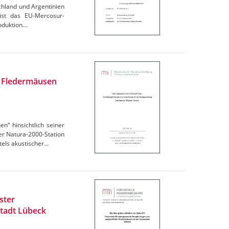
chland und Argentinien
 ist das EU-Mercosur-
oduktion…
n Fledermäusen
“ hinsichtlich seiner
r Natura-2000-Station
els akustischer…
ster
tadt Lübeck