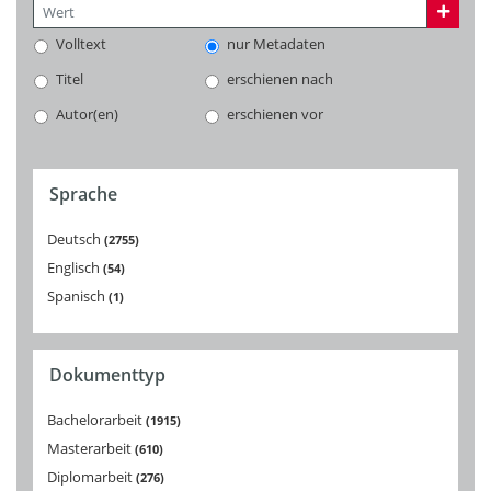
Volltext
nur Metadaten
Titel
erschienen nach
Autor(en)
erschienen vor
Sprache
Deutsch
2755
Englisch
54
Spanisch
1
Dokumenttyp
Bachelorarbeit
1915
Masterarbeit
610
Diplomarbeit
276