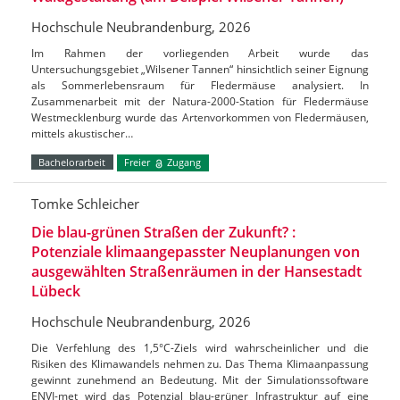
Hochschule Neubrandenburg, 2026
Im Rahmen der vorliegenden Arbeit wurde das
Untersuchungsgebiet „Wilsener Tannen“ hinsichtlich seiner Eignung
als Sommerlebensraum für Fledermäuse analysiert. In
Zusammenarbeit mit der Natura-2000-Station für Fledermäuse
Westmecklenburg wurde das Artenvorkommen von Fledermäusen,
mittels akustischer…
Bachelorarbeit
Freier
Zugang
Tomke Schleicher
Die blau-grünen Straßen der Zukunft? :
Potenziale klimaangepasster Neuplanungen von
ausgewählten Straßenräumen in der Hansestadt
Lübeck
Hochschule Neubrandenburg, 2026
Die Verfehlung des 1,5°C-Ziels wird wahrscheinlicher und die
Risiken des Klimawandels nehmen zu. Das Thema Klimaanpassung
gewinnt zunehmend an Bedeutung. Mit der Simulationssoftware
ENVI-met wird das Potenzial blau-grüner Infrastruktur auf eine