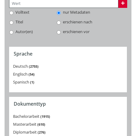
Volltext
nur Metadaten
Titel
erschienen nach
Autor(en)
erschienen vor
Sprache
Deutsch
2755
Englisch
54
Spanisch
1
Dokumenttyp
Bachelorarbeit
1915
Masterarbeit
610
Diplomarbeit
276