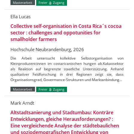
Masterarbeit
Freier
Zugang
Ella Lucas
Collective self-organisation in Costa Rica´s cocoa
sector : challenges and oppotunities for
smallholder farmers
Hochschule Neubrandenburg, 2026
Die Arbeit untersucht kollektive Selbstorganisation von
Kleinproduzent:innen im costaricanischen hungen ab.Kakaosektor
als Reaktion auf begrenzte staatliche Unterstützung. Anhand
qualitativer Feldforschung in drei Regionen zeigt sie, dass
Organisationsgrad, Govermance-Strukturen und Marktanbindung…
Masterarbeit
Freier
Zugang
Mark Arndt
Altstadtsanierung und Stadtumbau: Konträre
Entwicklungen, gleiche Herausforderungen? :
Eine vergleichende Analyse der städtebaulichen
und soziodemografischen Entwicklung von