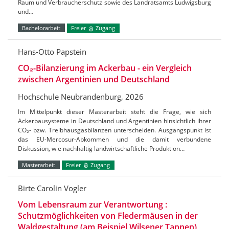
Raum und Verbraucherschutz sowie des Landratsamts Ludwigsburg
und…
Bachelorarbeit
Freier
Zugang
Hans-Otto Papstein
CO₂-Bilanzierung im Ackerbau - ein Vergleich
zwischen Argentinien und Deutschland
Hochschule Neubrandenburg, 2026
Im Mittelpunkt dieser Masterarbeit steht die Frage, wie sich
Ackerbausysteme in Deutschland und Argentinien hinsichtlich ihrer
CO₂- bzw. Treibhausgasbilanzen unterscheiden. Ausgangspunkt ist
das EU-Mercosur-Abkommen und die damit verbundene
Diskussion, wie nachhaltig landwirtschaftliche Produktion…
Masterarbeit
Freier
Zugang
Birte Carolin Vogler
Vom Lebensraum zur Verantwortung :
Schutzmöglichkeiten von Fledermäusen in der
Waldgestaltung (am Beispiel Wilsener Tannen)