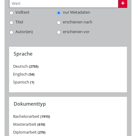
Volltext
nur Metadaten
Titel
erschienen nach
Autor(en)
erschienen vor
Sprache
Deutsch
2755
Englisch
54
Spanisch
1
Dokumenttyp
Bachelorarbeit
1915
Masterarbeit
610
Diplomarbeit
276