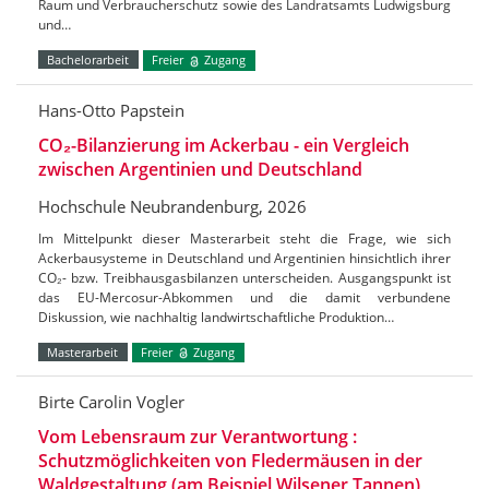
Raum und Verbraucherschutz sowie des Landratsamts Ludwigsburg
und…
Bachelorarbeit
Freier
Zugang
Hans-Otto Papstein
CO₂-Bilanzierung im Ackerbau - ein Vergleich
zwischen Argentinien und Deutschland
Hochschule Neubrandenburg, 2026
Im Mittelpunkt dieser Masterarbeit steht die Frage, wie sich
Ackerbausysteme in Deutschland und Argentinien hinsichtlich ihrer
CO₂- bzw. Treibhausgasbilanzen unterscheiden. Ausgangspunkt ist
das EU-Mercosur-Abkommen und die damit verbundene
Diskussion, wie nachhaltig landwirtschaftliche Produktion…
Masterarbeit
Freier
Zugang
Birte Carolin Vogler
Vom Lebensraum zur Verantwortung :
Schutzmöglichkeiten von Fledermäusen in der
Waldgestaltung (am Beispiel Wilsener Tannen)