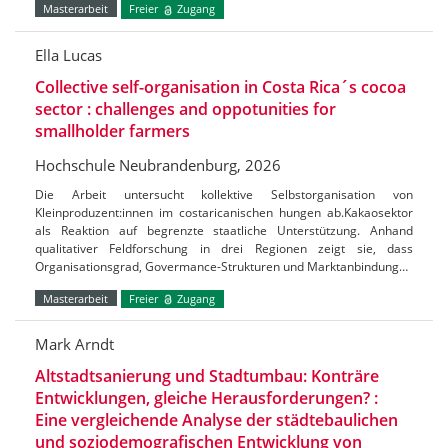
Masterarbeit
Freier
Zugang
Ella Lucas
Collective self-organisation in Costa Rica´s cocoa
sector : challenges and oppotunities for
smallholder farmers
Hochschule Neubrandenburg, 2026
Die Arbeit untersucht kollektive Selbstorganisation von
Kleinproduzent:innen im costaricanischen hungen ab.Kakaosektor
als Reaktion auf begrenzte staatliche Unterstützung. Anhand
qualitativer Feldforschung in drei Regionen zeigt sie, dass
Organisationsgrad, Govermance-Strukturen und Marktanbindung…
Masterarbeit
Freier
Zugang
Mark Arndt
Altstadtsanierung und Stadtumbau: Konträre
Entwicklungen, gleiche Herausforderungen? :
Eine vergleichende Analyse der städtebaulichen
und soziodemografischen Entwicklung von