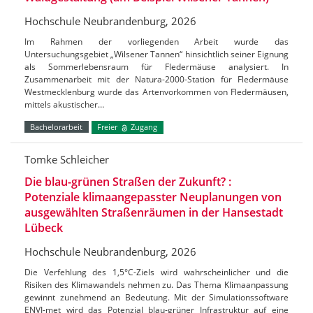
Hochschule Neubrandenburg, 2026
Im Rahmen der vorliegenden Arbeit wurde das
Untersuchungsgebiet „Wilsener Tannen“ hinsichtlich seiner Eignung
als Sommerlebensraum für Fledermäuse analysiert. In
Zusammenarbeit mit der Natura-2000-Station für Fledermäuse
Westmecklenburg wurde das Artenvorkommen von Fledermäusen,
mittels akustischer…
Bachelorarbeit
Freier
Zugang
Tomke Schleicher
Die blau-grünen Straßen der Zukunft? :
Potenziale klimaangepasster Neuplanungen von
ausgewählten Straßenräumen in der Hansestadt
Lübeck
Hochschule Neubrandenburg, 2026
Die Verfehlung des 1,5°C-Ziels wird wahrscheinlicher und die
Risiken des Klimawandels nehmen zu. Das Thema Klimaanpassung
gewinnt zunehmend an Bedeutung. Mit der Simulationssoftware
ENVI-met wird das Potenzial blau-grüner Infrastruktur auf eine