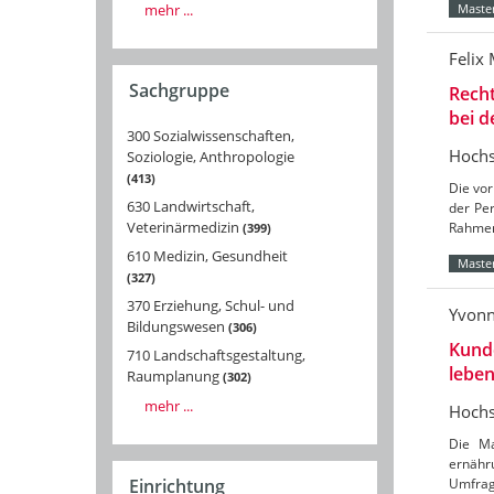
mehr ...
Master
Felix 
Sachgruppe
Rech
bei 
300 Sozialwissenschaften,
Hochs
Soziologie, Anthropologie
413
Die vor
630 Landwirtschaft,
der Pe
Veterinärmedizin
Rahmen
399
610 Medizin, Gesundheit
Master
327
370 Erziehung, Schul- und
Yvon
Bildungswesen
306
Kunde
710 Landschaftsgestaltung,
leben
Raumplanung
302
mehr ...
Hochs
Die Ma
ernähr
Einrichtung
Umfrag