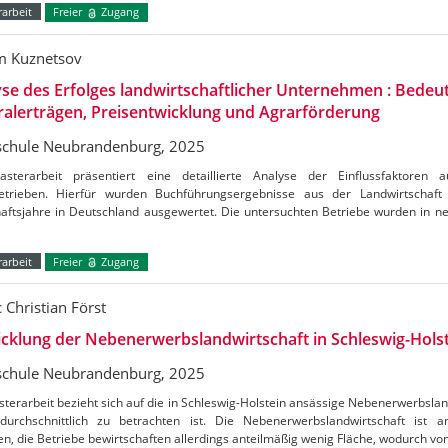
arbeit
Freier
Zugang
 Kuznetsov
se des Erfolges landwirtschaftlicher Unternehmen : Bedeu
alerträgen, Preisentwicklung und Agrarförderung
chule Neubrandenburg, 2025
sterarbeit präsentiert eine detaillierte Analyse der Einflussfaktore
etrieben. Hierfür wurden Buchführungsergebnisse aus der Landwirtschaf
aftsjahre in Deutschland ausgewertet. Die untersuchten Betriebe wurden in ne
arbeit
Freier
Zugang
 Christian Först
cklung der Nebenerwerbslandwirtschaft in Schleswig-Hols
chule Neubrandenburg, 2025
terarbeit bezieht sich auf die in Schleswig-Holstein ansässige Nebenerwerbslan
durchschnittlich zu betrachten ist. Die Nebenerwerbslandwirtschaft ist a
en, die Betriebe bewirtschaften allerdings anteilmäßig wenig Fläche, wodurch vo