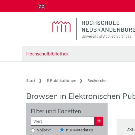
zum Inhalt springen
Hochschulbibliothek
Start
E-Publikationen
Recherche
Browsen in Elektronischen Pub
Filter und Facetten
280
Volltext
nur Metadaten