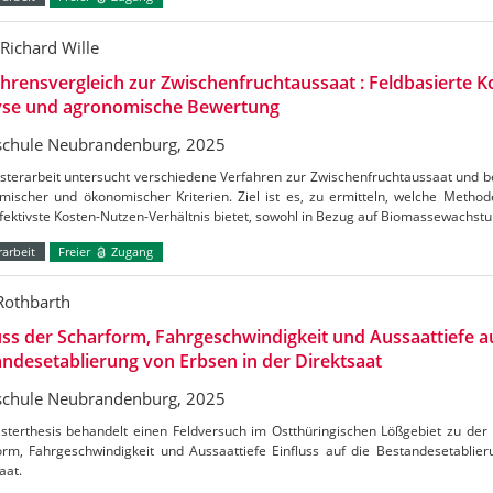
 Richard Wille
hrensvergleich zur Zwischenfruchtaussaat : Feldbasierte 
yse und agronomische Bewertung
chule Neubrandenburg, 2025
terarbeit untersucht verschiedene Verfahren zur Zwischenfruchtaussaat und bew
ischer und ökonomischer Kriterien. Ziel ist es, zu ermitteln, welche Methode
fektivste Kosten-Nutzen-Verhältnis bietet, sowohl in Bezug auf Biomassewachs
arbeit
Freier
Zugang
 Rothbarth
uss der Scharform, Fahrgeschwindigkeit und Aussaattiefe a
ndesetablierung von Erbsen in der Direktsaat
chule Neubrandenburg, 2025
sterthesis behandelt einen Feldversuch im Ostthüringischen Lößgebiet zu der
orm, Fahrgeschwindigkeit und Aussaattiefe Einfluss auf die Bestandesetablie
aat.