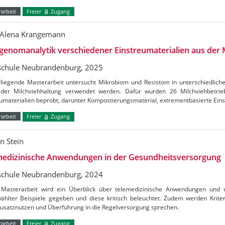
arbeit
Freier
Zugang
 Alena Krangemann
enomanalytik verschiedener Einstreumaterialien aus der 
chule Neubrandenburg, 2025
rliegende Masterarbeit untersucht Mikrobiom und Resistom in unterschiedliche
 der Milchviehhaltung verwendet werden. Dafür wurden 26 Milchviehbetrie
umaterialien beprobt, darunter Kompostierungsmaterial, extrementbasierte Eins
arbeit
Freier
Zugang
n Stein
medizinische Anwendungen in der Gesundheitsversorgung
chule Neubrandenburg, 2024
 Masterarbeit wird ein Überblick über telemedizinische Anwendungen und
ählter Beispiele gegeben und diese kritisch beleuchtet. Zudem werden Kriteri
Zusatznutzen und Überführung in die Regelversorgung sprechen.
arbeit
Freier
Zugang