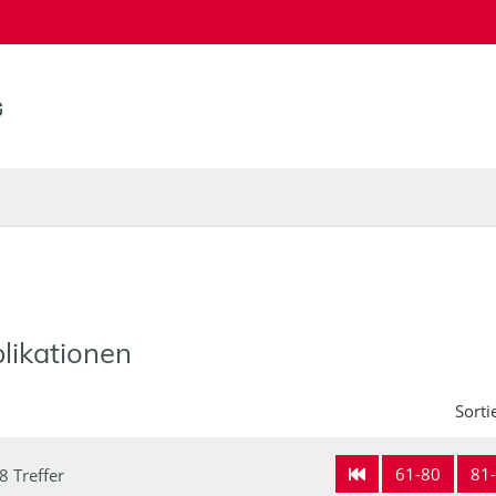
likationen
Sorti
61-80
81
8 Treffer