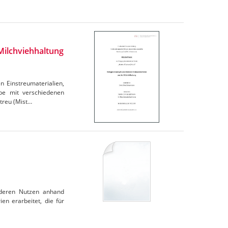
Milchviehhaltung
n Einstreumaterialien,
be mit verschiedenen
treu (Mist…
 deren Nutzen anhand
en erarbeitet, die für