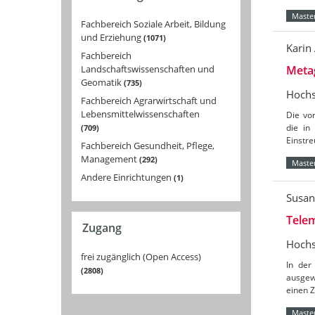
Master
Fachbereich Soziale Arbeit, Bildung
und Erziehung
1071
Karin
Fachbereich
Landschaftswissenschaften und
Metag
Geomatik
735
Hochs
Fachbereich Agrarwirtschaft und
Lebensmittelwissenschaften
Die vo
die in
709
Einstre
Fachbereich Gesundheit, Pflege,
Management
292
Master
Andere Einrichtungen
1
Susan
Tele
Zugang
Hochs
frei zugänglich (Open Access)
In der
2808
ausgew
einen 
Master