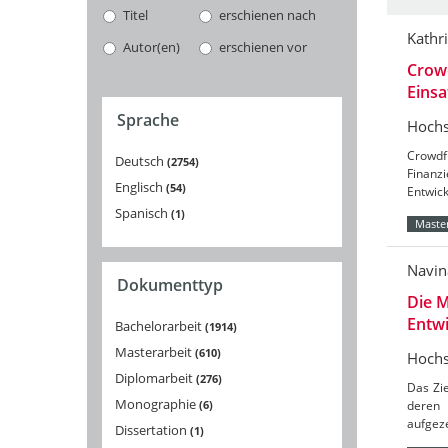
Titel
erschienen nach
Kathr
Autor(en)
erschienen vor
Crowd
Einsa
Sprache
Hochs
Crowdf
Deutsch
2754
Finanz
Englisch
54
Entwick
Spanisch
1
Master
Navin
Dokumenttyp
Die M
Entwi
Bachelorarbeit
1914
Masterarbeit
610
Hochs
Diplomarbeit
276
Das Zie
Monographie
6
deren 
aufgez
Dissertation
1