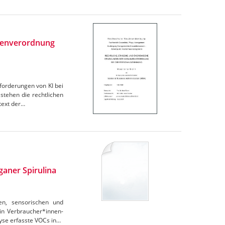
menverordnung
sforderungen von KI bei
tehen die rechtlichen
text der…
aner Spirulina
en, sensorischen und
ein Verbraucher*innen-
yse erfasste VOCs in…