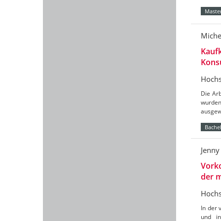
Master
Miche
Kaufk
Kons
Hochs
Die Arb
wurden
ausgewe
Bachel
Jenny
Vorko
der m
Hochs
In der 
und in