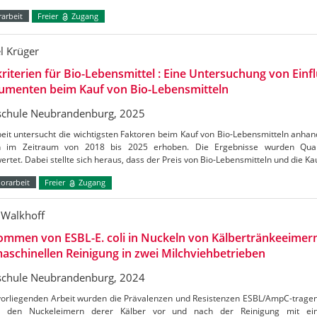
arbeit
Freier
Zugang
l Krüger
riterien für Bio-Lebensmittel : Eine Untersuchung von Einf
umenten beim Kauf von Bio-Lebensmitteln
chule Neubrandenburg, 2025
eit untersucht die wichtigsten Faktoren beim Kauf von Bio-Lebensmitteln anhand
 im Zeitraum von 2018 bis 2025 erhoben. Die Ergebnisse wurden Quanti
rtet. Dabei stellte sich heraus, dass der Preis von Bio-Lebensmitteln und die K
orarbeit
Freier
Zugang
 Walkhoff
mmen von ESBL-E. coli in Nuckeln von Kälbertränkeeimer
aschinellen Reinigung in zwei Milchviehbetrieben
chule Neubrandenburg, 2024
vorliegenden Arbeit wurden die Prävalenzen und Resistenzen ESBL/AmpC-tragend
 den Nuckeleimern derer Kälber vor und nach der Reinigung mit eine