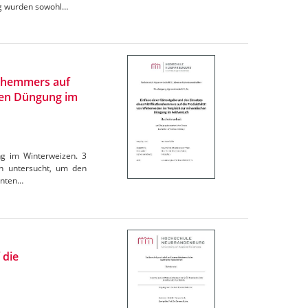
ng wurden sowohl…
onshemmers auf
chen Düngung im
ng im Winterweizen. 3
en untersucht, um den
kanten…
 die