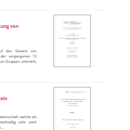
tung von
n auf den Gewinn von
t der vergangenen 13
un Gruppen unterteilt,
tein
dwirtschaft, welche als
nteilmäßig sehr stark
n…