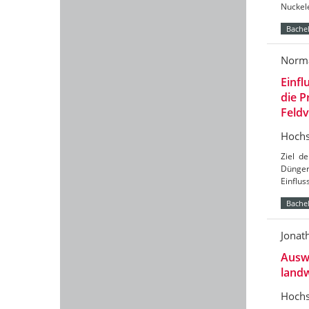
Nuckel
Bachel
Norma
Einfl
die P
Feld
Hochs
Ziel d
Dünger
Einflus
Bachel
Jonat
Ausw
landw
Hochs