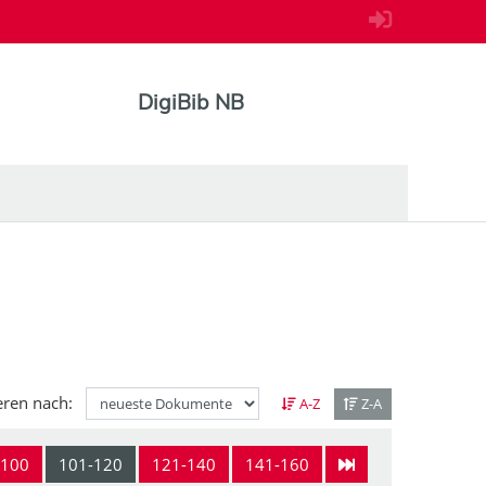
DigiBib NB
eren nach:
A-Z
Z-A
-100
101-120
121-140
141-160