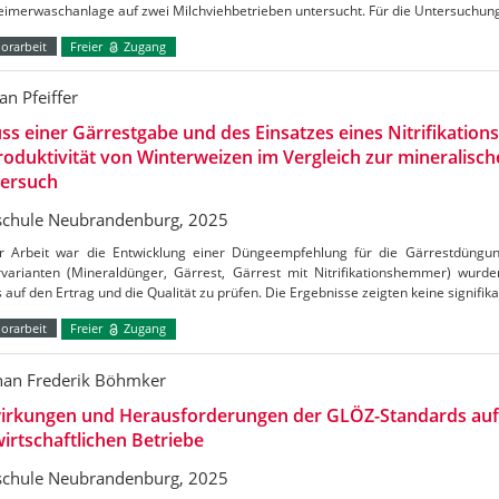
eimerwaschanlage auf zwei Milchviehbetrieben untersucht. Für die Untersuchu
orarbeit
Freier
Zugang
n Pfeiffer
uss einer Gärrestgabe und des Einsatzes eines Nitrifikati
roduktivität von Winterweizen im Vergleich zur mineralis
versuch
chule Neubrandenburg, 2025
er Arbeit war die Entwicklung einer Düngeempfehlung für die Gärrestdüngu
varianten (Mineraldünger, Gärrest, Gärrest mit Nitrifikationshemmer) wurd
s auf den Ertrag und die Qualität zu prüfen. Die Ergebnisse zeigten keine signifi
orarbeit
Freier
Zugang
han Frederik Böhmker
irkungen und Herausforderungen der GLÖZ-Standards auf
irtschaftlichen Betriebe
chule Neubrandenburg, 2025