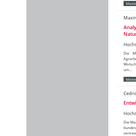
Master
Maxim
Analy
Natur
Hochs
Die Ma
Agrarb
Wirtsch
um…
Master
Cedric
Entwi
Hochs
Die Mas
bundes
vertret