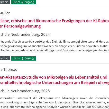
arbeit
Freier
Zugang
Müller
tliche, ethische und ökonomische Erwägungen der KI-Rah
der Personalgewinnung
chule Neubrandenburg, 2024
liegende Abschlussarbeit verfolgt das Ziel, die Einsatzmöglichkeiten und Herau
rsonalgewinnung im Gesundheitswesen zu analysieren und zu bewerten. Dabei s
bedingungen, ethischen Fragestellungen und ökonomische Erwägungen im Kon
arbeit
Freier
Zugang
ne Thomas
n-Akzeptanz-Studie von Mikroalgen als Lebensmittel und
smitteltechnologische Untersuchungen am Beispiel roh-veg
chule Neubrandenburg, 2025
sterarbeit untersucht die Akzeptanz von Mikroalgen sowie die chemisch
ungsphysiologischen Eigenschaften von Limnospira. Eine Literaturrecherche, 
e und lebensmitteltechnologische Analysen wurden kombiniert. Die GC-MS Anal