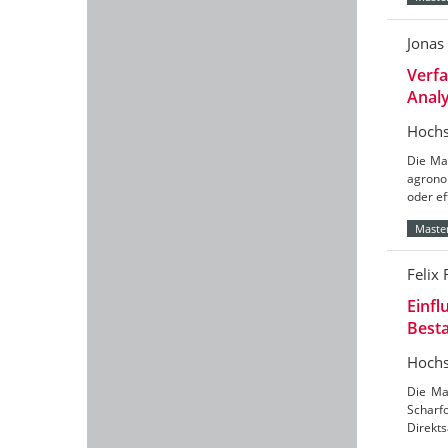
Jonas
Verfa
Anal
Hochs
Die Mas
agronom
oder ef
Master
Felix
Einfl
Besta
Hochs
Die Ma
Scharf
Direkts