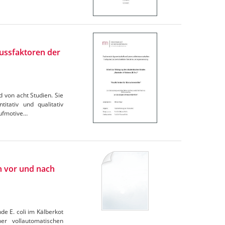
lussfaktoren der
 von acht Studien. Sie
tativ und qualitativ
aufmotive…
n vor und nach
e E. coli im Kälberkot
r vollautomatischen