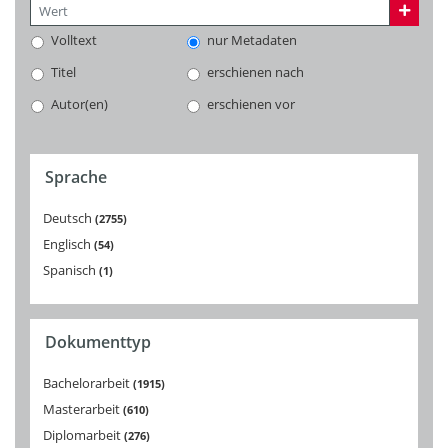
Volltext
nur Metadaten
Titel
erschienen nach
Autor(en)
erschienen vor
Sprache
Deutsch
2755
Englisch
54
Spanisch
1
Dokumenttyp
Bachelorarbeit
1915
Masterarbeit
610
Diplomarbeit
276