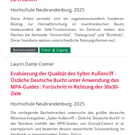
Hochschule Neubrandenburg, 2025
Diese Arbeit versteht sich als vegetationskundlich fundierter
Beitrag zur Heimatforschung im mainfränkischen Raum,
insbesondere der Kalk-Trockenrasen. Im Zentrum stehen drei
Flächen bei Karlstadt: "Ammerfeld", "Diebsgrund" und "Breitholz".
Diese Standorte weisen unterschiedliche Nutzungsformen auf…
Bachelorarbeit
Freier
Zugang
Laurin Dante Cremer
Evaluierung der Qualität des Sylter Außenriff -
Östliche Deutsche Bucht unter Anwendung des
MPA-Guides : Fortschritt in Richtung der 30x30-
Ziele
Hochschule Neubrandenburg, 2025
Die vorliegende Bachelorarbeit untersucht das größte deutsche
Meeresschutzgebiet „Sylter Außenriff – Östliche Deutsche Bucht“ in
der Nordsee mithilfe des MPA-Guides von Grorud-Colvert et al.
exemplarisch und bewertet dessen tatsächliche Schutzwirkung im
Vergleich zu internationalen Zielen. Ziel ist…