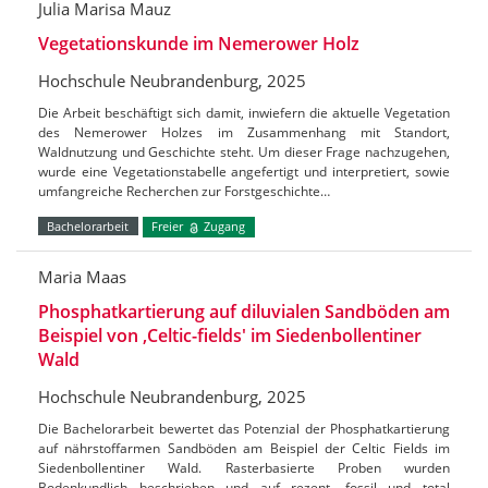
Julia Marisa Mauz
Vegetationskunde im Nemerower Holz
Hochschule Neubrandenburg, 2025
Die Arbeit beschäftigt sich damit, inwiefern die aktuelle Vegetation
des Nemerower Holzes im Zusammenhang mit Standort,
Waldnutzung und Geschichte steht. Um dieser Frage nachzugehen,
wurde eine Vegetationstabelle angefertigt und interpretiert, sowie
umfangreiche Recherchen zur Forstgeschichte…
Bachelorarbeit
Freier
Zugang
Maria Maas
Phosphatkartierung auf diluvialen Sandböden am
Beispiel von ‚Celtic-fields' im Siedenbollentiner
Wald
Hochschule Neubrandenburg, 2025
Die Bachelorarbeit bewertet das Potenzial der Phosphatkartierung
auf nährstoffarmen Sandböden am Beispiel der Celtic Fields im
Siedenbollentiner Wald. Rasterbasierte Proben wurden
Bodenkundlich beschrieben und auf rezent, fossil und total