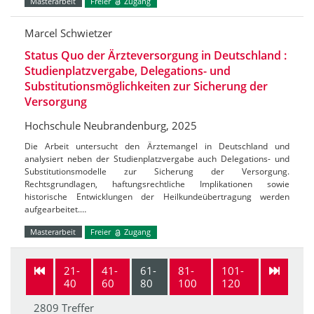
Masterarbeit
Freier
Zugang
Marcel Schwietzer
Status Quo der Ärzteversorgung in Deutschland :
Studienplatzvergabe, Delegations- und
Substitutionsmöglichkeiten zur Sicherung der
Versorgung
Hochschule Neubrandenburg, 2025
Die Arbeit untersucht den Ärztemangel in Deutschland und
analysiert neben der Studienplatzvergabe auch Delegations- und
Substitutionsmodelle zur Sicherung der Versorgung.
Rechtsgrundlagen, haftungsrechtliche Implikationen sowie
historische Entwicklungen der Heilkundeübertragung werden
aufgearbeitet.…
Masterarbeit
Freier
Zugang
21-
41-
61-
81-
101-
40
60
80
100
120
2809 Treffer