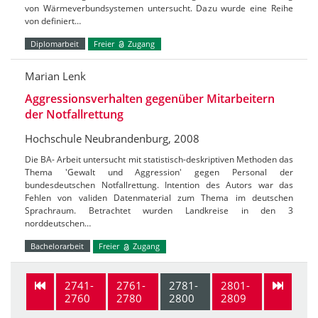
von Wärmeverbundsystemen untersucht. Dazu wurde eine Reihe
von definiert…
Diplomarbeit
Freier
Zugang
Marian Lenk
Aggressionsverhalten gegenüber Mitarbeitern
der Notfallrettung
Hochschule Neubrandenburg, 2008
Die BA- Arbeit untersucht mit statistisch-deskriptiven Methoden das
Thema 'Gewalt und Aggression' gegen Personal der
bundesdeutschen Notfallrettung. Intention des Autors war das
Fehlen von validen Datenmaterial zum Thema im deutschen
Sprachraum. Betrachtet wurden Landkreise in den 3
norddeutschen…
Bachelorarbeit
Freier
Zugang
2741-
2761-
2781-
2801-
2760
2780
2800
2809