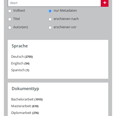
Volltext
nur Metadaten
Titel
erschienen nach
Autor(en)
erschienen vor
Sprache
Deutsch
2755
Englisch
54
Spanisch
1
Dokumenttyp
Bachelorarbeit
1915
Masterarbeit
610
Diplomarbeit
276