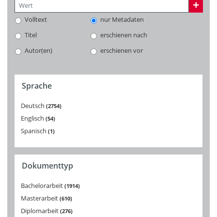
Volltext
nur Metadaten
Titel
erschienen nach
Autor(en)
erschienen vor
Sprache
Deutsch
2754
Englisch
54
Spanisch
1
Dokumenttyp
Bachelorarbeit
1914
Masterarbeit
610
Diplomarbeit
276