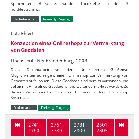
Sprachraum. Betrachtet wurden Landkreise in den 3
norddeutschen…
Bachelorarbeit
Freier
Zugang
Lutz Ehlert
Konzeption eines Onlineshops zur Vermarktung
von Geodaten
Hochschule Neubrandenburg, 2008
Diese Diplomarbeit soll dem Unternehmen GeoSense
Möglichkeiten aufzeigen, einen Onlineshop zur Vermarktung von
Geodaten aufzubauen. Diese Geodaten sind bereits vorhanden und
sollen mit Hilfe eines Geodatenshops weiter vermarktet werden. Zu
diesem Zweck werden im ersten Teil verschiedene Onlineshop
Systeme…
Diplomarbeit
Freier
Zugang
2741-
2761-
2781-
2801-
2760
2780
2800
2808