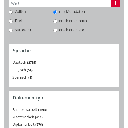
Volltext
nur Metadaten
Titel
erschienen nach
Autor(en)
erschienen vor
Sprache
Deutsch
2755
Englisch
54
Spanisch
1
Dokumenttyp
Bachelorarbeit
1915
Masterarbeit
610
Diplomarbeit
276