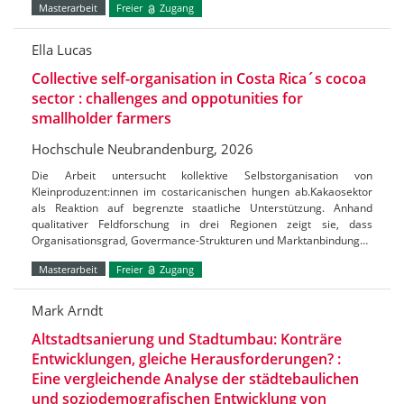
Masterarbeit
Freier
Zugang
Ella Lucas
Collective self-organisation in Costa Rica´s cocoa
sector : challenges and oppotunities for
smallholder farmers
Hochschule Neubrandenburg, 2026
Die Arbeit untersucht kollektive Selbstorganisation von
Kleinproduzent:innen im costaricanischen hungen ab.Kakaosektor
als Reaktion auf begrenzte staatliche Unterstützung. Anhand
qualitativer Feldforschung in drei Regionen zeigt sie, dass
Organisationsgrad, Govermance-Strukturen und Marktanbindung…
Masterarbeit
Freier
Zugang
Mark Arndt
Altstadtsanierung und Stadtumbau: Konträre
Entwicklungen, gleiche Herausforderungen? :
Eine vergleichende Analyse der städtebaulichen
und soziodemografischen Entwicklung von