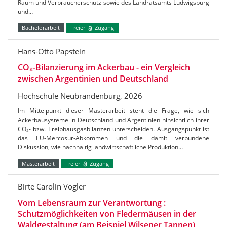
Raum und Verbraucherschutz sowie des Landratsamts Ludwigsburg
und…
Bachelorarbeit
Freier
Zugang
Hans-Otto Papstein
CO₂-Bilanzierung im Ackerbau - ein Vergleich
zwischen Argentinien und Deutschland
Hochschule Neubrandenburg, 2026
Im Mittelpunkt dieser Masterarbeit steht die Frage, wie sich
Ackerbausysteme in Deutschland und Argentinien hinsichtlich ihrer
CO₂- bzw. Treibhausgasbilanzen unterscheiden. Ausgangspunkt ist
das EU-Mercosur-Abkommen und die damit verbundene
Diskussion, wie nachhaltig landwirtschaftliche Produktion…
Masterarbeit
Freier
Zugang
Birte Carolin Vogler
Vom Lebensraum zur Verantwortung :
Schutzmöglichkeiten von Fledermäusen in der
Waldgestaltung (am Beispiel Wilsener Tannen)