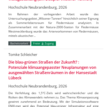
Hochschule Neubrandenburg, 2026
Im Rahmen der vorliegenden Arbeit wurde das
Untersuchungsgebiet „Wilsener Tannen“ hinsichtlich seiner Eignung
als Sommerlebensraum für Fledermäuse analysiert. In
Zusammenarbeit mit der Natura-2000-Station für Fledermäuse
Westmecklenburg wurde das Artenvorkommen von Fledermäusen,
mittels akustischer…
Bachelorarbeit
Freier
Zugang
Tomke Schleicher
Die blau-grünen Straßen der Zukunft? :
Potenziale klimaangepasster Neuplanungen von
ausgewählten Straßenräumen in der Hansestadt
Lübeck
Hochschule Neubrandenburg, 2026
Die Verfehlung des 1,5°C-Ziels wird wahrscheinlicher und die
Risiken des Klimawandels nehmen zu. Das Thema Klimaanpassung
gewinnt zunehmend an Bedeutung. Mit der Simulationssoftware
ENVI-met wird das Potenzial blau-grüner Infrastruktur auf eine