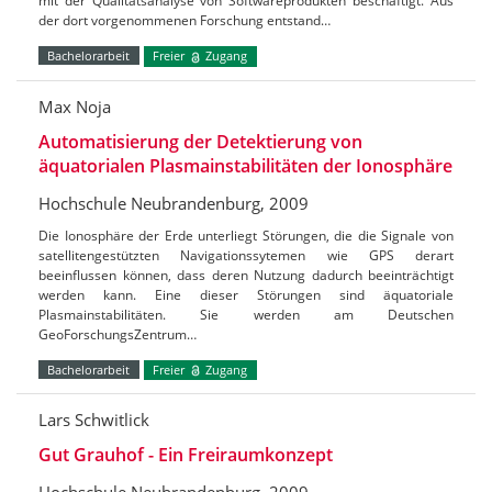
mit der Qualitätsanalyse von Softwareprodukten beschäftigt. Aus
der dort vorgenommenen Forschung entstand…
Bachelorarbeit
Freier
Zugang
Max Noja
Automatisierung der Detektierung von
äquatorialen Plasmainstabilitäten der Ionosphäre
Hochschule Neubrandenburg, 2009
Die Ionosphäre der Erde unterliegt Störungen, die die Signale von
satellitengestützten Navigationssytemen wie GPS derart
beeinflussen können, dass deren Nutzung dadurch beeinträchtigt
werden kann. Eine dieser Störungen sind äquatoriale
Plasmainstabilitäten. Sie werden am Deutschen
GeoForschungsZentrum…
Bachelorarbeit
Freier
Zugang
Lars Schwitlick
Gut Grauhof - Ein Freiraumkonzept