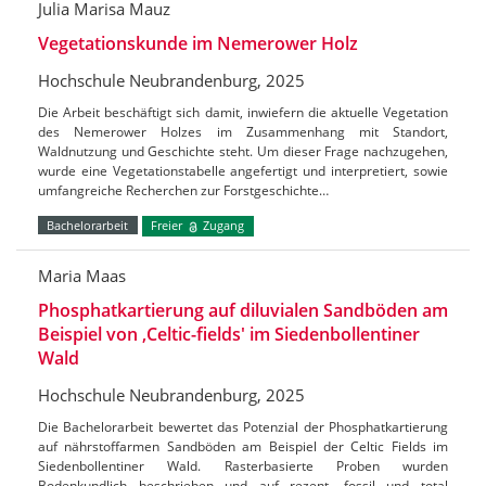
Julia Marisa Mauz
Vegetationskunde im Nemerower Holz
Hochschule Neubrandenburg, 2025
Die Arbeit beschäftigt sich damit, inwiefern die aktuelle Vegetation
des Nemerower Holzes im Zusammenhang mit Standort,
Waldnutzung und Geschichte steht. Um dieser Frage nachzugehen,
wurde eine Vegetationstabelle angefertigt und interpretiert, sowie
umfangreiche Recherchen zur Forstgeschichte…
Bachelorarbeit
Freier
Zugang
Maria Maas
Phosphatkartierung auf diluvialen Sandböden am
Beispiel von ‚Celtic-fields' im Siedenbollentiner
Wald
Hochschule Neubrandenburg, 2025
Die Bachelorarbeit bewertet das Potenzial der Phosphatkartierung
auf nährstoffarmen Sandböden am Beispiel der Celtic Fields im
Siedenbollentiner Wald. Rasterbasierte Proben wurden
Bodenkundlich beschrieben und auf rezent, fossil und total