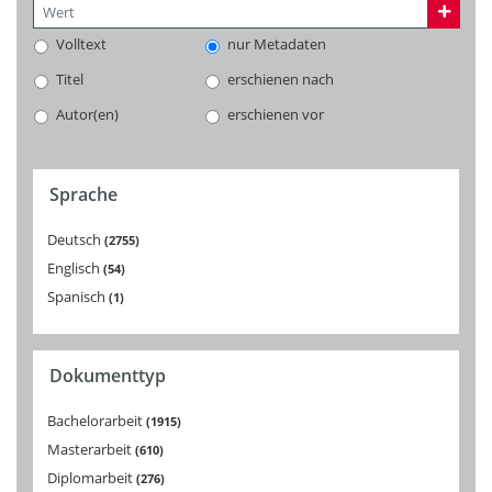
Volltext
nur Metadaten
Titel
erschienen nach
Autor(en)
erschienen vor
Sprache
Deutsch
2755
Englisch
54
Spanisch
1
Dokumenttyp
Bachelorarbeit
1915
Masterarbeit
610
Diplomarbeit
276