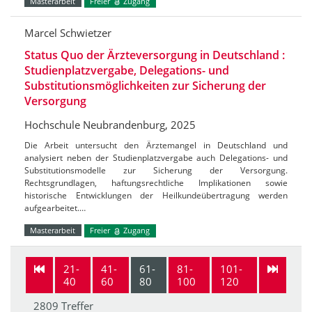
Masterarbeit
Freier
Zugang
Marcel Schwietzer
Status Quo der Ärzteversorgung in Deutschland :
Studienplatzvergabe, Delegations- und
Substitutionsmöglichkeiten zur Sicherung der
Versorgung
Hochschule Neubrandenburg, 2025
Die Arbeit untersucht den Ärztemangel in Deutschland und
analysiert neben der Studienplatzvergabe auch Delegations- und
Substitutionsmodelle zur Sicherung der Versorgung.
Rechtsgrundlagen, haftungsrechtliche Implikationen sowie
historische Entwicklungen der Heilkundeübertragung werden
aufgearbeitet.…
Masterarbeit
Freier
Zugang
21-
41-
61-
81-
101-
40
60
80
100
120
2809 Treffer