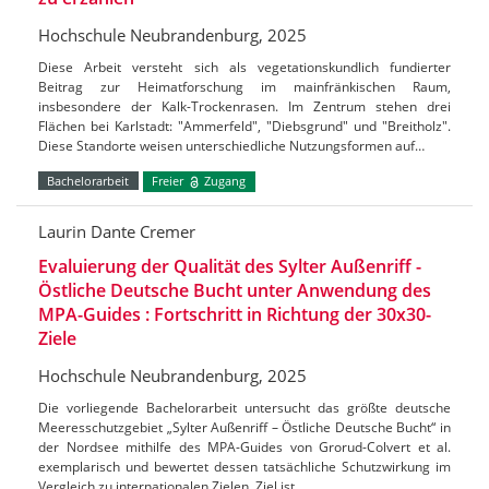
Hochschule Neubrandenburg, 2025
Diese Arbeit versteht sich als vegetationskundlich fundierter
Beitrag zur Heimatforschung im mainfränkischen Raum,
insbesondere der Kalk-Trockenrasen. Im Zentrum stehen drei
Flächen bei Karlstadt: "Ammerfeld", "Diebsgrund" und "Breitholz".
Diese Standorte weisen unterschiedliche Nutzungsformen auf…
Bachelorarbeit
Freier
Zugang
Laurin Dante Cremer
Evaluierung der Qualität des Sylter Außenriff -
Östliche Deutsche Bucht unter Anwendung des
MPA-Guides : Fortschritt in Richtung der 30x30-
Ziele
Hochschule Neubrandenburg, 2025
Die vorliegende Bachelorarbeit untersucht das größte deutsche
Meeresschutzgebiet „Sylter Außenriff – Östliche Deutsche Bucht“ in
der Nordsee mithilfe des MPA-Guides von Grorud-Colvert et al.
exemplarisch und bewertet dessen tatsächliche Schutzwirkung im
Vergleich zu internationalen Zielen. Ziel ist…