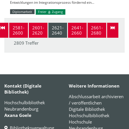
Entwicklungen im Integrationsprozess fördernd ein…
Diplomarbeit
Freier
Zugang
2581-
2601-
2621-
2641-
2661-
2600
2620
2640
2660
2680
2809 Treffer
Kontakt (Digitale
Weitere Informationen
Bibliothek)
Abschlussarbeit archivieren
Hochschulbibliothek
/ veröffentlichen
Neubrandenburg
Digitale Bibliothek
Axana Goele
Hochschulbibliothek
Hochschule
Bibliotheksverwaltung
Neubrandenburg