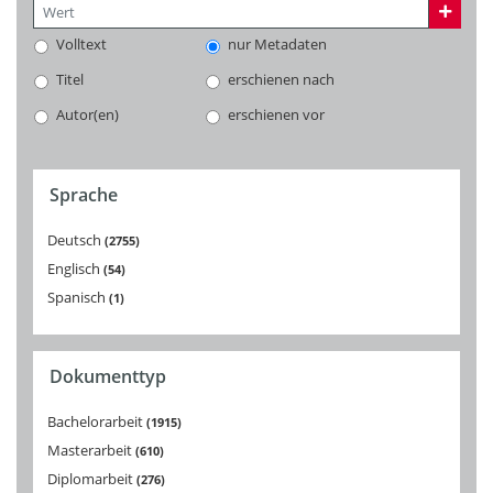
Volltext
nur Metadaten
Titel
erschienen nach
Autor(en)
erschienen vor
Sprache
Deutsch
2755
Englisch
54
Spanisch
1
Dokumenttyp
Bachelorarbeit
1915
Masterarbeit
610
Diplomarbeit
276