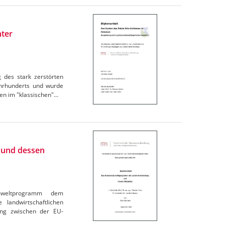
nter
 des stark zerstörten
ahrhunderts und wurde
en im "klassischen"…
 und dessen
mweltprogramm dem
landwirtschaftlichen
ang zwischen der EU-