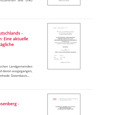
gresszentrum und UNO
tschlands -
: Eine aktuelle
ägliche
utschen Landgemeinden
ird davon ausgegangen,
Methode: Datenbasis…
osenberg -