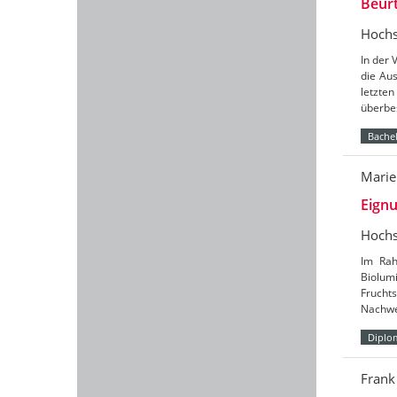
Beur
Hochs
In der
die Au
letzte
überbe
Bachel
Marie
Eignu
Hochs
Im Rah
Biolum
Frucht
Nachw
Diplo
Frank