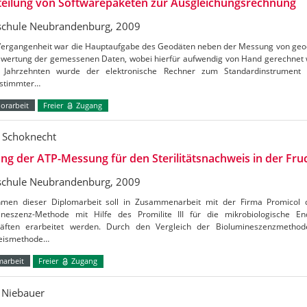
teilung von Softwarepaketen zur Ausgleichungsrechnung
chule Neubrandenburg, 2009
 Vergangenheit war die Hauptaufgabe des Geodäten neben der Messung von geo
swertung der gemessenen Daten, wobei hierfür aufwendig von Hand gerechnet 
n Jahrzehnten wurde der elektronische Rechner zum Standardinstrument 
stimmter…
orarbeit
Freier
Zugang
 Schoknecht
ng der ATP-Messung für den Sterilitätsnachweis in der Fruc
chule Neubrandenburg, 2009
men dieser Diplomarbeit soll in Zusammenarbeit mit der Firma Promicol d
ineszenz-Methode mit Hilfe des Promilite III für die mikrobiologische En
säften erarbeitet werden. Durch den Vergleich der Biolumineszenzmethode
eismethode…
marbeit
Freier
Zugang
 Niebauer