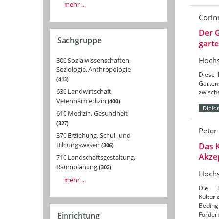
mehr ...
Corin
Der G
Sachgruppe
gart
Hochs
300 Sozialwissenschaften,
Soziologie, Anthropologie
Diese 
413
Garten
630 Landwirtschaft,
zwisch
Veterinärmedizin
400
Diplo
610 Medizin, Gesundheit
327
Peter
370 Erziehung, Schul- und
Bildungswesen
Das 
306
Akze
710 Landschaftsgestaltung,
Raumplanung
302
Hochs
mehr ...
Die B
Kultur
Beding
Förderp
Einrichtung