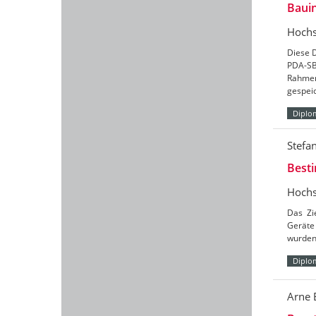
Baui
Hochs
Diese 
PDA-SB
Rahmen
gespei
Diplo
Stefa
Besti
Hochs
Das Zi
Geräte
wurden
Diplo
Arne 