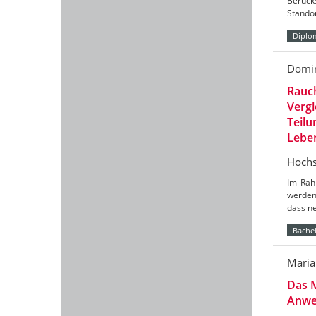
Berück
Stando
Diplo
Domin
Rauc
Vergl
Teilu
Lebe
Hochs
Im Rah
werden
dass n
Bachel
Maria
Das M
Anwen