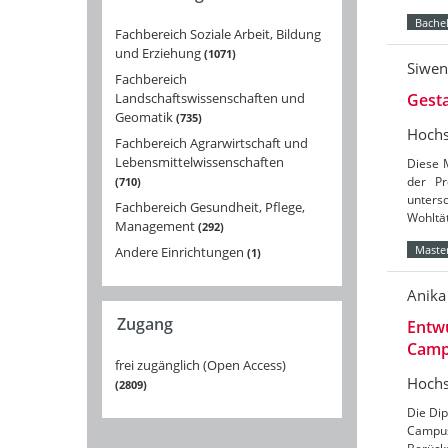
Bachel
Fachbereich Soziale Arbeit, Bildung
und Erziehung
1071
Siwe
Fachbereich
Landschaftswissenschaften und
Gest
Geomatik
735
Hochs
Fachbereich Agrarwirtschaft und
Lebensmittelwissenschaften
Diese 
der Pr
710
unters
Fachbereich Gesundheit, Pflege,
Wohltä
Management
292
Master
Andere Einrichtungen
1
Anika
Zugang
Entwu
Camp
frei zugänglich (Open Access)
Hochs
2809
Die Dip
Campus