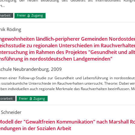
sichtigung der neuen Bedeutung des Gebietes als internationales Kon
rt…
marbeit
Freier
Zugang
ik Röding
hgewohnheiten ländlich-peripherer Gemeinden Nordostdeu
eichsstudie zu regionalen Unterschieden im Rauchverhalten
ntersuchung im Rahmen des Projektes "Gesundheit und allt
nsführung in nordostdeutschen Landgemeinden"
chule Neubrandenburg, 2009
men einer Follow-up-Studie zur Gesundheit und Lebensführung in nordostde
 sozialräumliche Unterschiede im Rauchverhalten untersucht. Theorie: Dabei w
eben individuellen auch regionale Merkmale das Rauchverhalten beeinflussen. 
orarbeit
Freier
Zugang
 Schneider
odell der "Gewaltfreien Kommunikation" nach Marshall R
dungen in der Sozialen Arbeit