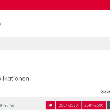
likationen
Sorti
2561-2580
2581-2600
9 Treffer