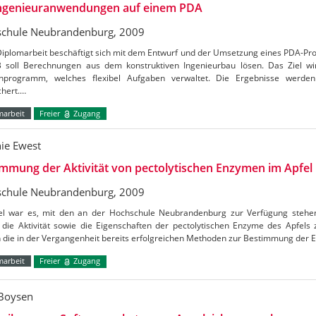
ngenieuranwendungen auf einem PDA
chule Neubrandenburg, 2009
Diplomarbeit beschäftigt sich mit dem Entwurf und der Umsetzung eines PDA-P
 soll Berechnungen aus dem konstruktiven Ingenieurbau lösen. Das Ziel wi
programm, welches flexibel Aufgaben verwaltet. Die Ergebnisse werde
chert.…
marbeit
Freier
Zugang
nie Ewest
mmung der Aktivität von pectolytischen Enzymen im Apfel
chule Neubrandenburg, 2009
el war es, mit den an der Hochschule Neubrandenburg zur Verfügung stehe
 die Aktivität sowie die Eigenschaften der pectolytischen Enzyme des Apfels
 die in der Vergangenheit bereits erfolgreichen Methoden zur Bestimmung der 
marbeit
Freier
Zugang
Boysen