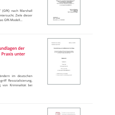
" (GfK) nach Marshall
ntersucht. Ziele dieser
 das GfK-Modell…
rundlagen der
 Praxis unter
ländern im deutschen
iff Resozialisierung,
 von Kriminalität bei