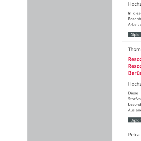
Hochs
In die
Rosenbe
Arbeit 
Diplo
Thoma
Resoz
Resoz
Berü
Hochs
Diese 
Strafv
besond
Auslän
Diplo
Petra 