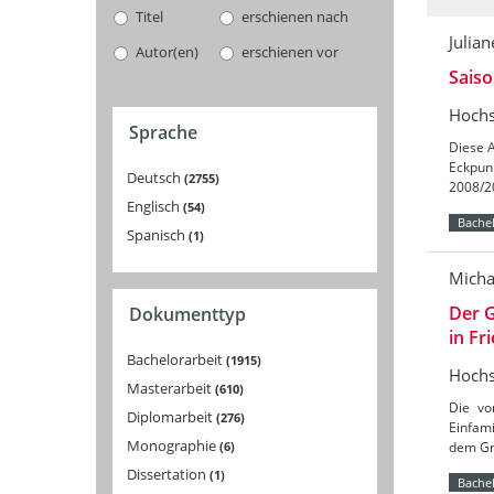
Titel
erschienen nach
Julia
Autor(en)
erschienen vor
Saiso
Hochs
Sprache
Diese A
Eckpunk
Deutsch
2755
2008/20
Englisch
54
Bachel
Spanisch
1
Micha
Der G
Dokumenttyp
in F
Bachelorarbeit
1915
Hochs
Masterarbeit
610
Die vo
Diplomarbeit
276
Einfam
Monographie
6
dem Gr
Dissertation
1
Bachel