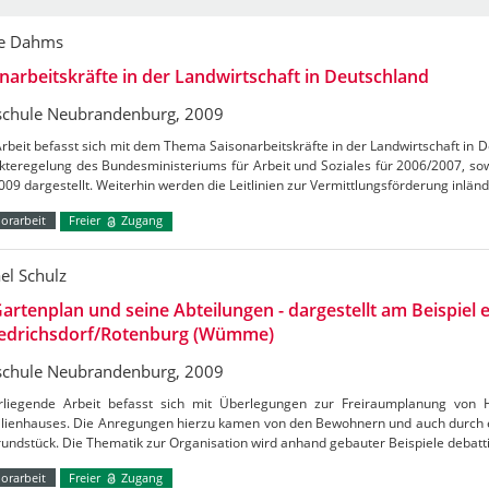
ne Dahms
narbeitskräfte in der Landwirtschaft in Deutschland
chule Neubrandenburg, 2009
rbeit befasst sich mit dem Thema Saisonarbeitskräfte in der Landwirtschaft in D
teregelung des Bundesministeriums für Arbeit und Soziales für 2006/2007, sow
09 dargestellt. Weiterhin werden die Leitlinien zur Vermittlungsförderung inlän
orarbeit
Freier
Zugang
el Schulz
artenplan und seine Abteilungen - dargestellt am Beispiel 
riedrichsdorf/Rotenburg (Wümme)
chule Neubrandenburg, 2009
rliegende Arbeit befasst sich mit Überlegungen zur Freiraumplanung von 
ilienhauses. Die Anregungen hierzu kamen von den Bewohnern und auch durch e
undstück. Die Thematik zur Organisation wird anhand gebauter Beispiele debat
orarbeit
Freier
Zugang