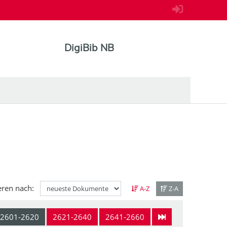
DigiBib NB
eren nach:
A-Z
Z-A
2601-2620
2621-2640
2641-2660