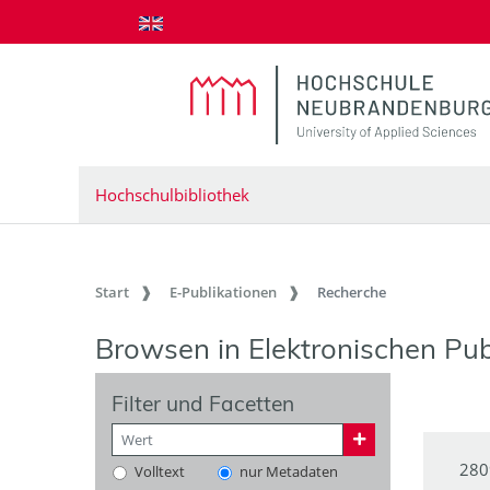
zum Inhalt springen
Hochschulbibliothek
Start
E-Publikationen
Recherche
Browsen in Elektronischen Pub
Filter und Facetten
280
Volltext
nur Metadaten