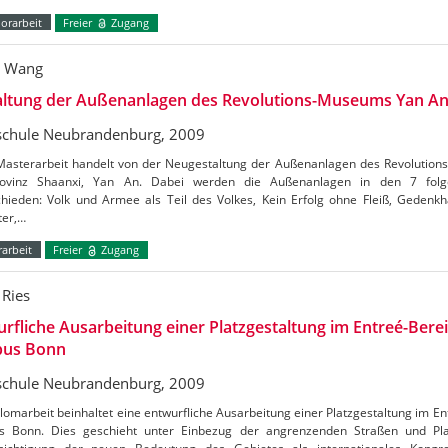
orarbeit
Freier
Zugang
n Wang
altung der Außenanlagen des Revolutions-Museums Yan A
chule Neubrandenburg, 2009
Masterarbeit handelt von der Neugestaltung der Außenanlagen des Revolutions
ovinz Shaanxi, Yan An. Dabei werden die Außenanlagen in den 7 fol
chieden: Volk und Armee als Teil des Volkes, Kein Erfolg ohne Fleiß, Gedenk
ter,…
arbeit
Freier
Zugang
 Ries
rfliche Ausarbeitung einer Platzgestaltung im Entreé-Ber
us Bonn
chule Neubrandenburg, 2009
lomarbeit beinhaltet eine entwurfliche Ausarbeitung einer Platzgestaltung im E
 Bonn. Dies geschieht unter Einbezug der angrenzenden Straßen und Pla