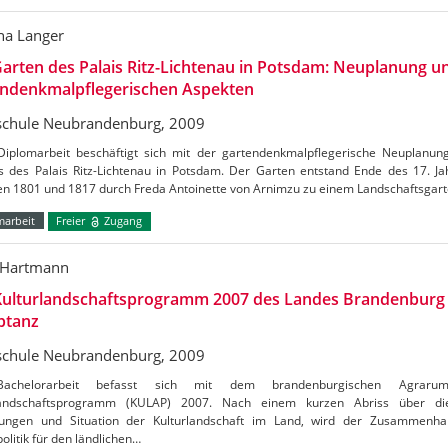
na Langer
arten des Palais Ritz-Lichtenau in Potsdam: Neuplanung u
endenkmalpflegerischen Aspekten
chule Neubrandenburg, 2009
Diplomarbeit beschäftigt sich mit der gartendenkmalpflegerische Neuplanung
s des Palais Ritz-Lichtenau in Potsdam. Der Garten entstand Ende des 17. J
en 1801 und 1817 durch Freda Antoinette von Arnimzu zu einem Landschaftsgart
marbeit
Freier
Zugang
 Hartmann
Kulturlandschaftsprogramm 2007 des Landes Brandenburg
ptanz
chule Neubrandenburg, 2009
achelorarbeit befasst sich mit dem brandenburgischen Agraru
landschaftsprogramm (KULAP) 2007. Nach einem kurzen Abriss über die 
ungen und Situation der Kulturlandschaft im Land, wird der Zusammenh
olitik für den ländlichen…