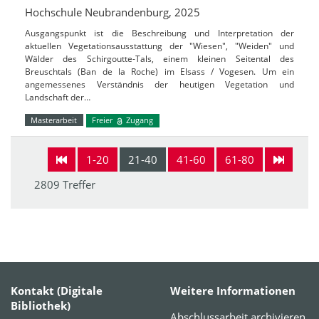
Hochschule Neubrandenburg, 2025
Ausgangspunkt ist die Beschreibung und Interpretation der
aktuellen Vegetationsausstattung der "Wiesen", "Weiden" und
Wälder des Schirgoutte-Tals, einem kleinen Seitental des
Breuschtals (Ban de la Roche) im Elsass / Vogesen. Um ein
angemessenes Verständnis der heutigen Vegetation und
Landschaft der…
Masterarbeit
Freier
Zugang
1-20
21-40
41-60
61-80
2809 Treffer
Kontakt (Digitale
Weitere Informationen
Bibliothek)
Abschlussarbeit archivieren