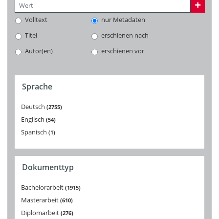
Volltext
nur Metadaten
Titel
erschienen nach
Autor(en)
erschienen vor
Sprache
Deutsch
2755
Englisch
54
Spanisch
1
Dokumenttyp
Bachelorarbeit
1915
Masterarbeit
610
Diplomarbeit
276