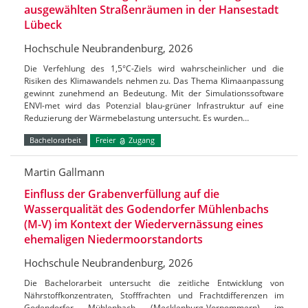
ausgewählten Straßenräumen in der Hansestadt
Lübeck
Hochschule Neubrandenburg, 2026
Die Verfehlung des 1,5°C-Ziels wird wahrscheinlicher und die
Risiken des Klimawandels nehmen zu. Das Thema Klimaanpassung
gewinnt zunehmend an Bedeutung. Mit der Simulationssoftware
ENVI-met wird das Potenzial blau-grüner Infrastruktur auf eine
Reduzierung der Wärmebelastung untersucht. Es wurden…
Bachelorarbeit
Freier
Zugang
Martin Gallmann
Einfluss der Grabenverfüllung auf die
Wasserqualität des Godendorfer Mühlenbachs
(M-V) im Kontext der Wiedervernässung eines
ehemaligen Niedermoorstandorts
Hochschule Neubrandenburg, 2026
Die Bachelorarbeit untersucht die zeitliche Entwicklung von
Nährstoffkonzentraten, Stofffrachten und Frachtdifferenzen im
Godendorfer Mühlenbach (Mecklenburg-Vorpommern) im