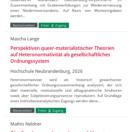
Zusammenhang mit Grabenverfüllungen zur Wiedervernässung
eines Niedermoorstandorts. Auf Basis von Monitoringdaten
werden…
Bachelorarbeit
Freier
Zugang
Mascha Lange
Perspektiven queer-materialistischer Theorien
auf Heteronormativität als gesellschaftliches
Ordnungssystem
Hochschule Neubrandenburg, 2026
Heteronormativität wird als historisch gewachsener
gesellschaftlicher Ordnungszusammenhang analysiert, der sich
über materielle, institutionelle und alltagspraktische Strukturen
sowie über Subjektivierungsprozesse reproduziert. Auf Grundlage
eines mehrebeneanalytischen Zugangs werden diese…
Masterarbeit
Freier
Zugang
Mathis Neldner