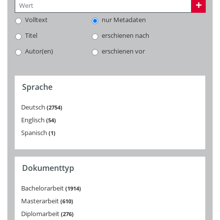
Volltext
nur Metadaten
Titel
erschienen nach
Autor(en)
erschienen vor
Sprache
Deutsch
2754
Englisch
54
Spanisch
1
Dokumenttyp
Bachelorarbeit
1914
Masterarbeit
610
Diplomarbeit
276