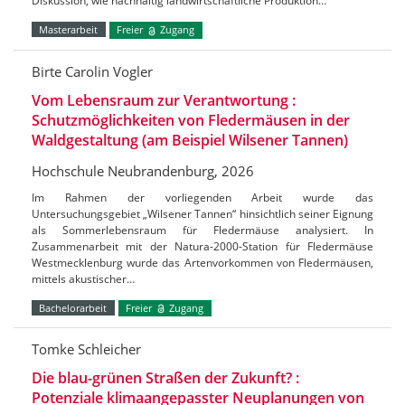
Diskussion, wie nachhaltig landwirtschaftliche Produktion…
Masterarbeit
Freier
Zugang
Birte Carolin Vogler
Vom Lebensraum zur Verantwortung :
Schutzmöglichkeiten von Fledermäusen in der
Waldgestaltung (am Beispiel Wilsener Tannen)
Hochschule Neubrandenburg, 2026
Im Rahmen der vorliegenden Arbeit wurde das
Untersuchungsgebiet „Wilsener Tannen“ hinsichtlich seiner Eignung
als Sommerlebensraum für Fledermäuse analysiert. In
Zusammenarbeit mit der Natura-2000-Station für Fledermäuse
Westmecklenburg wurde das Artenvorkommen von Fledermäusen,
mittels akustischer…
Bachelorarbeit
Freier
Zugang
Tomke Schleicher
Die blau-grünen Straßen der Zukunft? :
Potenziale klimaangepasster Neuplanungen von