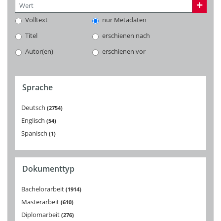
Volltext
nur Metadaten
Titel
erschienen nach
Autor(en)
erschienen vor
Sprache
Deutsch
2754
Englisch
54
Spanisch
1
Dokumenttyp
Bachelorarbeit
1914
Masterarbeit
610
Diplomarbeit
276