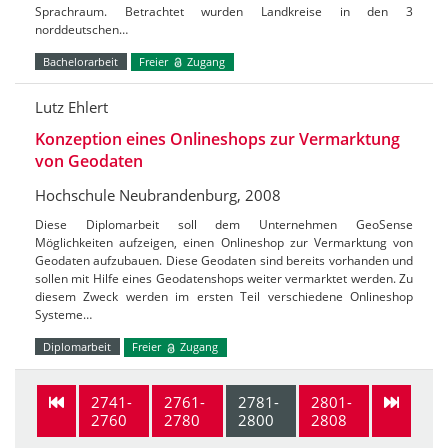
Sprachraum. Betrachtet wurden Landkreise in den 3
norddeutschen…
Bachelorarbeit
Freier
Zugang
Lutz Ehlert
Konzeption eines Onlineshops zur Vermarktung
von Geodaten
Hochschule Neubrandenburg, 2008
Diese Diplomarbeit soll dem Unternehmen GeoSense
Möglichkeiten aufzeigen, einen Onlineshop zur Vermarktung von
Geodaten aufzubauen. Diese Geodaten sind bereits vorhanden und
sollen mit Hilfe eines Geodatenshops weiter vermarktet werden. Zu
diesem Zweck werden im ersten Teil verschiedene Onlineshop
Systeme…
Diplomarbeit
Freier
Zugang
2741-
2761-
2781-
2801-
2760
2780
2800
2808