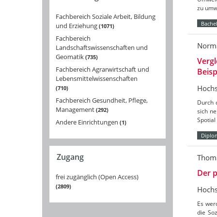
zu umw
Fachbereich Soziale Arbeit, Bildung
Bachel
und Erziehung
1071
Fachbereich
Norma
Landschaftswissenschaften und
Geomatik
735
Vergl
Fachbereich Agrarwirtschaft und
Beis
Lebensmittelwissenschaften
Hochs
710
Fachbereich Gesundheit, Pflege,
Durch 
Management
292
sich ne
Spotial
Andere Einrichtungen
1
Diplo
Zugang
Thoma
Der 
frei zugänglich (Open Access)
2809
Hochs
Es wer
die Soz