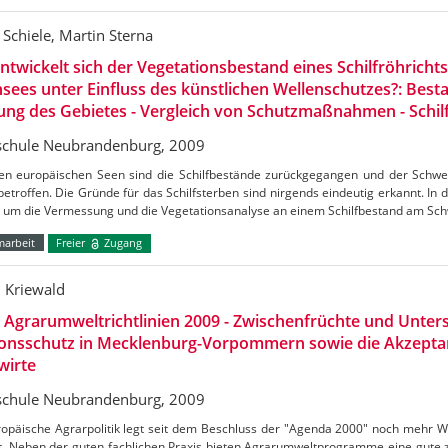
Schiele, Martin Sterna
ntwickelt sich der Vegetationsbestand eines Schilfröhricht
sees unter Einfluss des künstlichen Wellenschutzes?: Best
ung des Gebietes - Vergleich von Schutzmaßnahmen - Schi
chule Neubrandenburg, 2009
len europäischen Seen sind die Schilfbestände zurückgegangen und der Schwer
etroffen. Die Gründe für das Schilfsterben sind nirgends eindeutig erkannt. In 
s um die Vermessung und die Vegetationsanalyse an einem Schilfbestand am Sc
marbeit
Freier
Zugang
n Kriewald
Agrarumweltrichtlinien 2009 - Zwischenfrüchte und Unte
ionsschutz in Mecklenburg-Vorpommern sowie die Akzepta
wirte
chule Neubrandenburg, 2009
ropäische Agrarpolitik legt seit dem Beschluss der "Agenda 2000" noch mehr W
. Neben der guten fachlichen Praxis bieten Agrarumweltprogramme eine gute z