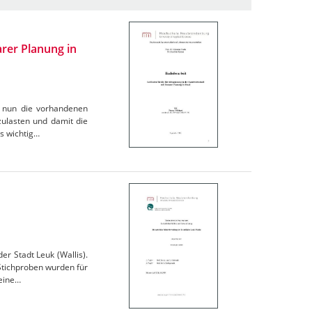
arer Planung in
an nun die vorhandenen
zulasten und damit die
rs wichtig…
r Stadt Leuk (Wallis).
 Stichproben wurden für
 eine…