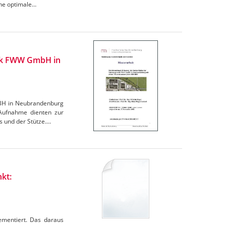
ine optimale…
erk FWW GmbH in
mBH in Neubrandenburg
Aufnahme dienten zur
s und der Stütze.…
kt:
ementiert. Das daraus