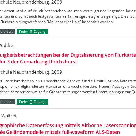
chule Neubrandenburg, 2009
ser Arbeit wird ausführlich beschrieben wie man von zugrunde liegenden Katas
ellten und somit auch festgestellten Verfahrensgebietsgrenze gelangt. Dies ist in
 Flurbereinigungsverfahren "Möllenbecker Holz" behandelt worden.
orarbeit
Freier
Zugang
Wudtke
igkeitsbetrachtungen bei der Digitalisierung von Flurkart
lur 3 der Gemarkung Ulrichshorst
chule Neubrandenburg, 2009
er Bachelorarbeit sollen zu beachtende Aspekte für die Ermittlung von Kataster
spiel einer digitalisierten Flurkarte untersucht werden. Neben Aussagen üb
dener Katasternachweise für Grenzermittlungen werden Untersuchungen zur Qua
orarbeit
Freier
Zugang
 Walicht
raphische Datenerfassung mittels Airborne Laserscanning
ale Geländemodelle mittels full-waveform ALS-Daten