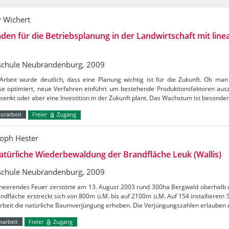
 Wichert
aden für die Betriebsplanung in der Landwirtschaft mit line
chule Neubrandenburg, 2009
 Arbeit wurde deutlich, dass eine Planung wichtig ist für die Zukunft. Ob m
se optimiert, neue Verfahren einführt um bestehende Produktionsfaktoren aus
senkt oder aber eine Investition in der Zukunft plant. Das Wachstum ist besonde
orarbeit
Freier
Zugang
toph Hester
atürliche Wiederbewaldung der Brandfläche Leuk (Wallis)
chule Neubrandenburg, 2009
heerendes Feuer zerstörte am 13. August 2003 rund 300ha Bergwald oberhalb de
ndfläche erstreckt sich von 800m ü.M. bis auf 2100m ü.M. Auf 154 installieretn
Arbeit die natürliche Baumverjüngung erhoben. Die Verjüngungszahlen erlauben
marbeit
Freier
Zugang