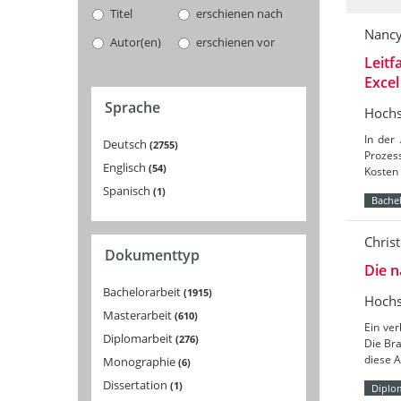
Titel
erschienen nach
Nancy
Autor(en)
erschienen vor
Leitf
Excel
Sprache
Hochs
In der
Deutsch
2755
Prozes
Englisch
54
Kosten 
Spanisch
1
Bachel
Chris
Dokumenttyp
Die n
Bachelorarbeit
1915
Hochs
Masterarbeit
610
Ein ver
Diplomarbeit
276
Die Bra
diese 
Monographie
6
Dissertation
1
Diplo