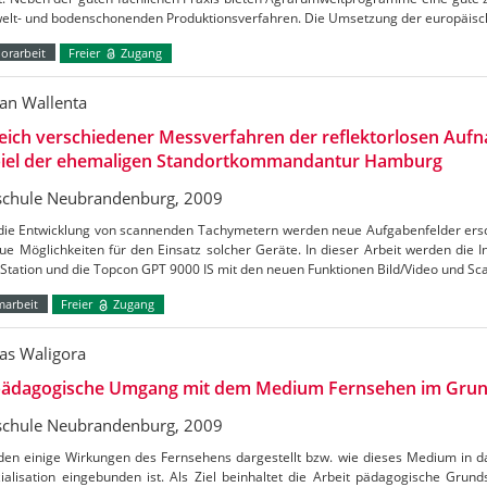
elt- und bodenschonenden Produktionsverfahren. Die Umsetzung der europäis
orarbeit
Freier
Zugang
n Wallenta
eich verschiedener Messverfahren der reflektorlosen Au
piel der ehemaligen Standortkommandantur Hamburg
chule Neubrandenburg, 2009
die Entwicklung von scannenden Tachymetern werden neue Aufgabenfelder ersc
ue Möglichkeiten für den Einsatz solcher Geräte. In dieser Arbeit werden die 
 Station und die Topcon GPT 9000 IS mit den neuen Funktionen Bild/Video und S
marbeit
Freier
Zugang
s Waligora
pädagogische Umgang mit dem Medium Fernsehen im Grun
chule Neubrandenburg, 2009
den einige Wirkungen des Fernsehens dargestellt bzw. wie dieses Medium in d
ialisation eingebunden ist. Als Ziel beinhaltet die Arbeit pädagogische Grunds