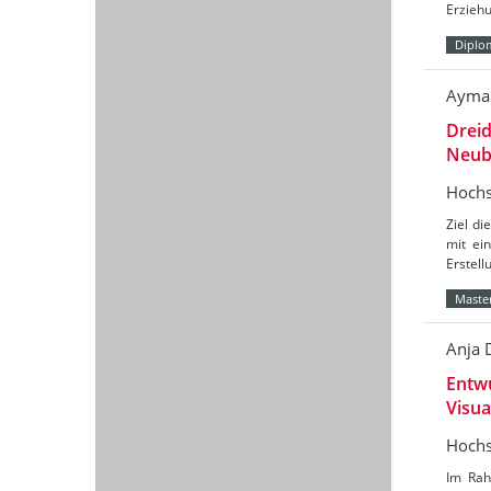
Erzieh
Diplo
Ayman
Drei
Neub
Hochs
Ziel d
mit ei
Erstell
Master
Anja 
Entw
Visua
Hochs
Im Rah