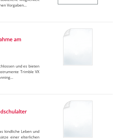
chen Vorgaben…
fnahme am
hlossen und es bieten
Instrumente Trimble VX
canning…
dschulalter
as kindliche Leben und
ätze einer elterlichen