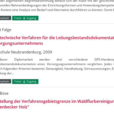
der allgemeinen Begriffsbestimmung befasst sich der Autor mit der geschichtl
utionellen Rahmenbedingungen der Einrichtungsformen und Anwendungsbeispielen
Kontext eine Analyse von Bedarf und Alternative durchführen zu können. Somit
marbeit
Freier
Zugang
t Falge
technische Verfahren für die Leitungsbestandsdokumentat
orgungsunternehmens
chule Neubrandenburg, 2009
ieser Diplomarbeit werden drei verschiedene GPS-Handem
gsbestandsdokumentation eines Versorgungsunternehmens verglichen. Jedes G
h folgenden Kriterien bewertet: Genauigkeit, Handhabung, Vorraussetzungen, Eff
ilung der…
marbeit
Freier
Zugang
 Böse
tellung der Verfahrensgebietsgrenze im Waldflurbereinigu
lenbecker Holz"