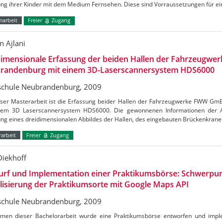
ung ihrer Kinder mit dem Medium Fernsehen. Diese sind Vorraussetzungen für e
marbeit
Freier
Zugang
 Ajlani
dimensionale Erfassung der beiden Hallen der Fahrzeugw
randenburg mit einem 3D-Laserscannersystem HDS6000
chule Neubrandenburg, 2009
ieser Masterarbeit ist die Erfassung beider Hallen der Fahrzeugwerke FWW G
nem 3D Laserscannersystem HDS6000. Die gewonnenen Informationen der 
ung eines dreidimensionalen Abbildes der Hallen, des eingebauten Brückenkrane
arbeit
Freier
Zugang
Diekhoff
urf und Implementation einer Praktikumsbörse: Schwerpun
lisierung der Praktikumsorte mit Google Maps API
chule Neubrandenburg, 2009
men dieser Bachelorarbeit wurde eine Praktikumsbörse entworfen und impl