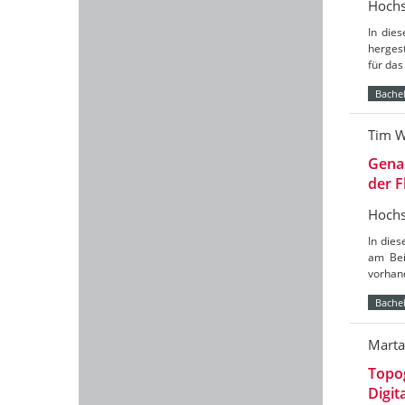
Hochs
In die
hergest
für das
Bachel
Tim 
Genau
der F
Hochs
In dies
am Bei
vorhan
Bachel
Marta
Topog
Digit