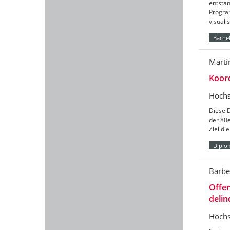
entst
Progra
visuali
Bachel
Marti
Koord
Hochs
Diese D
der 80e
Ziel di
Diplo
Bärbe
Offe
delin
Hochs