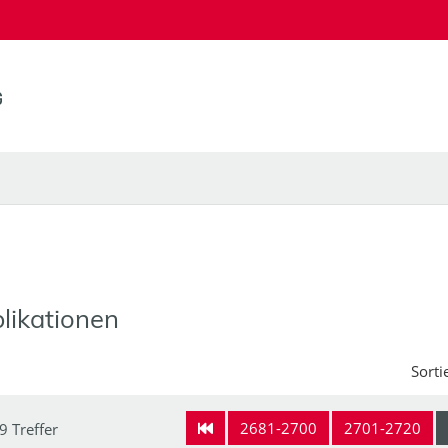
likationen
Sorti
2681-2700
2701-2720
9 Treffer