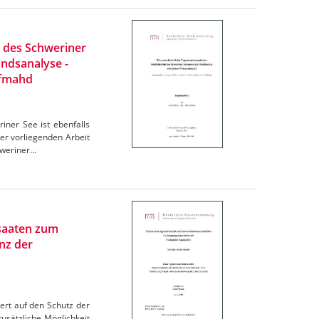
s des Schweriner
andsanalyse -
lfmahd
iner See ist ebenfalls
der vorliegenden Arbeit
hweriner…
rsaaten zum
nz der
ert auf den Schutz der
usätzliche Möglichkeit