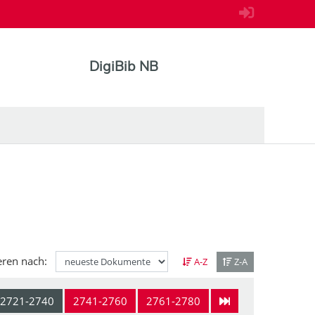
DigiBib NB
eren nach:
A-Z
Z-A
2721-2740
2741-2760
2761-2780