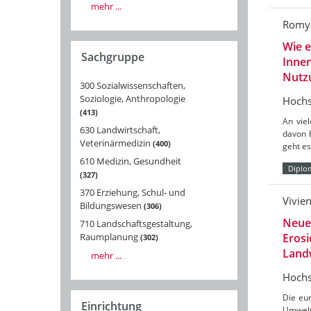
mehr ...
Romy 
Wie e
Sachgruppe
Innen
Nutz
300 Sozialwissenschaften,
Soziologie, Anthropologie
Hochs
413
An vie
630 Landwirtschaft,
davon b
Veterinärmedizin
400
geht e
610 Medizin, Gesundheit
Diplo
327
370 Erziehung, Schul- und
Vivie
Bildungswesen
306
Neue 
710 Landschaftsgestaltung,
Eros
Raumplanung
302
Land
mehr ...
Hochs
Die eu
Einrichtung
Umwelt