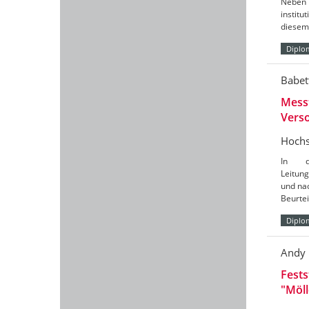
Neben 
instit
diesem 
Diplo
Babet
Mess
Vers
Hochs
In d
Leitun
und nac
Beurte
Diplo
Andy
Fests
"Möl