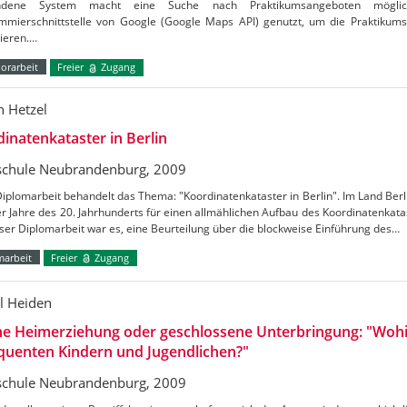
andene System macht eine Suche nach Praktikumsangeboten mögli
mmierschnittstelle von Google (Google Maps API) genutzt, um die Praktikumso
sieren.…
orarbeit
Freier
Zugang
n Hetzel
inatenkataster in Berlin
chule Neubrandenburg, 2009
iplomarbeit behandelt das Thema: "Koordinatenkataster in Berlin". Im Land Berl
r Jahre des 20. Jahrhunderts für einen allmählichen Aufbau des Koordinatenkata
eser Diplomarbeit war es, eine Beurteilung über die blockweise Einführung des…
marbeit
Freier
Zugang
l Heiden
ne Heimerziehung oder geschlossene Unterbringung: "Wohi
quenten Kindern und Jugendlichen?"
chule Neubrandenburg, 2009