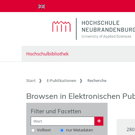
zum Inhalt springen
Hochschulbibliothek
Start
E-Publikationen
Recherche
Browsen in Elektronischen Pub
Filter und Facetten
280
Volltext
nur Metadaten