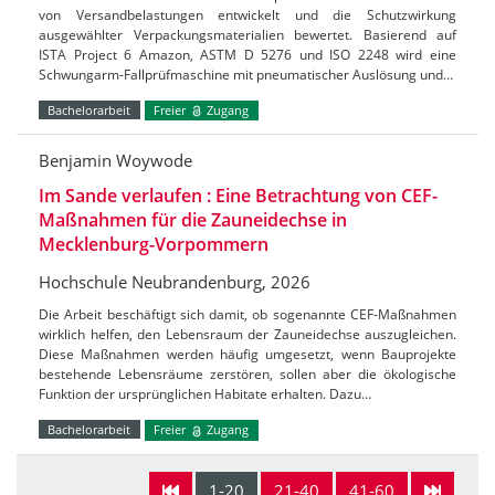
von Versandbelastungen entwickelt und die Schutzwirkung
ausgewählter Verpackungsmaterialien bewertet. Basierend auf
ISTA Project 6 Amazon, ASTM D 5276 und ISO 2248 wird eine
Schwungarm-Fallprüfmaschine mit pneumatischer Auslösung und…
Bachelorarbeit
Freier
Zugang
Benjamin Woywode
Im Sande verlaufen : Eine Betrachtung von CEF-
Maßnahmen für die Zauneidechse in
Mecklenburg-Vorpommern
Hochschule Neubrandenburg, 2026
Die Arbeit beschäftigt sich damit, ob sogenannte CEF-Maßnahmen
wirklich helfen, den Lebensraum der Zauneidechse auszugleichen.
Diese Maßnahmen werden häufig umgesetzt, wenn Bauprojekte
bestehende Lebensräume zerstören, sollen aber die ökologische
Funktion der ursprünglichen Habitate erhalten. Dazu…
Bachelorarbeit
Freier
Zugang
1-20
21-40
41-60