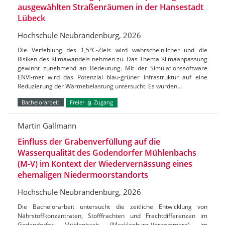
ausgewählten Straßenräumen in der Hansestadt
Lübeck
Hochschule Neubrandenburg, 2026
Die Verfehlung des 1,5°C-Ziels wird wahrscheinlicher und die
Risiken des Klimawandels nehmen zu. Das Thema Klimaanpassung
gewinnt zunehmend an Bedeutung. Mit der Simulationssoftware
ENVI-met wird das Potenzial blau-grüner Infrastruktur auf eine
Reduzierung der Wärmebelastung untersucht. Es wurden…
Bachelorarbeit
Freier
Zugang
Martin Gallmann
Einfluss der Grabenverfüllung auf die
Wasserqualität des Godendorfer Mühlenbachs
(M-V) im Kontext der Wiedervernässung eines
ehemaligen Niedermoorstandorts
Hochschule Neubrandenburg, 2026
Die Bachelorarbeit untersucht die zeitliche Entwicklung von
Nährstoffkonzentraten, Stofffrachten und Frachtdifferenzen im
Godendorfer Mühlenbach (Mecklenburg-Vorpommern) im