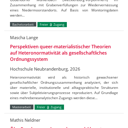
Zusammenhang mit Grabenverfüllungen zur Wiedervernässung
eines Niedermoorstandorts. Auf Basis von Monitoringdaten
werden…
Bachelorarbeit
Freier
Zugang
Mascha Lange
Perspektiven queer-materialistischer Theorien
auf Heteronormativität als gesellschaftliches
Ordnungssystem
Hochschule Neubrandenburg, 2026
Heteronormativität wird als historisch gewachsener
gesellschaftlicher Ordnungszusammenhang analysiert, der sich
über materielle, institutionelle und alltagspraktische Strukturen
sowie über Subjektivierungsprozesse reproduziert. Auf Grundlage
eines mehrebeneanalytischen Zugangs werden diese…
Masterarbeit
Freier
Zugang
Mathis Neldner