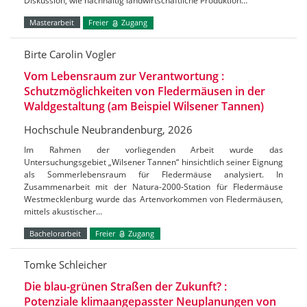
Diskussion, wie nachhaltig landwirtschaftliche Produktion…
Masterarbeit
Freier
Zugang
Birte Carolin Vogler
Vom Lebensraum zur Verantwortung :
Schutzmöglichkeiten von Fledermäusen in der
Waldgestaltung (am Beispiel Wilsener Tannen)
Hochschule Neubrandenburg, 2026
Im Rahmen der vorliegenden Arbeit wurde das
Untersuchungsgebiet „Wilsener Tannen“ hinsichtlich seiner Eignung
als Sommerlebensraum für Fledermäuse analysiert. In
Zusammenarbeit mit der Natura-2000-Station für Fledermäuse
Westmecklenburg wurde das Artenvorkommen von Fledermäusen,
mittels akustischer…
Bachelorarbeit
Freier
Zugang
Tomke Schleicher
Die blau-grünen Straßen der Zukunft? :
Potenziale klimaangepasster Neuplanungen von