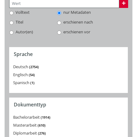
Volltext
nur Metadaten
Titel
erschienen nach
Autor(en)
erschienen vor
Sprache
Deutsch
2754
Englisch
54
Spanisch
1
Dokumenttyp
Bachelorarbeit
1914
Masterarbeit
610
Diplomarbeit
276