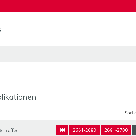
likationen
Sorti
2661-2680
2681-2700
8 Treffer