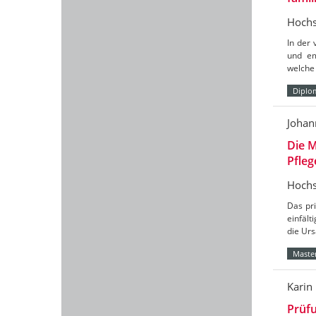
Hochs
In der
und em
welche 
Diplo
Johan
Die M
Pfleg
Hochs
Das pri
einfält
die Urs
Master
Karin
Prüf