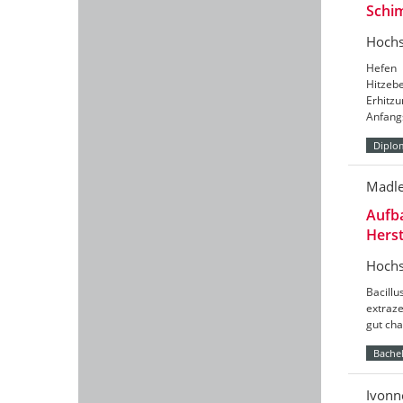
Schi
Hochs
Hefen 
Hitzeb
Erhitz
Anfang
Diplo
Madle
Aufba
Herst
Hochs
Bacillu
extraze
gut cha
Bachel
Ivonn