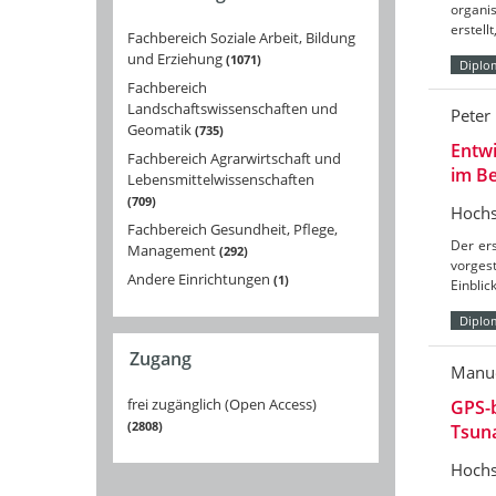
organi
erstell
Fachbereich Soziale Arbeit, Bildung
und Erziehung
1071
Diplo
Fachbereich
Landschaftswissenschaften und
Peter
Geomatik
735
Entw
Fachbereich Agrarwirtschaft und
im Be
Lebensmittelwissenschaften
709
Hochs
Fachbereich Gesundheit, Pflege,
Der er
Management
292
vorges
Andere Einrichtungen
1
Einblic
Diplo
Zugang
Manue
frei zugänglich (Open Access)
GPS-
2808
Tsun
Hochs