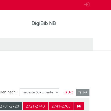
DigiBib NB
eren nach:
A-Z
Z-A
2701-2720
2721-2740
2741-2760