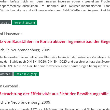
Arbeit befasst sich mit dem linearen inversen schlecht gestellten Probl
enparameterrekonstruktion im Rahmen des Deutsch-Indonesischen Tsun
). Die Inversion von dreidimensionalen near field GPS-Beobachtungen, hinsichtl
marbeit
Freier
Zugang
tof Hausmann
tz von Baustählen im Konstruktiven Ingenieurbau der Geg
chule Neubrandenburg, 2009
achelorarbeit vermittelt einen Überblick bezüglich der aktuellen Verfahren d
lung der Stähle nach DIN EN 10020, DIN EN 10025 und beschreibt kurz das Syst
 nach DIN EN 10027. Darüber hinaus werden kurze Erläuterungen bezüglich des 
orarbeit
Freier
Zugang
in Gurband
Betrachtung der Effektivität aus Sicht der Bewährungshilfe
chule Neubrandenburg, 2009
hrungsaufsicht wurde 1975 als Maßregel der Besserung und Sicherung in da