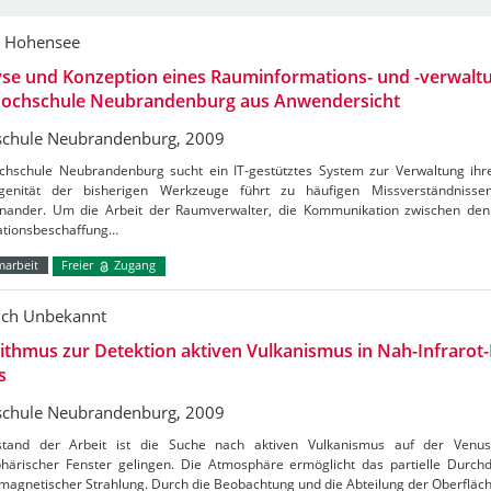
 Hohensee
yse und Konzeption eines Rauminformations- und -verwalt
Hochschule Neubrandenburg aus Anwendersicht
chule Neubrandenburg, 2009
chschule Neubrandenburg sucht ein IT-gestütztes System zur Verwaltung ihre
genität der bisherigen Werkzeuge führt zu häufigen Missverständniss
inander. Um die Arbeit der Raumverwalter, die Kommunikation zwischen den
ationsbeschaffung…
marbeit
Freier
Zugang
ich Unbekannt
ithmus zur Detektion aktiven Vulkanismus in Nah-Infrarot-
s
chule Neubrandenburg, 2009
tand der Arbeit ist die Suche nach aktiven Vulkanismus auf der Venus.
härischer Fenster gelingen. Die Atmosphäre ermöglicht das partielle Durchd
omagnetischer Strahlung. Durch die Beobachtung und die Abteilung der Oberflä