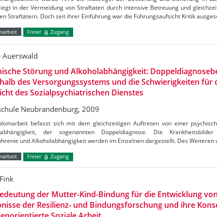
liegt in der Vermeidung von Straftaten durch intensive Betreuung und gleichz
n Straftätern. Doch seit ihrer Einführung war die Führungsaufsicht Kritik ausges
marbeit
Freier
Zugang
e Auerswald
ische Störung und Alkoholabhängigkeit: Doppeldiagnoseb
halb des Versorgungssystems und die Schwierigkeiten für d
icht des Sozialpsychiatrischen Dienstes
chule Neubrandenburg, 2009
plomarbeit befasst sich mit dem gleichzeitigen Auftreten von einer psychisc
labhängigkeit, der sogenannten Doppeldiagnose. Die Krankheitsbilder
hrenie und Alkoholabhängigkeit werden im Einzelnen dargestellt. Des Weiteren 
marbeit
Freier
Zugang
 Fink
edeutung der Mutter-Kind-Bindung für die Entwicklung von 
nisse der Resilienz- und Bindungsforschung und ihre Kons
ienorientierte Soziale Arbeit