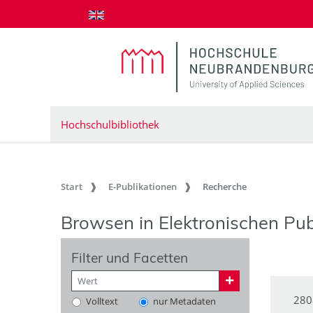
zum Inhalt springen
Hochschulbibliothek
Start
E-Publikationen
Recherche
Browsen in Elektronischen Pub
Filter und Facetten
280
Volltext
nur Metadaten