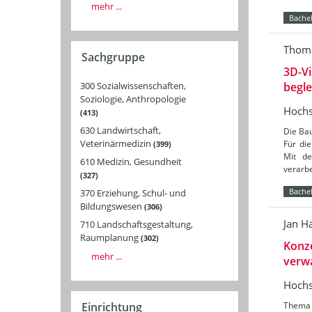
mehr ...
Bachel
Thom
Sachgruppe
3D-Vi
300 Sozialwissenschaften,
begl
Soziologie, Anthropologie
Hochs
413
630 Landwirtschaft,
Die Ba
Veterinärmedizin
Für di
399
Mit de
610 Medizin, Gesundheit
verarb
327
Bachel
370 Erziehung, Schul- und
Bildungswesen
306
Jan H
710 Landschaftsgestaltung,
Raumplanung
302
Konze
mehr ...
verw
Hochs
Einrichtung
Thema d