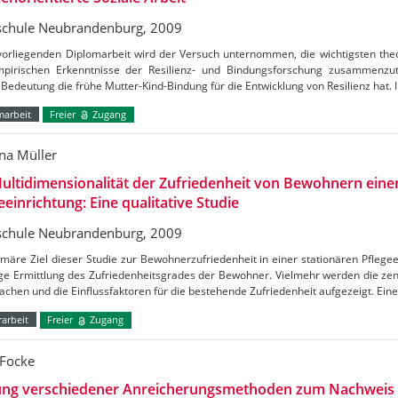
chule Neubrandenburg, 2009
 vorliegenden Diplomarbeit wird der Versuch unternommen, die wichtigsten th
pirischen Erkenntnisse der Resilienz- und Bindungsforschung zusammenzut
Bedeutung die frühe Mutter-Kind-Bindung für die Entwicklung von Resilienz hat. I
marbeit
Freier
Zugang
na Müller
ultidimensionalität der Zufriedenheit von Bewohnern eine
eeinrichtung: Eine qualitative Studie
chule Neubrandenburg, 2009
märe Ziel dieser Studie zur Bewohnerzufriedenheit in einer stationären Pflegeei
ige Ermittlung des Zufriedenheitsgrades der Bewohner. Vielmehr werden die ze
achen und die Einflussfaktoren für die bestehende Zufriedenheit aufgezeigt. Ein
arbeit
Freier
Zugang
 Focke
ung verschiedener Anreicherungsmethoden zum Nachweis 