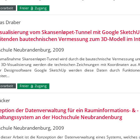
orarbeit
Freier
Zugang
as Draber
sualisierung vom Skansenløpet-Tunnel mit Google SketchU
eitenden bautechnischen Vermessung zum 3D-Modell im In
chule Neubrandenburg, 2009
umaßnahme Skansenløpet-Tunnel wird durch die bautechnische Vermessung unter
e 3D-Visualisierung werden die technischen Zeichnungen mit Koordinaten aus 
r Designsoftware Google SketchUp werden diese Daten durch Funktione
eitet…
orarbeit
Freier
Zugang
äcker
ption der Datenverwaltung für ein Rauminformations- & -
altungssystem an der Hochschule Neubrandenburg
chule Neubrandenburg, 2009
ieser Arbeit ist die Konzeption der Datenverwaltung eines Systems, welches d