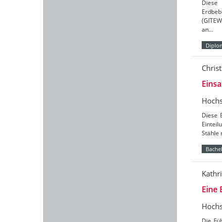
Diese 
Erdbeb
(GITEWS
an…
Diplo
Chris
Einsa
Hochs
Diese B
Eintei
Stähle
Bachel
Kathr
Eine 
Hochs
Die Fü