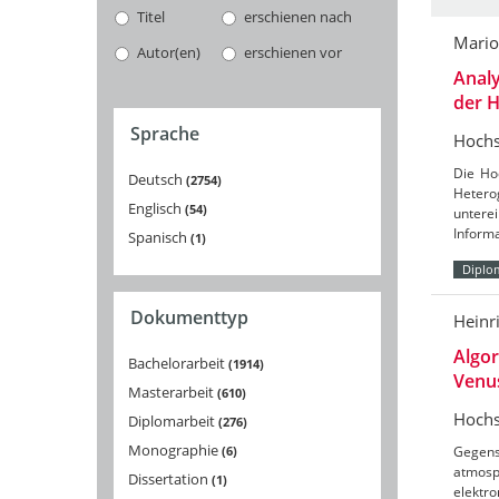
Titel
erschienen nach
Mario
Autor(en)
erschienen vor
Anal
der 
Sprache
Hochs
Die Ho
Deutsch
2754
Hetero
Englisch
54
untere
Inform
Spanisch
1
Diplo
Dokumenttyp
Heinr
Algor
Bachelorarbeit
1914
Venu
Masterarbeit
610
Hochs
Diplomarbeit
276
Monographie
6
Gegens
atmosp
Dissertation
1
elektr