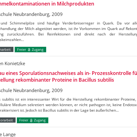
mmelkontaminationen in Milchprodukten
chule Neubrandenburg, 2009
und Schimmelpilze sind häufige Verderbniserreger in Quark. Da vor a
ehandlung der Milch abgetötet werden, ist ihr Vorkommen im Quark auf Rekon
ung zurückzuführen. Bei Reinfektionen sind direkt nach der Herstell
skeimzahlen…
marbeit
Freier
Zugang
n Konietzke
u eines Sporulationsnachweises als in- Prozesskontrolle fü
ellung rekombinanter Proteine in Bacillus subtilis
chule Neubrandenburg, 2009
s subiltis ist ein interessanter Wirt für die Herstellung rekombinanter Proteine,
lluläre Medium sekretiert werden können, er nicht pathogen ist, keine Endotox
rakterisiert ist. Jedoch ist Bacillus subtilis in der Lage bei äußerlichen…
orarbeit
Freier
Zugang
e Lange