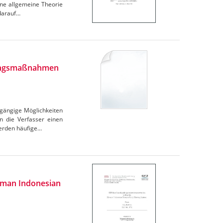
ine allgemeine Theorie
 darauf…
erungsmaßnahmen
 gängige Möglichkeiten
n die Verfasser einen
werden häufige…
rman Indonesian