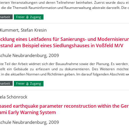
sierten Veranstaltungen und deren Teilnehmer beinhaltet. Zuerst wurde dazu e
t, die die Thematik Rauminformation und Raumverwaltung abstrakt darstellt. Die
marbeit
Freier
Zugang
 Kummert, Stefan Kresin
icklung eines Leitfadens für Sanierungs- und Modernisi
stand am Beispiel eines Siedlungshauses in Voßfeld M/V
chule Neubrandenburg, 2009
ste Teil der Arbeit widmet sich der Bauaufnahme sowie der Planung. Es werden
tellt ein Gebäude zu erfassen und zu dokumentieren. Des Weiteren möchte
k in die aktuellen Normen und Richtlinien geben. Im darauf folgenden Abschnitt 
marbeit
Freier
Zugang
la Schönrock
based earthquake parameter reconstruction within the Ge
ami Early Warning System
chule Neubrandenburg, 2009