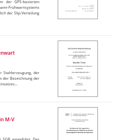
em der GPS-basierten
ami-Frühwarnsystems
ich der Slip-Verteilung
enwart
er Stahlerzeugung, der
em der Bezeichnung der
Einsatzes…
 in M-V
s SGB eingeführt. Der