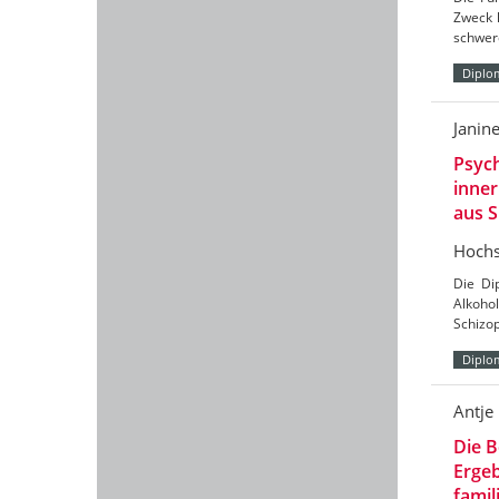
Zweck 
schwere
Diplo
Janin
Psych
inner
aus S
Hochs
Die Di
Alkoho
Schizop
Diplo
Antje
Die B
Ergeb
famil