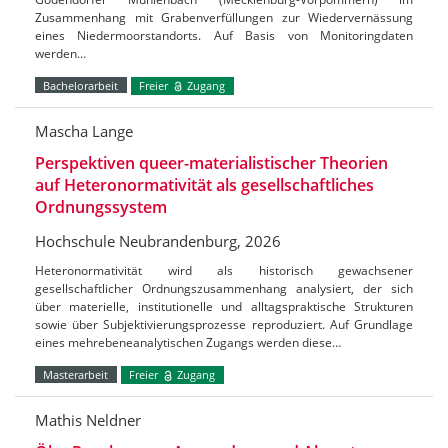
Zusammenhang mit Grabenverfüllungen zur Wiedervernässung
eines Niedermoorstandorts. Auf Basis von Monitoringdaten
werden…
Bachelorarbeit
Freier
Zugang
Mascha Lange
Perspektiven queer-materialistischer Theorien
auf Heteronormativität als gesellschaftliches
Ordnungssystem
Hochschule Neubrandenburg, 2026
Heteronormativität wird als historisch gewachsener
gesellschaftlicher Ordnungszusammenhang analysiert, der sich
über materielle, institutionelle und alltagspraktische Strukturen
sowie über Subjektivierungsprozesse reproduziert. Auf Grundlage
eines mehrebeneanalytischen Zugangs werden diese…
Masterarbeit
Freier
Zugang
Mathis Neldner