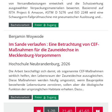
von Versandbelastungen entwickelt und die Schutzwirkung
ausgewählter Verpackungsmaterialien bewertet. Basierend auf
ISTA Project 6 Amazon, ASTM D 5276 und ISO 2248 wird eine
Schwungarm-Fallprüfmaschine mit pneumatischer Auslösung und…
Bachelorarbeit
Freier
Zugang
Benjamin Woywode
Im Sande verlaufen : Eine Betrachtung von CEF-
Maßnahmen für die Zauneidechse in
Mecklenburg-Vorpommern
Hochschule Neubrandenburg, 2026
Die Arbeit beschäftigt sich damit, ob sogenannte CEF-Maßnahmen
wirklich helfen, den Lebensraum der Zauneidechse auszugleichen.
Diese Maßnahmen werden häufig umgesetzt, wenn Bauprojekte
bestehende Lebensräume zerstören, sollen aber die ökologische
Funktion der ursprünglichen Habitate erhalten. Dazu…
Bachelorarbeit
Freier
Zugang
1-20
21-40
41-60