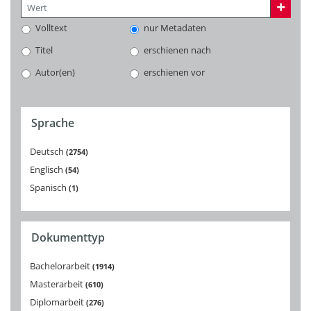
Volltext
nur Metadaten
Titel
erschienen nach
Autor(en)
erschienen vor
Sprache
Deutsch
2754
Englisch
54
Spanisch
1
Dokumenttyp
Bachelorarbeit
1914
Masterarbeit
610
Diplomarbeit
276