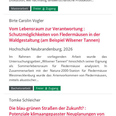
Diskussion, wie nachhaltig landwirtschaftliche Produktion…
Masterarbeit
Freier
Zugang
Birte Carolin Vogler
Vom Lebensraum zur Verantwortung :
Schutzmöglichkeiten von Fledermäusen in der
Waldgestaltung (am Beispiel Wilsener Tannen)
Hochschule Neubrandenburg, 2026
Im Rahmen der vorliegenden Arbeit wurde das
Untersuchungsgebiet „Wilsener Tannen“ hinsichtlich seiner Eignung
als Sommerlebensraum für Fledermäuse analysiert. In
Zusammenarbeit mit der Natura-2000-Station für Fledermäuse
Westmecklenburg wurde das Artenvorkommen von Fledermäusen,
mittels akustischer…
Bachelorarbeit
Freier
Zugang
Tomke Schleicher
Die blau-grünen Straßen der Zukunft? :
Potenziale klimaangepasster Neuplanungen von