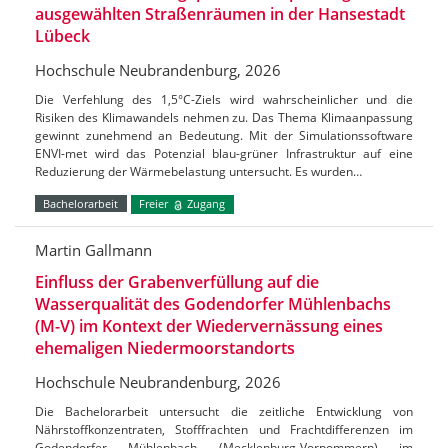
ausgewählten Straßenräumen in der Hansestadt
Lübeck
Hochschule Neubrandenburg, 2026
Die Verfehlung des 1,5°C-Ziels wird wahrscheinlicher und die
Risiken des Klimawandels nehmen zu. Das Thema Klimaanpassung
gewinnt zunehmend an Bedeutung. Mit der Simulationssoftware
ENVI-met wird das Potenzial blau-grüner Infrastruktur auf eine
Reduzierung der Wärmebelastung untersucht. Es wurden…
Bachelorarbeit
Freier
Zugang
Martin Gallmann
Einfluss der Grabenverfüllung auf die
Wasserqualität des Godendorfer Mühlenbachs
(M-V) im Kontext der Wiedervernässung eines
ehemaligen Niedermoorstandorts
Hochschule Neubrandenburg, 2026
Die Bachelorarbeit untersucht die zeitliche Entwicklung von
Nährstoffkonzentraten, Stofffrachten und Frachtdifferenzen im
Godendorfer Mühlenbach (Mecklenburg-Vorpommern) im