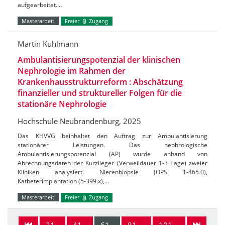
aufgearbeitet.…
Masterarbeit
Freier
Zugang
Martin Kuhlmann
Ambulantisierungspotenzial der klinischen
Nephrologie im Rahmen der
Krankenhausstrukturreform : Abschätzung
finanzieller und struktureller Folgen für die
stationäre Nephrologie
Hochschule Neubrandenburg, 2025
Das KHVVG beinhaltet den Auftrag zur Ambulantisierung
stationärer Leistungen. Das nephrologische
Ambulantisierungspotenzial (AP) wurde anhand von
Abrechnungsdaten der Kurzlieger (Verweildauer 1-3 Tage) zweier
Kliniken analysiert. Nierenbiopsie (OPS 1-465.0),
Katheterimplantation (5-399.x),…
Masterarbeit
Freier
Zugang
21-
41-
61-
81-
101-