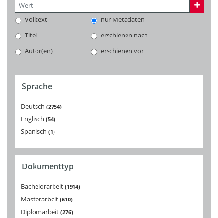
Volltext
nur Metadaten
Titel
erschienen nach
Autor(en)
erschienen vor
Sprache
Deutsch
2754
Englisch
54
Spanisch
1
Dokumenttyp
Bachelorarbeit
1914
Masterarbeit
610
Diplomarbeit
276