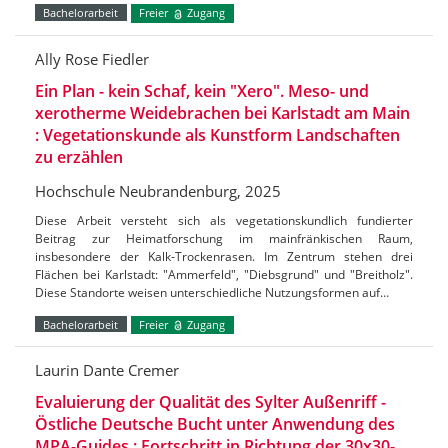
Bachelorarbeit
Freier
Zugang
Ally Rose Fiedler
Ein Plan - kein Schaf, kein "Xero". Meso- und
xerotherme Weidebrachen bei Karlstadt am Main
: Vegetationskunde als Kunstform Landschaften
zu erzählen
Hochschule Neubrandenburg, 2025
Diese Arbeit versteht sich als vegetationskundlich fundierter
Beitrag zur Heimatforschung im mainfränkischen Raum,
insbesondere der Kalk-Trockenrasen. Im Zentrum stehen drei
Flächen bei Karlstadt: "Ammerfeld", "Diebsgrund" und "Breitholz".
Diese Standorte weisen unterschiedliche Nutzungsformen auf…
Bachelorarbeit
Freier
Zugang
Laurin Dante Cremer
Evaluierung der Qualität des Sylter Außenriff -
Östliche Deutsche Bucht unter Anwendung des
MPA-Guides : Fortschritt in Richtung der 30x30-