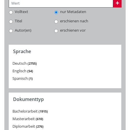
Volltext
nur Metadaten
Titel
erschienen nach
Autor(en)
erschienen vor
Sprache
Deutsch
2755
Englisch
54
Spanisch
1
Dokumenttyp
Bachelorarbeit
1915
Masterarbeit
610
Diplomarbeit
276