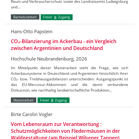
Raum und Verbraucherschutz sowie des Landratsamts Ludwigsburg
und…
Bachelorarbeit
Freier
Zugang
Hans-Otto Papstein
CO₂-Bilanzierung im Ackerbau - ein Vergleich
zwischen Argentinien und Deutschland
Hochschule Neubrandenburg, 2026
Im Mittelpunkt dieser Masterarbeit steht die Frage, wie sich
Ackerbausysteme in Deutschland und Argentinien hinsichtlich ihrer
CO₂- bzw. Treibhausgasbilanzen unterscheiden. Ausgangspunkt ist
das EU-Mercosur-Abkommen und die damit verbundene
Diskussion, wie nachhaltig landwirtschaftliche Produktion…
Masterarbeit
Freier
Zugang
Birte Carolin Vogler
Vom Lebensraum zur Verantwortung :
Schutzmöglichkeiten von Fledermäusen in der
Waldgestaltung (am Beispiel Wilsener Tannen)