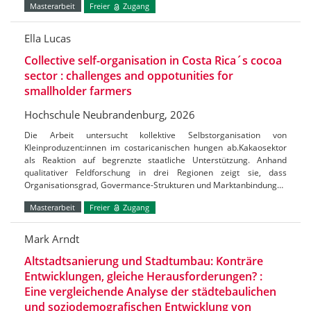
Masterarbeit
Freier
Zugang
Ella Lucas
Collective self-organisation in Costa Rica´s cocoa
sector : challenges and oppotunities for
smallholder farmers
Hochschule Neubrandenburg, 2026
Die Arbeit untersucht kollektive Selbstorganisation von
Kleinproduzent:innen im costaricanischen hungen ab.Kakaosektor
als Reaktion auf begrenzte staatliche Unterstützung. Anhand
qualitativer Feldforschung in drei Regionen zeigt sie, dass
Organisationsgrad, Govermance-Strukturen und Marktanbindung…
Masterarbeit
Freier
Zugang
Mark Arndt
Altstadtsanierung und Stadtumbau: Konträre
Entwicklungen, gleiche Herausforderungen? :
Eine vergleichende Analyse der städtebaulichen
und soziodemografischen Entwicklung von