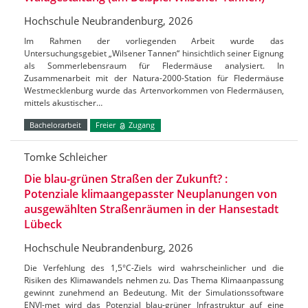
Hochschule Neubrandenburg, 2026
Im Rahmen der vorliegenden Arbeit wurde das
Untersuchungsgebiet „Wilsener Tannen“ hinsichtlich seiner Eignung
als Sommerlebensraum für Fledermäuse analysiert. In
Zusammenarbeit mit der Natura-2000-Station für Fledermäuse
Westmecklenburg wurde das Artenvorkommen von Fledermäusen,
mittels akustischer…
Bachelorarbeit
Freier
Zugang
Tomke Schleicher
Die blau-grünen Straßen der Zukunft? :
Potenziale klimaangepasster Neuplanungen von
ausgewählten Straßenräumen in der Hansestadt
Lübeck
Hochschule Neubrandenburg, 2026
Die Verfehlung des 1,5°C-Ziels wird wahrscheinlicher und die
Risiken des Klimawandels nehmen zu. Das Thema Klimaanpassung
gewinnt zunehmend an Bedeutung. Mit der Simulationssoftware
ENVI-met wird das Potenzial blau-grüner Infrastruktur auf eine