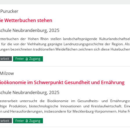
 Purucker
ie Wetterbuchen stehen
chule Neubrandenburg, 2025
tterbuchen der Hohen Rhön stellen landschaftsprägende Kulturlandschafts
 für die von der Viehhaltung geprägte Landnutzungsgeschichte der Region. Al
ungen bezeichneten traditionellen Weideflächen zeichnen sich diese Hutebuche
arbeit
Freier
Zugang
Milzow
Bioökonomie im Schwerpunkt Gesundheit und Ernährung
chule Neubrandenburg, 2025
sterarbeit untersucht die Bioökonomie im Gesundheits- und Ernährungs
ltige Produktion, biotechnologische Innovationen und Kreislaufwirtschaft. E
n und Herausforderungen, insbesondere für Mecklenburg-Vorpommern. Hohe 
arbeit
Freier
Zugang