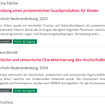
rina Fälchle
cklung eines proteinreichen Snackproduktes für Kinder
chule Neubrandenburg, 2025
ser Arbeit wurde ein herzhafter Cracker auf Hülsenfruchtbasis als proteinre
entwickelt. Ebenso wurde das Erzeugnis bezüglich folgender Parameter untersu
aturprogrammes, Lager- und Verpackungsbedingungen, Vermeidung einer…
orarbeit
Freier
Zugang
ena Berndt
tische und sensorische Charakterisierung des Hochschulbi
chule Neubrandenburg, 2024
Arbeit untersucht die chemischen, analytischen und sensorischen Eigenschaft
s Bräu", welches von Studierenden entwickelt wurde. Die chemischen Ana
lgehalt und Stammwürze, wurden nach MEBAK durchgeführt. Für die Aromenana
orarbeit
Freier
Zugang
n Cochius