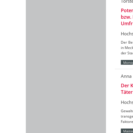
Torst
Poten
bzw.
Umfr
Hochs
Der Ber
in Mec
der Sta
Monog
Anna 
Der K
Täter
Hochs
Gewalt
transg
Faktore
Master