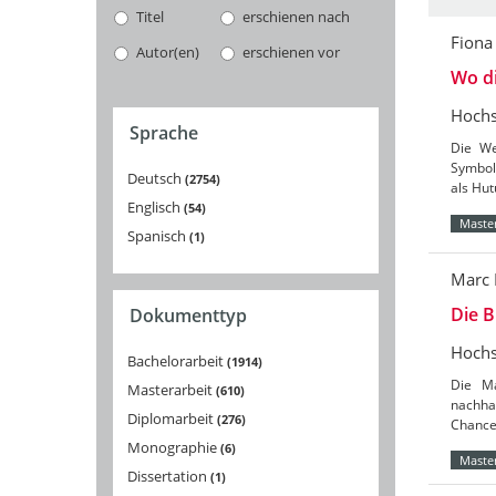
Titel
erschienen nach
Fiona
Autor(en)
erschienen vor
Wo d
Hochs
Sprache
Die We
Symbol
Deutsch
2754
als Hut
Englisch
54
Master
Spanisch
1
Marc 
Die 
Dokumenttyp
Hochs
Bachelorarbeit
1914
Die Ma
Masterarbeit
610
nachha
Diplomarbeit
276
Chance
Monographie
6
Master
Dissertation
1