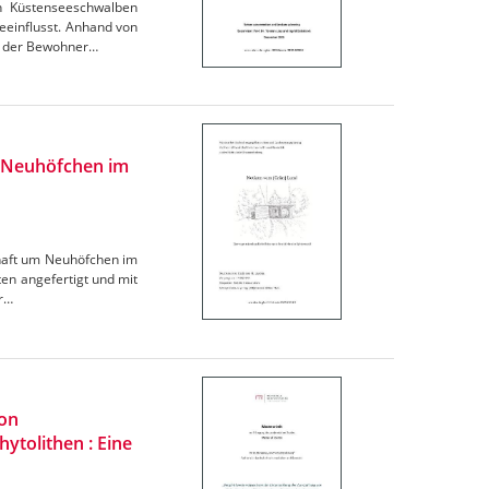
n Küstenseeschwalben
eeinflusst. Anhand von
ng der Bewohner…
h Neuhöfchen im
chaft um Neuhöfchen im
n angefertigt und mit
er…
von
ytolithen : Eine