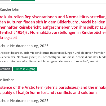
Kaethe John
e kulturellen Repräsentationen und Normalitätsvorstellu
en Kulturen finden sich in dem Bilderbuch: „Mecki bei den
enhafter Reisebericht, aufgeschrieben von ihm selbst“ (Zu
fentlicht 1954)? : Normalitätsvorstellungen in Kinderbüche
riegszeit
chule Neubrandenburg, 2025
rbeit ist bestrebt, sich mit den Normalitätsvorstellungen und Ideen von fremden K
büchern der Nachkriegszeit, zu beschäftigen. Für diese Arbeit dient das Kin
 – ein märchenhafter Reisebericht, aufgeschrieben von ihm selbst“, zuerst…
orarbeit
Freier
Zugang
e Rother
stence of the Arctic tern (Sterna paradisaea) and the inhabi
ipality of Ísafjörður in Iceland : conflicts and solutions
chule Neubrandenburg, 2025