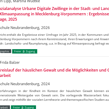
en Lipp, Martina Wudtke
zialanalyse Urbane Digitale Zwillinge in der Stadt- und La
 Klimaanpassung in Mecklenburg-Vorpommern : Ergebnisse 
age, 2025
chule Neubrandenburg, 2026
icht enthält die Ergebnisse einer Umfrage im Jahr 2025, in der Kommunen und 
klenburg-Vorpommern nach ihrem Kenntnisstand, ihren Erwartungen und Anwen
dt-. Landschafts- und Raumplanung, u.a. in Bezug auf Klimaanpassung befragt w
raphie
Freier
Zugang
Frida Balzer
reislauf der häuslichen Gewalt und die Möglichkeiten und
arbeit
chule Neubrandenburg, 2024
erfahrungen in der Kindheit im Kontext der häuslichen Gewalt können ein
enerationale Weitergabe von Gewalt sein. Die vorliegende Masterarbeit fokus
n und zeigt mithilfe der sozialen Lerntheorie und themenspezifischen Studien au
arbeit
Freier
Zugang