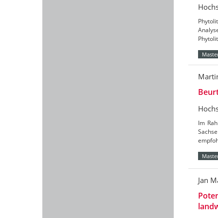
Hochs
Phytoli
Analys
Phytoli
Master
Marti
Beurt
Hochs
Im Rah
Sachse
empfohl
Master
Jan M
Poten
land