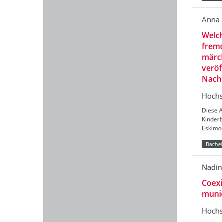
Anna 
Welch
fremd
märch
veröf
Nachk
Hochs
Diese A
Kinder
Eskimos
Bachel
Nadin
Coexi
munic
Hochs