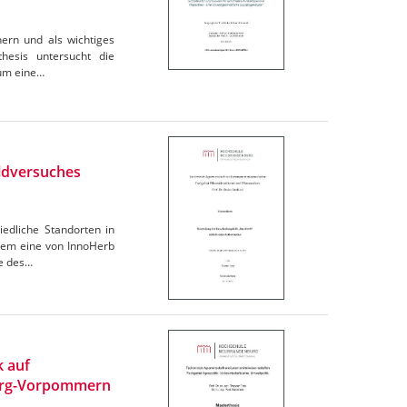
hern und als wichtiges
hesis untersucht die
 um eine…
eldversuches
edliche Standorten in
chem eine von InnoHerb
se des…
k auf
burg-Vorpommern