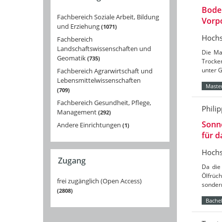
Bode
Fachbereich Soziale Arbeit, Bildung
Vorpo
und Erziehung
1071
Hochs
Fachbereich
Landschaftswissenschaften und
Die Ma
Geomatik
735
Trocke
unter 
Fachbereich Agrarwirtschaft und
Lebensmittelwissenschaften
Master
709
Fachbereich Gesundheit, Pflege,
Phili
Management
292
Sonne
Andere Einrichtungen
1
für 
Hochs
Zugang
Da die
Ölfrüch
frei zugänglich (Open Access)
sondern
2808
Bachel