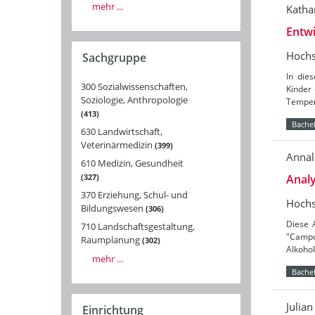
mehr ...
Katha
Entwi
Hochs
Sachgruppe
In die
300 Sozialwissenschaften,
Kinder 
Soziologie, Anthropologie
Temper
413
Bachel
630 Landwirtschaft,
Veterinärmedizin
399
Annal
610 Medizin, Gesundheit
Analy
327
370 Erziehung, Schul- und
Hochs
Bildungswesen
306
Diese 
710 Landschaftsgestaltung,
"Campu
Raumplanung
302
Alkoho
mehr ...
Bachel
Julia
Einrichtung