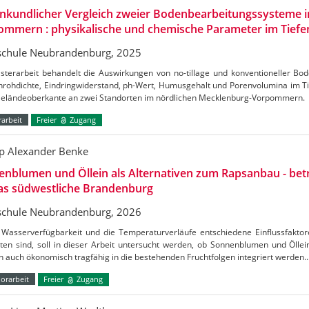
nkundlicher Vergleich zweier Bodenbearbeitungssysteme i
mmern : physikalische und chemische Parameter im Tiefe
chule Neubrandenburg, 2025
sterarbeit behandelt die Auswirkungen von no-tillage und konventioneller Bo
nrohdichte, Eindringwiderstand, ph-Wert, Humusgehalt und Porenvolumina im Ti
Geländeoberkante an zwei Standorten im nördlichen Mecklenburg-Vorpommern.
arbeit
Freier
Zugang
pp Alexander Benke
nblumen und Öllein als Alternativen zum Rapsanbau - betr
das südwestliche Brandenburg
chule Neubrandenburg, 2026
 Wasserverfügbarkeit und die Temperaturverläufe entschiedene Einflussfaktor
ten sind, soll in dieser Arbeit untersucht werden, ob Sonnenblumen und Öllein
 auch ökonomisch tragfähig in die bestehenden Fruchtfolgen integriert werden
orarbeit
Freier
Zugang