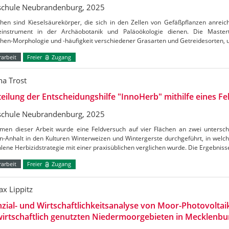
chule Neubrandenburg, 2025
then sind Kieselsäurekörper, die sich in den Zellen von Gefäßpflanzen anreic
einstrument in der Archäobotanik und Paläoökologie dienen. Die Mastert
then-Morphologie und -häufigkeit verschiedener Grasarten und Getreidesorten,
arbeit
Freier
Zugang
na Trost
eilung der Entscheidungshilfe "InnoHerb" mithilfe eines F
chule Neubrandenburg, 2025
men dieser Arbeit wurde eine Feldversuch auf vier Flächen an zwei unterschi
n-Anhalt in den Kulturen Winterweizen und Wintergerste durchgeführt, in wel
ene Herbizidstrategie mit einer praxisüblichen verglichen wurde. Die Ergebnis
arbeit
Freier
Zugang
ax Lippitz
zial- und Wirtschaftlichkeitsanalyse von Moor-Photovoltai
wirtschaftlich genutzten Niedermoorgebieten in Mecklen