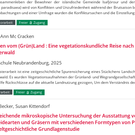
sammenleben der Bewohner der isländische Gemeinde Isafjörour und de
 paradisaea) wird von Konflikten und Unzufriedenheit während der Brutsaison b
obachtungen und einer Umfrage wurden die Konfliktursachen und die Einstellu
orarbeit
Freier
Zugang
 Ann Mc Cracken
en vom (Grün)Land : Eine vegetationskundliche Reise nac
erwald
chule Neubrandenburg, 2025
terarbeit ist eine zeitgeschichtliche Spurensicherung eines Stückchens Lands
wald. Es wurden Vegetationsaufnahmen der Grünland- und Wegrandgesellschafte
ilfe Rückschlüsse auf die aktuelle Landnutzung gezogen, Um dem Verständnis d
arbeit
Freier
Zugang
 Becker, Susan Kittendorf
leichende mikroskopische Untersuchung der Ausstattung 
idearten und Gräsern mit verschiedenen Formtypen von Ph
ltgeschichtliche Grundlagenstudie