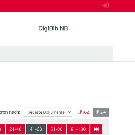
DigiBib NB
eren nach:
A-Z
Z-A
0
21-40
41-60
61-80
81-100