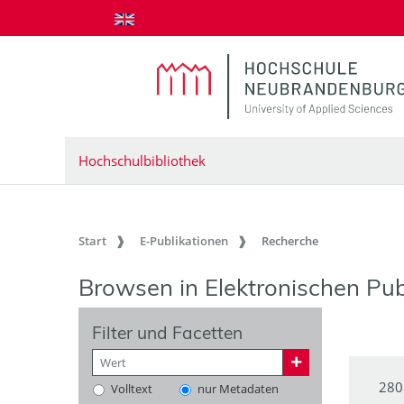
zum Inhalt springen
Hochschulbibliothek
Start
E-Publikationen
Recherche
Browsen in Elektronischen Pub
Filter und Facetten
280
Volltext
nur Metadaten