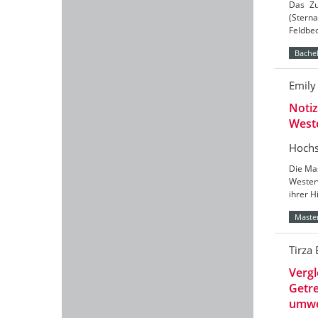
Das Zu
(Sterna
Feldbe
Bachel
Emily
Notiz
West
Hochs
Die Mas
Wester
ihrer H
Master
Tirza
Verg
Getre
umwe