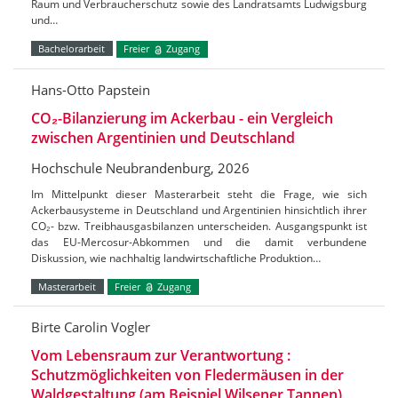
Raum und Verbraucherschutz sowie des Landratsamts Ludwigsburg
und…
Bachelorarbeit
Freier
Zugang
Hans-Otto Papstein
CO₂-Bilanzierung im Ackerbau - ein Vergleich
zwischen Argentinien und Deutschland
Hochschule Neubrandenburg, 2026
Im Mittelpunkt dieser Masterarbeit steht die Frage, wie sich
Ackerbausysteme in Deutschland und Argentinien hinsichtlich ihrer
CO₂- bzw. Treibhausgasbilanzen unterscheiden. Ausgangspunkt ist
das EU-Mercosur-Abkommen und die damit verbundene
Diskussion, wie nachhaltig landwirtschaftliche Produktion…
Masterarbeit
Freier
Zugang
Birte Carolin Vogler
Vom Lebensraum zur Verantwortung :
Schutzmöglichkeiten von Fledermäusen in der
Waldgestaltung (am Beispiel Wilsener Tannen)