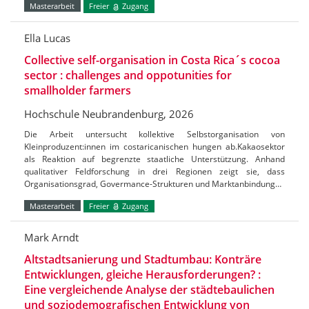
Masterarbeit
Freier
Zugang
Ella Lucas
Collective self-organisation in Costa Rica´s cocoa
sector : challenges and oppotunities for
smallholder farmers
Hochschule Neubrandenburg, 2026
Die Arbeit untersucht kollektive Selbstorganisation von
Kleinproduzent:innen im costaricanischen hungen ab.Kakaosektor
als Reaktion auf begrenzte staatliche Unterstützung. Anhand
qualitativer Feldforschung in drei Regionen zeigt sie, dass
Organisationsgrad, Govermance-Strukturen und Marktanbindung…
Masterarbeit
Freier
Zugang
Mark Arndt
Altstadtsanierung und Stadtumbau: Konträre
Entwicklungen, gleiche Herausforderungen? :
Eine vergleichende Analyse der städtebaulichen
und soziodemografischen Entwicklung von