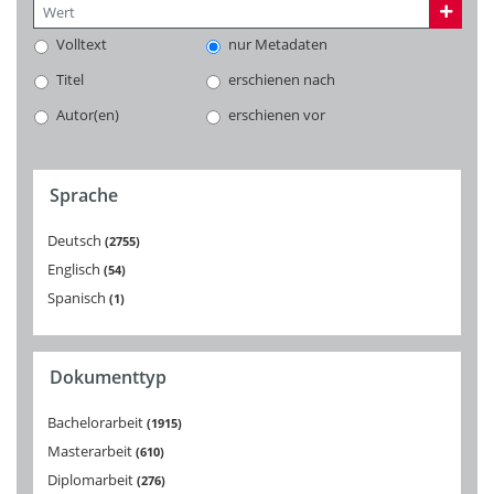
Volltext
nur Metadaten
Titel
erschienen nach
Autor(en)
erschienen vor
Sprache
Deutsch
2755
Englisch
54
Spanisch
1
Dokumenttyp
Bachelorarbeit
1915
Masterarbeit
610
Diplomarbeit
276