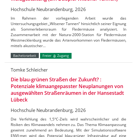
Hochschule Neubrandenburg, 2026
Im Rahmen der vorliegenden Arbeit wurde das
Untersuchungsgebiet „Wilsener Tannen“ hinsichtlich seiner Eignung
als Sommerlebensraum für Fledermäuse analysiert. In
Zusammenarbeit mit der Natura-2000-Station für Fledermäuse
Westmecklenburg wurde das Artenvorkommen von Fledermäusen,
mittels akustischer…
Bachelorarbeit
Freier
Zugang
Tomke Schleicher
Die blau-grünen Straßen der Zukunft? :
Potenziale klimaangepasster Neuplanungen von
ausgewählten Straßenräumen in der Hansestadt
Lübeck
Hochschule Neubrandenburg, 2026
Die Verfehlung des 1,5°C-Ziels wird wahrscheinlicher und die
Risiken des Klimawandels nehmen zu. Das Thema Klimaanpassung
gewinnt zunehmend an Bedeutung. Mit der Simulationssoftware
ENVI-met wird das Potenzial blau-grüner Infrastruktur auf eine