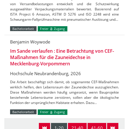
von Versandbelastungen entwickelt und die Schutzwirkung
ausgewählter Verpackungsmaterialien bewertet. Basierend auf
ISTA Project 6 Amazon, ASTM D 5276 und ISO 2248 wird eine
Schwungarm-Fallprüfmaschine mit pneumatischer Auslösung und…
Bachelorarbeit
Freier
Zugang
Benjamin Woywode
Im Sande verlaufen : Eine Betrachtung von CEF-
Maßnahmen für die Zauneidechse in
Mecklenburg-Vorpommern
Hochschule Neubrandenburg, 2026
Die Arbeit beschäftigt sich damit, ob sogenannte CEF-Maßnahmen
wirklich helfen, den Lebensraum der Zauneidechse auszugleichen.
Diese Maßnahmen werden häufig umgesetzt, wenn Bauprojekte
bestehende Lebensräume zerstören, sollen aber die ökologische
Funktion der ursprünglichen Habitate erhalten. Dazu…
Bachelorarbeit
Freier
Zugang
1-20
21-40
41-60