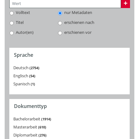
Volltext
nur Metadaten
Titel
erschienen nach
Autor(en)
erschienen vor
Sprache
Deutsch
2754
Englisch
54
Spanisch
1
Dokumenttyp
Bachelorarbeit
1914
Masterarbeit
610
Diplomarbeit
276