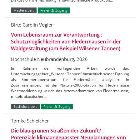
Diskussion, wie nachhaltig landwirtschaftliche Produktion…
Masterarbeit
Freier
Zugang
Birte Carolin Vogler
Vom Lebensraum zur Verantwortung :
Schutzmöglichkeiten von Fledermäusen in der
Waldgestaltung (am Beispiel Wilsener Tannen)
Hochschule Neubrandenburg, 2026
Im Rahmen der vorliegenden Arbeit wurde das
Untersuchungsgebiet „Wilsener Tannen“ hinsichtlich seiner Eignung
als Sommerlebensraum für Fledermäuse analysiert. In
Zusammenarbeit mit der Natura-2000-Station für Fledermäuse
Westmecklenburg wurde das Artenvorkommen von Fledermäusen,
mittels akustischer…
Bachelorarbeit
Freier
Zugang
Tomke Schleicher
Die blau-grünen Straßen der Zukunft? :
Potenziale klimaangepasster Neuplanungen von