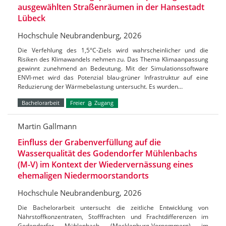
ausgewählten Straßenräumen in der Hansestadt
Lübeck
Hochschule Neubrandenburg, 2026
Die Verfehlung des 1,5°C-Ziels wird wahrscheinlicher und die
Risiken des Klimawandels nehmen zu. Das Thema Klimaanpassung
gewinnt zunehmend an Bedeutung. Mit der Simulationssoftware
ENVI-met wird das Potenzial blau-grüner Infrastruktur auf eine
Reduzierung der Wärmebelastung untersucht. Es wurden…
Bachelorarbeit
Freier
Zugang
Martin Gallmann
Einfluss der Grabenverfüllung auf die
Wasserqualität des Godendorfer Mühlenbachs
(M-V) im Kontext der Wiedervernässung eines
ehemaligen Niedermoorstandorts
Hochschule Neubrandenburg, 2026
Die Bachelorarbeit untersucht die zeitliche Entwicklung von
Nährstoffkonzentraten, Stofffrachten und Frachtdifferenzen im
Godendorfer Mühlenbach (Mecklenburg-Vorpommern) im