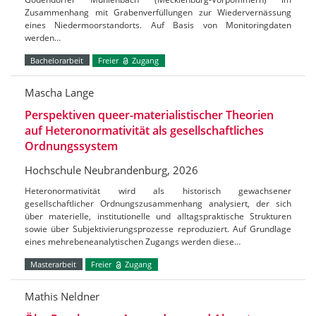
Zusammenhang mit Grabenverfüllungen zur Wiedervernässung
eines Niedermoorstandorts. Auf Basis von Monitoringdaten
werden…
Bachelorarbeit
Freier
Zugang
Mascha Lange
Perspektiven queer-materialistischer Theorien
auf Heteronormativität als gesellschaftliches
Ordnungssystem
Hochschule Neubrandenburg, 2026
Heteronormativität wird als historisch gewachsener
gesellschaftlicher Ordnungszusammenhang analysiert, der sich
über materielle, institutionelle und alltagspraktische Strukturen
sowie über Subjektivierungsprozesse reproduziert. Auf Grundlage
eines mehrebeneanalytischen Zugangs werden diese…
Masterarbeit
Freier
Zugang
Mathis Neldner